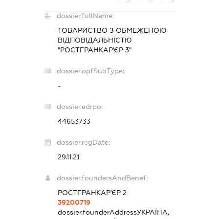
dossier.fullName:
ТОВАРИСТВО З ОБМЕЖЕНОЮ
ВІДПОВІДАЛЬНІСТЮ
"РОСТГРАНКАР'ЄР 3"
dossier.opfSubType:
-
dossier.edrpo:
44653733
dossier.regDate:
29.11.21
dossier.foundersAndBenef:
РОСТГРАНКАР'ЄР 2
39200719
dossier.founderAddress
УКРАЇНА,