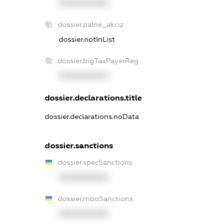
XXXXXXXXXX
dossier.palne_akciz
dossier.notInList
dossier.bigTaxPayerReg
XXXXXXXXXX
dossier.declarations.title
dossier.declarations.noData
dossier.sanctions
dossier.specSanctions
XXXXXXXXXX
dossier.rnboSanctions
XXXXXXXXXX