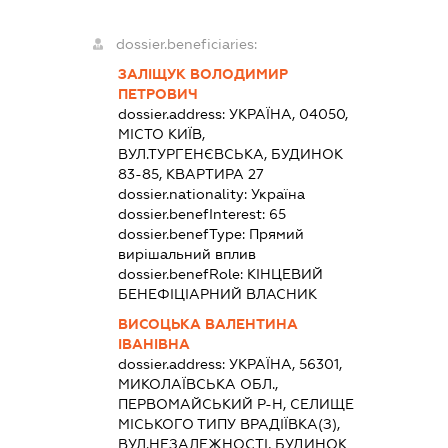
dossier.beneficiaries:
ЗАЛІЩУК ВОЛОДИМИР
ПЕТРОВИЧ
dossier.address:
УКРАЇНА, 04050,
МІСТО КИЇВ,
ВУЛ.ТУРГЕНЄВСЬКА, БУДИНОК
83-85, КВАРТИРА 27
dossier.nationality:
Україна
dossier.benefInterest:
65
dossier.benefType:
Прямий
вирішальний вплив
dossier.benefRole:
КІНЦЕВИЙ
БЕНЕФІЦІАРНИЙ ВЛАСНИК
ВИСОЦЬКА ВАЛЕНТИНА
ІВАНІВНА
dossier.address:
УКРАЇНА, 56301,
МИКОЛАЇВСЬКА ОБЛ.,
ПЕРВОМАЙСЬКИЙ Р-Н, СЕЛИЩЕ
МІСЬКОГО ТИПУ ВРАДІЇВКА(З),
ВУЛ.НЕЗАЛЕЖНОСТІ, БУДИНОК