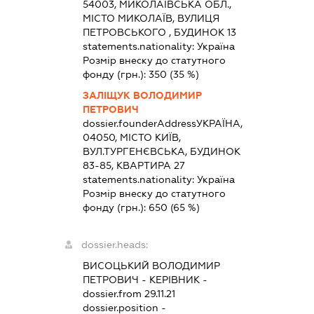
54003, МИКОЛАЇВСЬКА ОБЛ.,
МІСТО МИКОЛАЇВ, ВУЛИЦЯ
ПЕТРОВСЬКОГО , БУДИНОК 13
statements.nationality:
Україна
Розмір внеску до статутного
фонду (грн.):
350
(35 %)
ЗАЛІЩУК ВОЛОДИМИР
ПЕТРОВИЧ
dossier.founderAddress
УКРАЇНА,
04050, МІСТО КИЇВ,
ВУЛ.ТУРГЕНЄВСЬКА, БУДИНОК
83-85, КВАРТИРА 27
statements.nationality:
Україна
Розмір внеску до статутного
фонду (грн.):
650
(65 %)
dossier.heads:
ВИСОЦЬКИЙ ВОЛОДИМИР
ПЕТРОВИЧ
-
КЕРІВНИК
-
dossier.from 29.11.21
dossier.position -