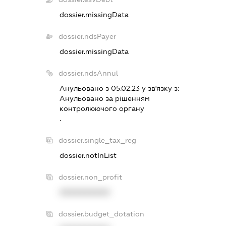
dossier.missingData
dossier.ndsPayer
dossier.missingData
dossier.ndsAnnul
Анульовано з 05.02.23 у зв'язку з:
Анульовано за рiшенням
контролюючого органу
.
dossier.single_tax_reg
dossier.notInList
dossier.non_profit
XXXXXXXXXX
dossier.budget_dotation