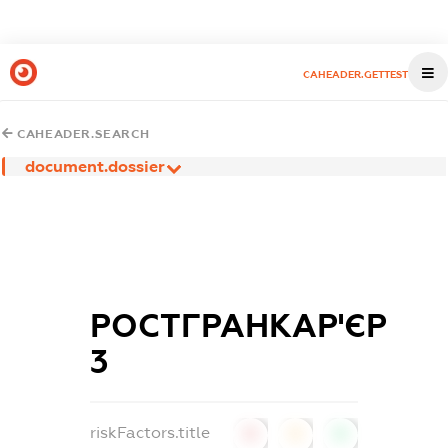
CAHEADER.GETTEST
CAHEADER.SEARCH
document.dossier
РОСТГРАНКАР'ЄР
3
riskFactors.title
0
0
0