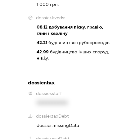
1 000 грн.
dossier.kveds:
08.12
добування піску, гравію,
глин і каоліну
42.21
будівництво трубопроводів
42.99
будівництво інших споруд,
н.в.і.у.
dossier.tax
dossier.staff
XXXXXXXXXX
dossier.taxDebt
dossier.missingData
dossier.esvDebt