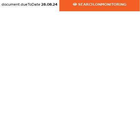
document.dueToDate
28.08.24
SEARCH.ONMONITORING
dossier.commercial_info.fax
XXXXXXXXXX
dossier.commercial_info.email
XXXXXXXXXX
dossier.commercial_info.website
XXXXXXXXXX
dossier.commercial_info.activity
XXXXXXXXXX
freemium.exampleText_1
freemium.exampleText_2
freemium.anonymousPerSearch2
FREEMIUM.DETAILS