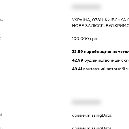
XXXXXXXXXX
s:
УКРАЇНА, 07811, КИЇВСЬКА
НОВЕ ЗАЛІССЯ, ВУЛ.КРИМ
:
100 000 грн.
23.99
виробництво неметалев
42.99
будівництво інших спор
49.41
вантажний автомобіль
XXXXXXXXXX
bt
dossier.missingData
bt
dossier.missingData