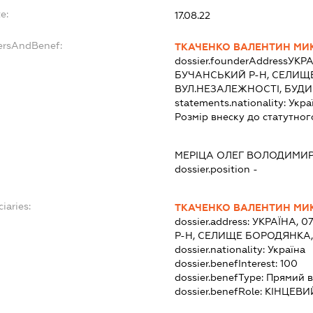
e:
17.08.22
ersAndBenef:
ТКАЧЕНКО ВАЛЕНТИН М
dossier.founderAddress
УКРА
БУЧАНСЬКИЙ Р-Н, СЕЛИЩ
ВУЛ.НЕЗАЛЕЖНОСТІ, БУДИ
statements.nationality:
Укра
Розмір внеску до статутног
МЕРІЦА ОЛЕГ ВОЛОДИМИ
dossier.position -
iaries:
ТКАЧЕНКО ВАЛЕНТИН М
dossier.address:
УКРАЇНА, 0
Р-Н, СЕЛИЩЕ БОРОДЯНКА,
dossier.nationality:
Україна
dossier.benefInterest:
100
dossier.benefType:
Прямий в
dossier.benefRole:
КІНЦЕВИ