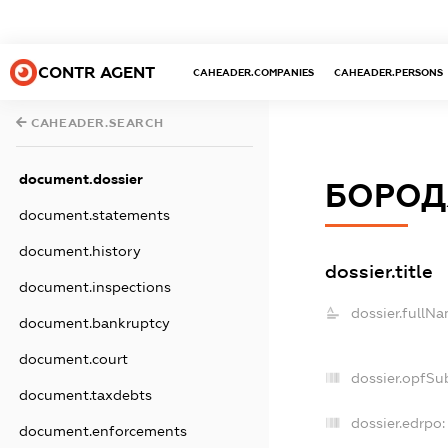
CONTR AGENT
CAHEADER.COMPANIES
CAHEADER.PERSONS
CAHEADER.SEARCH
document.dossier
БОРОД
document.statements
document.history
dossier.title
document.inspections
dossier.fullNa
document.bankruptcy
document.court
dossier.opfSu
document.taxdebts
dossier.edrpo:
document.enforcements