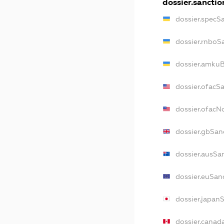
dossier.sanctio
dossier.specS
dossier.rnboS
dossier.amkuB
dossier.ofacS
dossier.ofac
dossier.gbSan
dossier.ausSa
dossier.euSan
dossier.japan
dossier.canad