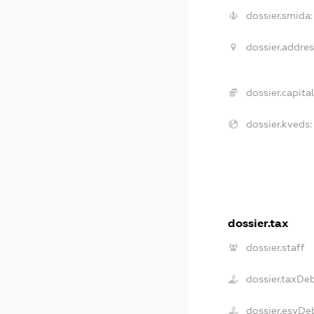
dossier.smida:
dossier.addres
dossier.capital
dossier.kveds:
dossier.tax
dossier.staff
dossier.taxDe
dossier.esvDe