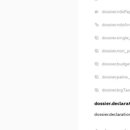
dossier.ndsPa
dossier.ndsAn
dossier.singl
dossier.non_p
dossier.budge
dossier.palne
dossier.bigTa
dossier.declarat
dossier.declarati