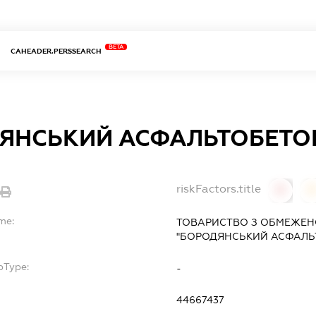
BETA
CAHEADER.PERSSEARCH
ЯНСЬКИЙ АСФАЛЬТОБЕТО
riskFactors.title
0
me:
ТОВАРИСТВО З ОБМЕЖЕН
"БОРОДЯНСЬКИЙ АСФАЛЬ
bType:
-
44667437