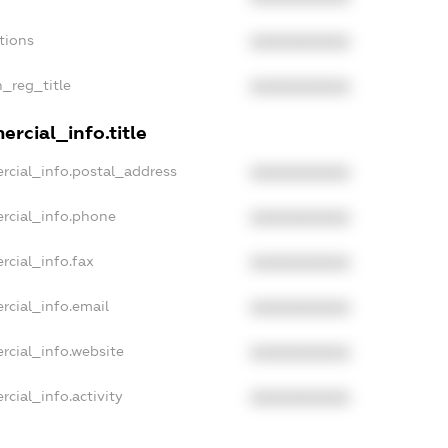
tions
XXXXXXXXXX
n_reg_title
XXXXXXXXXX
rcial_info.title
rcial_info.postal_address
XXXXXXXXXX
rcial_info.phone
XXXXXXXXXX
rcial_info.fax
XXXXXXXXXX
rcial_info.email
XXXXXXXXXX
rcial_info.website
XXXXXXXXXX
cial_info.activity
XXXXXXXXXX