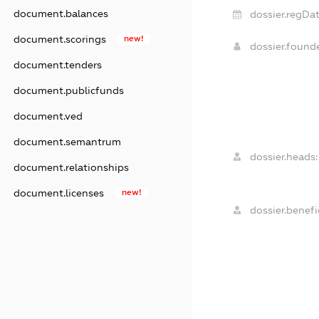
document.balances
dossier.regDat
document.scorings
new!
dossier.found
document.tenders
document.publicfunds
document.ved
document.semantrum
dossier.heads:
document.relationships
document.licenses
new!
dossier.benefic