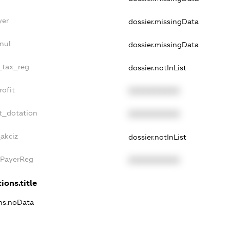
yer
dossier.missingData
nul
dossier.missingData
e_tax_reg
dossier.notInList
rofit
XXXXXXXXXX
t_dotation
XXXXXXXXXX
_akciz
dossier.notInList
xPayerReg
XXXXXXXXXX
ions.title
ons.noData