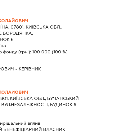
ИКОЛАЙОВИЧ
ЇНА, 07801, КИЇВСЬКА ОБЛ.,
Е БОРОДЯНКА,
НОК 6
їна
о фонду (грн.):
100 000
(100 %)
РОВИЧ
-
КЕРІВНИК
ИКОЛАЙОВИЧ
7801, КИЇВСЬКА ОБЛ., БУЧАНСЬКИЙ
 ВУЛ.НЕЗАЛЕЖНОСТІ, БУДИНОК 6
ирішальний вплив
Й БЕНЕФІЦІАРНИЙ ВЛАСНИК