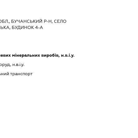
 ОБЛ., БУЧАНСЬКИЙ Р-Н, СЕЛО
СЬКА, БУДИНОК 4-А
их мінеральних виробів, н.в.і.у.
уд, н.в.і.у.
ний транспорт