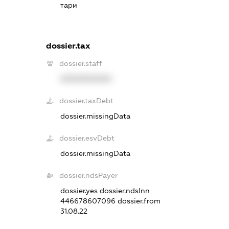
тари
dossier.tax
dossier.staff
XXXXXXXXXX
dossier.taxDebt
dossier.missingData
dossier.esvDebt
dossier.missingData
dossier.ndsPayer
dossier.yes
dossier.ndsInn
446678607096
dossier.from
31.08.22