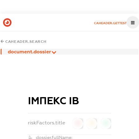
CAHEADER.GETTEST
CAHEADER.SEARCH
document.dossier
ІМПЕКС ІВ
riskFactors.title
0
0
0
dossier.fullName: