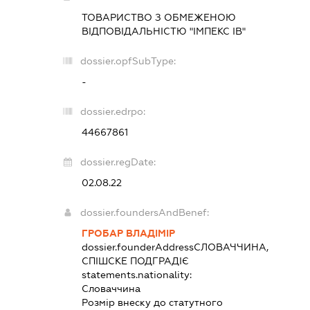
ТОВАРИСТВО З ОБМЕЖЕНОЮ
ВІДПОВІДАЛЬНІСТЮ "ІМПЕКС ІВ"
dossier.opfSubType:
-
dossier.edrpo:
44667861
dossier.regDate:
02.08.22
dossier.foundersAndBenef:
ГРОБАР ВЛАДІМІР
dossier.founderAddress
СЛОВАЧЧИНА,
СПІШСКЕ ПОДГРАДІЄ
statements.nationality:
Словаччина
Розмір внеску до статутного