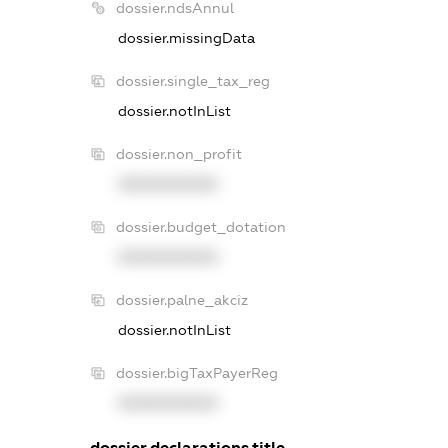
dossier.ndsAnnul
dossier.missingData
dossier.single_tax_reg
dossier.notInList
dossier.non_profit
XXXXXXXXXX
dossier.budget_dotation
XXXXXXXXXX
dossier.palne_akciz
dossier.notInList
dossier.bigTaxPayerReg
XXXXXXXXXX
dossier.declarations.title