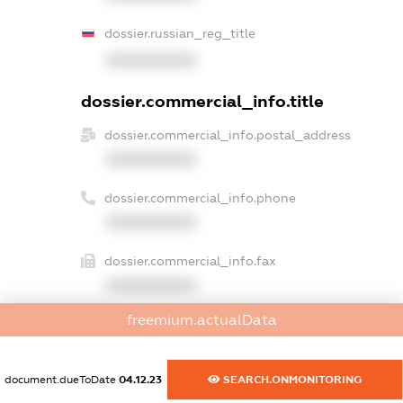
dossier.russian_reg_title
XXXXXXXXXX
dossier.commercial_info.title
dossier.commercial_info.postal_address
XXXXXXXXXX
dossier.commercial_info.phone
XXXXXXXXXX
dossier.commercial_info.fax
XXXXXXXXXX
freemium.actualData
dossier.commercial_info.email
XXXXXXXXXX
document.dueToDate
04.12.23
SEARCH.ONMONITORING
dossier.commercial_info.website