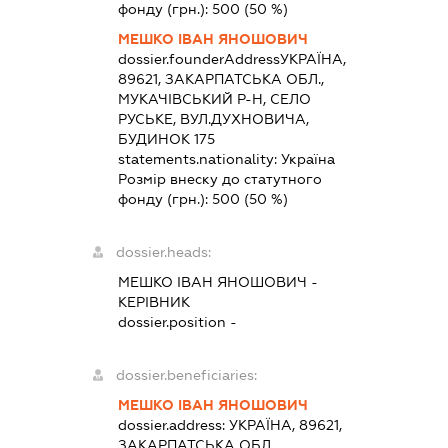
фонду (грн.):
500
(50 %)
МЕШКО ІВАН ЯНОШОВИЧ
dossier.founderAddress
УКРАЇНА,
89621, ЗАКАРПАТСЬКА ОБЛ.,
МУКАЧІВСЬКИЙ Р-Н, СЕЛО
РУСЬКЕ, ВУЛ.ДУХНОВИЧА,
БУДИНОК 175
statements.nationality:
Україна
Розмір внеску до статутного
фонду (грн.):
500
(50 %)
dossier.heads:
МЕШКО ІВАН ЯНОШОВИЧ
-
КЕРІВНИК
dossier.position -
dossier.beneficiaries:
МЕШКО ІВАН ЯНОШОВИЧ
dossier.address:
УКРАЇНА, 89621,
ЗАКАРПАТСЬКА ОБЛ.,