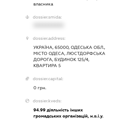
власника
dossier.smida:
XXXXXXXXXX
dossier.address:
УКРАЇНА, 65000, ОДЕСЬКА ОБЛ.,
МІСТО ОДЕСА, ЛЮСТДОРФСЬКА
ДОРОГА, БУДИНОК 125/4,
КВАРТИРА 5
dossier.capital:
0 грн.
dossier.kveds:
94.99
діяльність інших
громадських організацій, н.в.і.у.