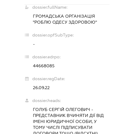
dossier.fullName:
ГРОМАДСЬКА ОРГАНІЗАЦІЯ
"РОБЛЮ ОДЕСУ ЗДОРОВОЮ"
dossier.opfSubType:
-
dossier.edrpo:
44668085
dossier.regDate:
26.09.22
dossier.heads:
ГОЛУБ СЕРГІЙ ОЛЕГОВИЧ
-
ПРЕДСТАВНИК
ВЧИНЯТИ ДІЇ ВІД
ІМЕНІ ЮРИДИЧНОЇ ОСОБИ, У
ТОМУ ЧИСЛІ ПІДПИСУВАТИ
ДОГОВОРИ ТОЩО (ВІДСУТНІ),