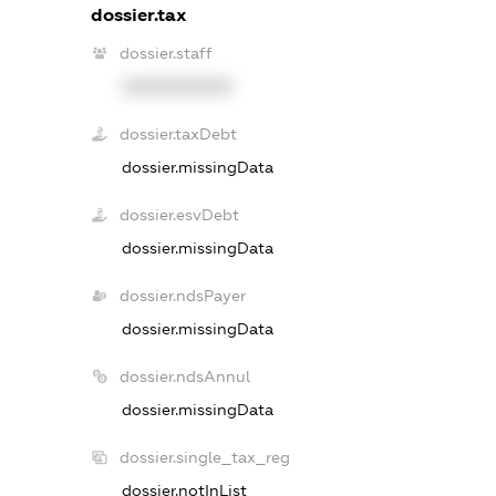
dossier.tax
dossier.staff
XXXXXXXXXX
dossier.taxDebt
dossier.missingData
dossier.esvDebt
dossier.missingData
dossier.ndsPayer
dossier.missingData
dossier.ndsAnnul
dossier.missingData
dossier.single_tax_reg
dossier.notInList