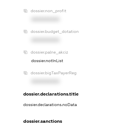
dossier.non_profit
XXXXXXXXXX
dossier.budget_dotation
XXXXXXXXXX
dossier.palne_akciz
dossier.notInList
dossier.bigTaxPayerReg
XXXXXXXXXX
dossier.declarations.title
dossier.declarations.noData
dossier.sanctions