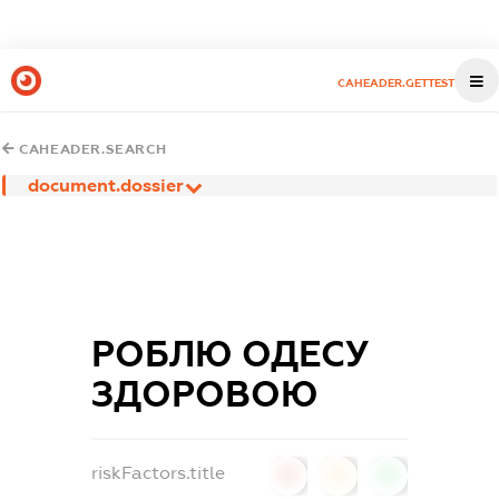
CAHEADER.GETTEST
CAHEADER.SEARCH
document.dossier
РОБЛЮ ОДЕСУ
ЗДОРОВОЮ
riskFactors.title
0
0
0