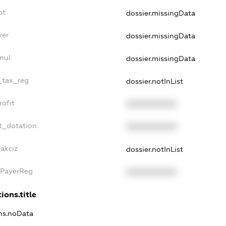
bt
dossier.missingData
yer
dossier.missingData
nul
dossier.missingData
e_tax_reg
dossier.notInList
rofit
XXXXXXXXXX
t_dotation
XXXXXXXXXX
_akciz
dossier.notInList
xPayerReg
XXXXXXXXXX
ions.title
ons.noData