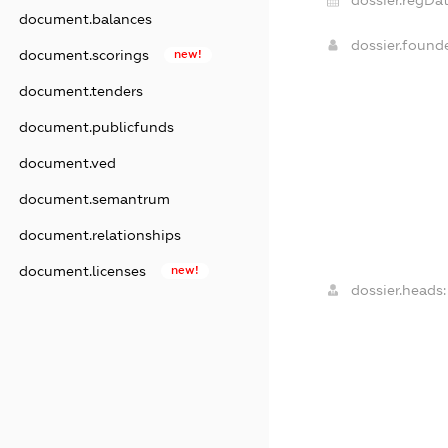
document.balances
dossier.found
document.scorings
new!
document.tenders
document.publicfunds
document.ved
document.semantrum
document.relationships
document.licenses
new!
dossier.heads: