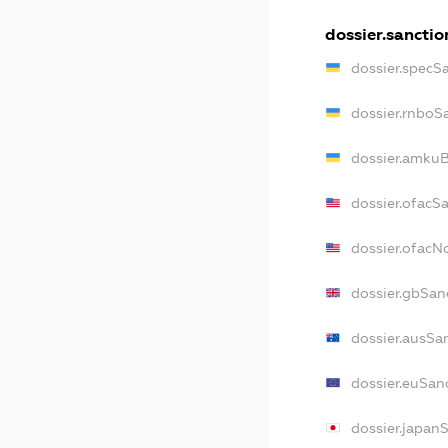
dossier.sanctio
dossier.specS
dossier.rnboS
dossier.amkuB
dossier.ofacS
dossier.ofac
dossier.gbSan
dossier.ausSa
dossier.euSan
dossier.japan