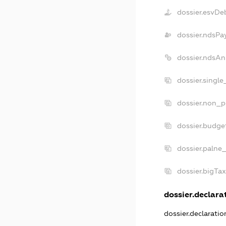
dossier.esvDe
dossier.ndsPa
dossier.ndsAn
dossier.singl
dossier.non_p
dossier.budge
dossier.palne
dossier.bigTa
dossier.declarat
dossier.declarati