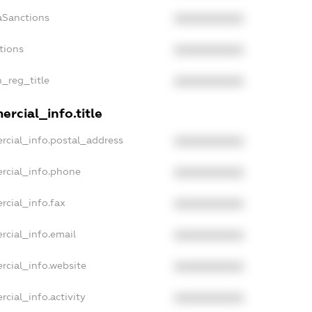
aSanctions
XXXXXXXXXX
tions
XXXXXXXXXX
n_reg_title
XXXXXXXXXX
rcial_info.title
rcial_info.postal_address
XXXXXXXXXX
rcial_info.phone
XXXXXXXXXX
rcial_info.fax
XXXXXXXXXX
rcial_info.email
XXXXXXXXXX
rcial_info.website
XXXXXXXXXX
cial_info.activity
XXXXXXXXXX