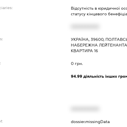
iaries:
Відсутність в юридичної осо
статусу кінцевого бенефіц
XXXXXXXXXX
s:
УКРАЇНА, 39600, ПОЛТАВС
НАБЕРЕЖНА ЛЕЙТЕНАНТА 
КВАРТИРА 16
:
0 грн.
94.99
діяльність інших грома
XXXXXXXXXX
bt
dossier.missingData