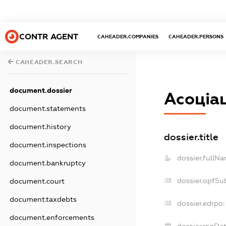
CONTR AGENT
CAHEADER.COMPANIES
CAHEADER.PERSONS
CAHEADER.SEARCH
document.dossier
Асоціац
document.statements
document.history
dossier.title
document.inspections
dossier.fullNa
document.bankruptcy
dossier.opfSu
document.court
document.taxdebts
dossier.edrpo:
document.enforcements
dossier.regDat