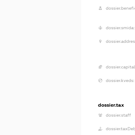
dossier.benefic
dossier.smida:
dossier.addres
dossier.capital
dossier.kveds:
dossier.tax
dossier.staff
dossier.taxDe