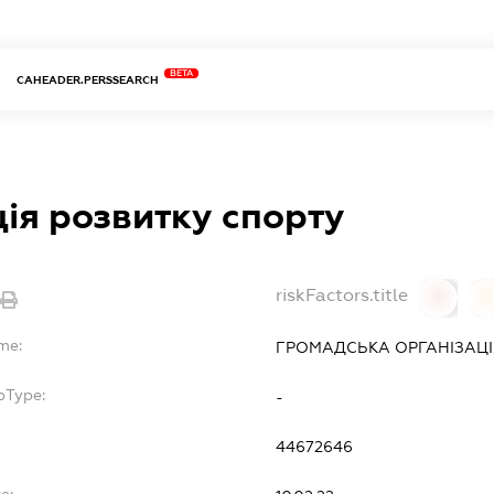
BETA
CAHEADER.PERSSEARCH
ія розвитку спорту
riskFactors.title
0
0
me:
ГРОМАДСЬКА ОРГАНІЗАЦІЯ "
bType:
-
44672646
e: