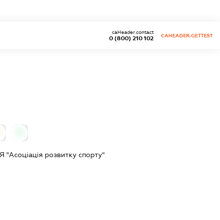
caHeader.contact
CAHEADER.GETTEST
0 (800) 210 102
0
Асоціація розвитку спорту"