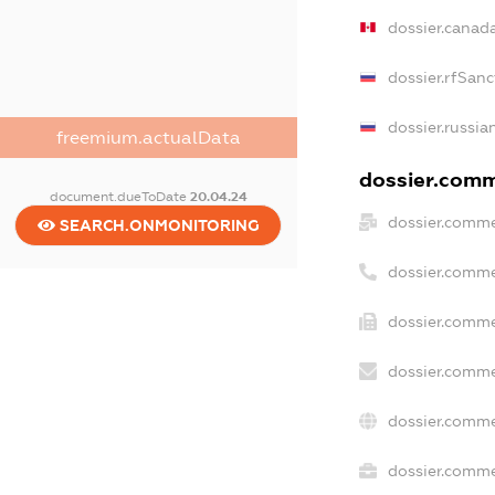
dossier.canad
dossier.rfSanc
dossier.russia
freemium.actualData
dossier.comme
document.dueToDate
20.04.24
dossier.comme
SEARCH.ONMONITORING
dossier.comme
dossier.comme
dossier.comme
dossier.comme
dossier.commer