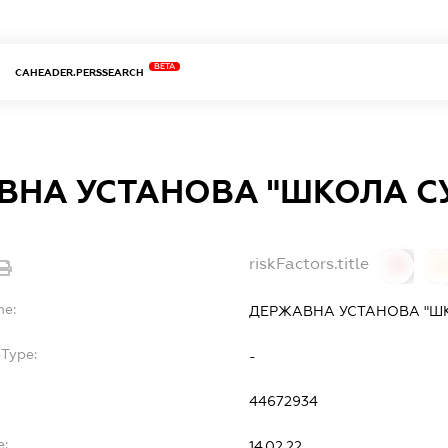
BETA
CAHEADER.PERSSEARCH
ВНА УСТАНОВА "ШКОЛА СУ
riskFactors.title
0
0
me:
ДЕРЖАВНА УСТАНОВА "ШК
bType:
-
44672934
e:
14.02.22