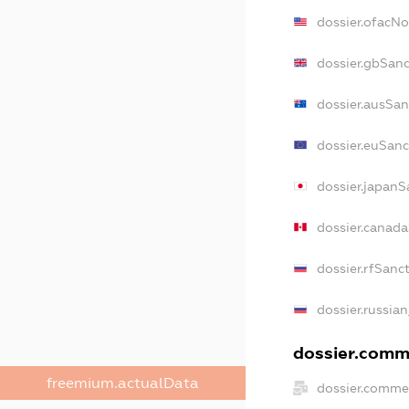
dossier.ofacN
dossier.gbSan
dossier.ausSan
dossier.euSanc
dossier.japanS
dossier.canad
dossier.rfSanc
dossier.russia
dossier.comme
freemium.actualData
dossier.comme