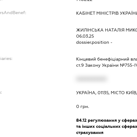
ersAndBenef:
КАБІНЕТ МІНІСТРІВ УКРАЇН
ЖИЛІНСЬКА НАТАЛІЯ МИК
06.03.25
dossier.position -
iaries:
Кінцевий бенефіціарний влас
ст.9 Закону України №755-ІV
XXXXXXXXXX
:
УКРАЇНА, 01135, МІСТО КИ
0 грн.
84.12
регулювання у сферах 
та інших соціальних сферах
страхування