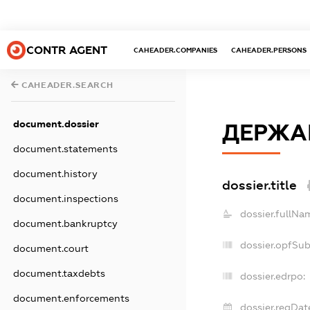
CONTR AGENT
CAHEADER.COMPANIES
CAHEADER.PERSONS
CAHEADER.SEARCH
document.dossier
ДЕРЖА
document.statements
document.history
dossier.title
document.inspections
dossier.fullNa
document.bankruptcy
dossier.opfSu
document.court
document.taxdebts
dossier.edrpo:
document.enforcements
dossier.regDat