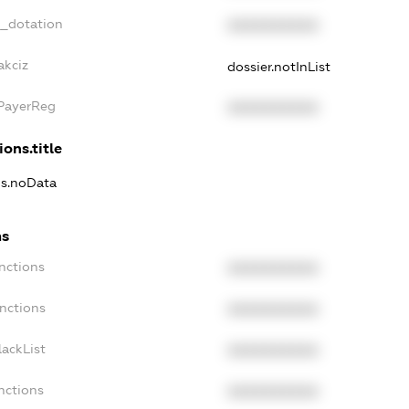
t_dotation
XXXXXXXXXX
akciz
dossier.notInList
xPayerReg
XXXXXXXXXX
ions.title
ns.noData
ns
nctions
XXXXXXXXXX
nctions
XXXXXXXXXX
ackList
XXXXXXXXXX
nctions
XXXXXXXXXX