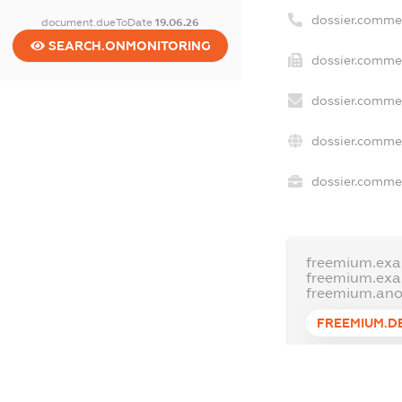
dossier.comme
document.dueToDate
19.06.26
SEARCH.ONMONITORING
dossier.commer
dossier.commer
dossier.commer
dossier.commer
freemium.exa
freemium.ex
freemium.an
FREEMIUM.D