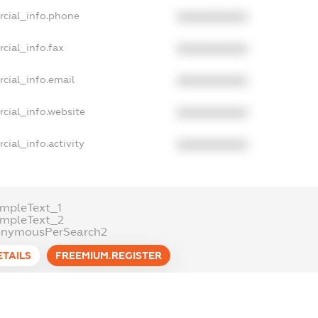
rcial_info.phone
XXXXXXXXXX
cial_info.fax
XXXXXXXXXX
cial_info.email
XXXXXXXXXX
cial_info.website
XXXXXXXXXX
cial_info.activity
XXXXXXXXXX
mpleText_1
ampleText_2
onymousPerSearch2
ETAILS
FREEMIUM.REGISTER