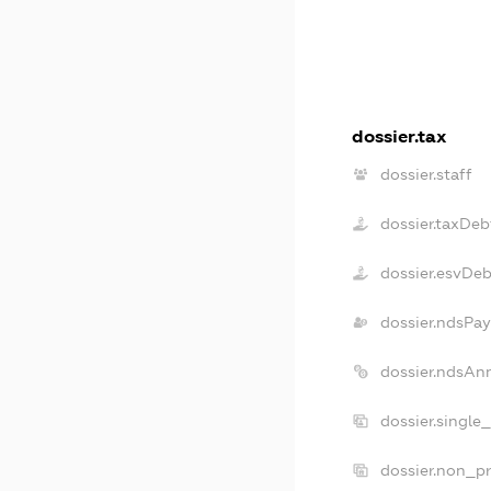
dossier.tax
dossier.staff
dossier.taxDeb
dossier.esvDe
dossier.ndsPay
dossier.ndsAn
dossier.single
dossier.non_pr