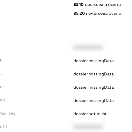
85.10
дошкільна освіта
85.20
початкова освіта
XXXXXXXXXX
t
dossier.missingData
bt
dossier.missingData
er
dossier.missingData
nul
dossier.missingData
_tax_reg
dossier.notInList
ofit
XXXXXXXXXX