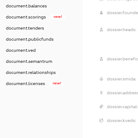
document.balances
dossier.found
document.scorings
new!
document.tenders
dossier.heads:
document.publicfunds
document.ved
dossier.benefic
document.semantrum
document.relationships
dossier.smida:
document.licenses
new!
dossier.address
dossier.capital:
dossier.kveds: