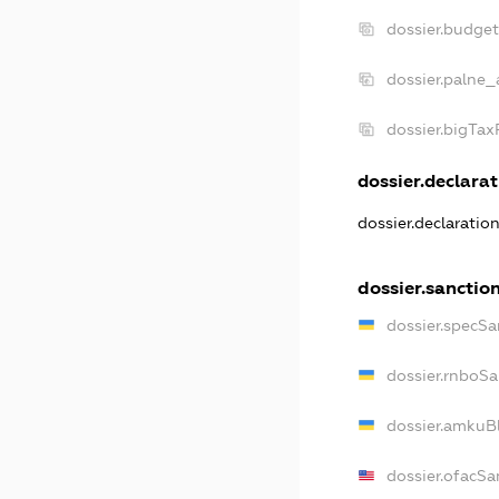
dossier.budge
dossier.palne_
dossier.bigTa
dossier.declarat
dossier.declaratio
dossier.sanctio
dossier.specSa
dossier.rnboSa
dossier.amkuBl
dossier.ofacSa