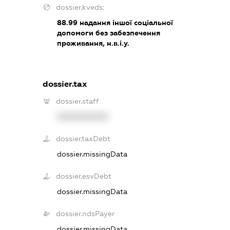
dossier.kveds:
88.99
надання іншої соціальної
допомоги без забезпечення
проживання, н.в.і.у.
dossier.tax
dossier.staff
XXXXXXXXXX
dossier.taxDebt
dossier.missingData
dossier.esvDebt
dossier.missingData
dossier.ndsPayer
dossier.missingData