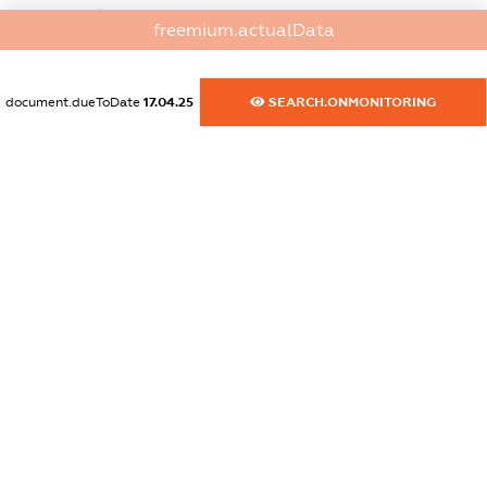
dossier.commercial_info.website
freemium.actualData
XXXXXXXXXX
dossier.commercial_info.activity
document.dueToDate
17.04.25
SEARCH.ONMONITORING
XXXXXXXXXX
freemium.exampleText_1
freemium.exampleText_2
freemium.anonymousPerSearch2
FREEMIUM.DETAILS
FREEMIUM.REGISTER