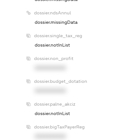
dossier.ndsAnnul
dossier.missingData
dossier.single_tax_reg
dossier.notInList
dossier.non_profit
XXXXXXXXXX
dossier.budget_dotation
XXXXXXXXXX
dossier.palne_akciz
dossier.notInList
dossier.bigTaxPayerReg
XXXXXXXXXX