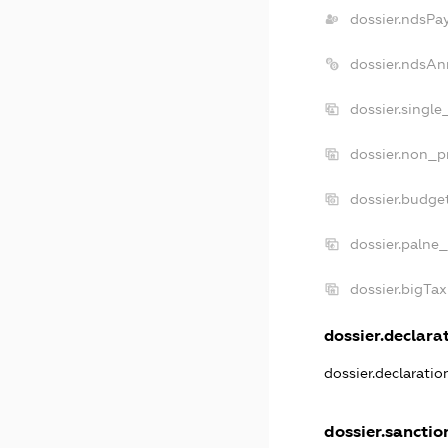
dossier.ndsPa
dossier.ndsAn
dossier.singl
dossier.non_p
dossier.budge
dossier.palne_
dossier.bigTa
dossier.declarat
dossier.declarati
dossier.sanctio