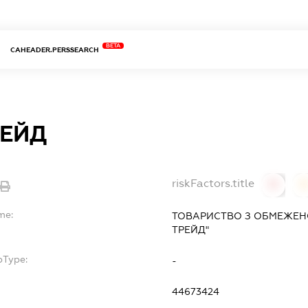
BETA
CAHEADER.PERSSEARCH
РЕЙД
riskFactors.title
0
0
me:
ТОВАРИСТВО З ОБМЕЖЕН
ТРЕЙД"
bType:
-
44673424