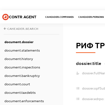
CONTR AGENT
CAHEADER.COMPANIES
CAHEADER.PERSONS
CAHEADER.SEARCH
document.dossier
РИФ Т
document.statements
document.history
dossier.title
document.inspections
dossier.fullNa
document.bankruptcy
document.court
dossier.opfSu
document.taxdebts
dossier.edrpo:
document.enforcements