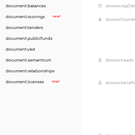
document.balances
dossier.regDat
document.scorings
new!
dossier.found
document.tenders
document.publicfunds
document.ved
document.semantrum
dossier.heads:
document.relationships
document.licenses
new!
dossier.benefic