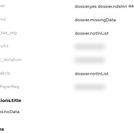
yer
dossier.yes
dossier.ndsInn 
nul
dossier.missingData
e_tax_reg
dossier.notInList
rofit
XXXXXXXXXX
t_dotation
XXXXXXXXXX
akciz
dossier.notInList
xPayerReg
XXXXXXXXXX
ions.title
ons.noData
ns