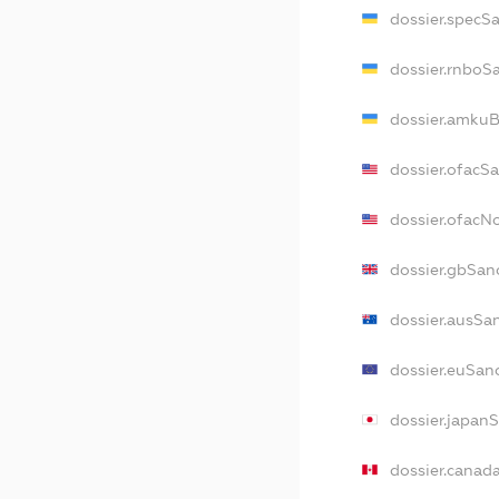
dossier.specS
dossier.rnboS
dossier.amkuB
dossier.ofacS
dossier.ofac
dossier.gbSan
dossier.ausSa
dossier.euSan
dossier.japan
dossier.canad