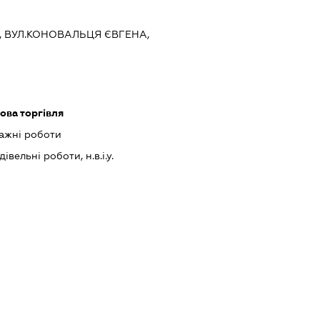
ЇВ, ВУЛ.КОНОВАЛЬЦЯ ЄВГЕНА,
ова торгівля
ажні роботи
івельні роботи, н.в.і.у.