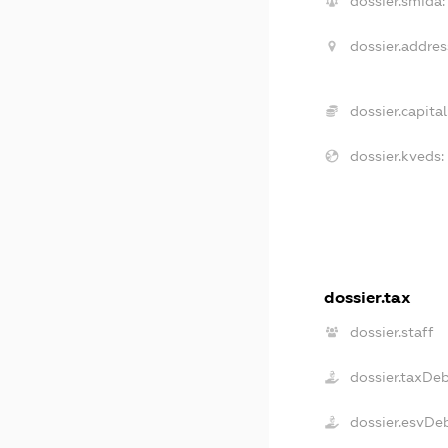
dossier.smida:
dossier.addres
dossier.capital
dossier.kveds:
dossier.tax
dossier.staff
dossier.taxDe
dossier.esvDe