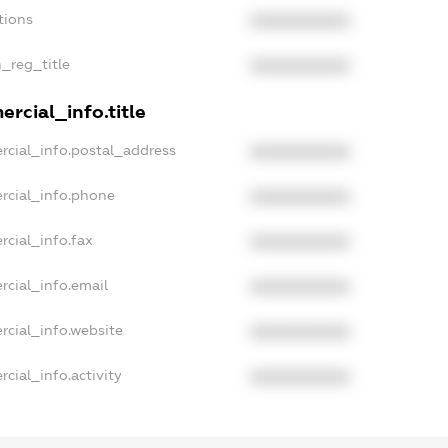
tions
XXXXXXXXXX
n_reg_title
XXXXXXXXXX
rcial_info.title
rcial_info.postal_address
XXXXXXXXXX
rcial_info.phone
XXXXXXXXXX
rcial_info.fax
XXXXXXXXXX
rcial_info.email
XXXXXXXXXX
rcial_info.website
XXXXXXXXXX
cial_info.activity
XXXXXXXXXX