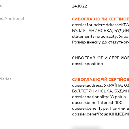
e:
24.10.22
ersAndBenef:
СИВОГЛАЗ ЮРІЙ СЕРГІЙО
dossier.founderAddress
УКРА
ВУЛ.ТЕТЯНИНСЬКА, БУДИН
statements.nationality:
Укра
Розмір внеску до статутног
СИВОГЛАЗ ЮРІЙ СЕРГІЙО
dossier.position -
iaries:
СИВОГЛАЗ ЮРІЙ СЕРГІЙО
dossier.address:
УКРАЇНА, 03
ВУЛ.ТЕТЯНИНСЬКА, БУДИН
dossier.nationality:
Україна
dossier.benefInterest:
100
dossier.benefType:
Прямий в
dossier.benefRole:
КІНЦЕВИ