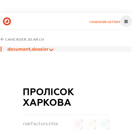
CAHEADER.GETTEST
CAHEADER.SEARCH
document.dossier
ПРОЛІСОК
ХАРКОВА
riskFactors.title
0
0
0