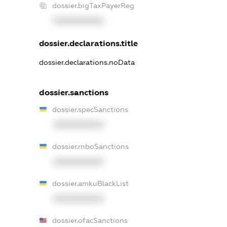
dossier.bigTaxPayerReg
XXXXXXXXXX
dossier.declarations.title
dossier.declarations.noData
dossier.sanctions
dossier.specSanctions
XXXXXXXXXX
dossier.rnboSanctions
XXXXXXXXXX
dossier.amkuBlackList
XXXXXXXXXX
dossier.ofacSanctions