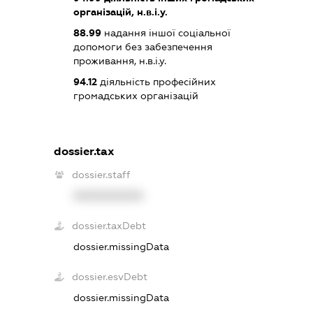
організацій, н.в.і.у.
88.99
надання іншої соціальної
допомоги без забезпечення
проживання, н.в.і.у.
94.12
діяльність професійних
громадських організацій
dossier.tax
dossier.staff
XXXXXXXXXX
dossier.taxDebt
dossier.missingData
dossier.esvDebt
dossier.missingData