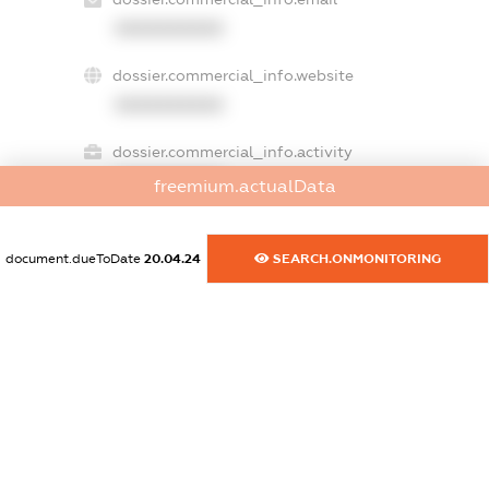
XXXXXXXXXX
dossier.commercial_info.website
XXXXXXXXXX
dossier.commercial_info.activity
XXXXXXXXXX
freemium.actualData
document.dueToDate
20.04.24
SEARCH.ONMONITORING
freemium.exampleText_1
freemium.exampleText_2
freemium.anonymousPerSearch2
FREEMIUM.DETAILS
FREEMIUM.REGISTER