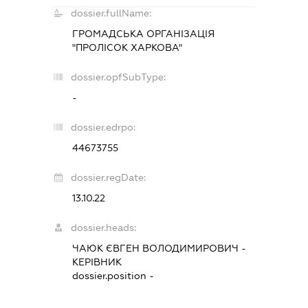
dossier.fullName:
ГРОМАДСЬКА ОРГАНІЗАЦІЯ
"ПРОЛІСОК ХАРКОВА"
dossier.opfSubType:
-
dossier.edrpo:
44673755
dossier.regDate:
13.10.22
dossier.heads:
ЧАЮК ЄВГЕН ВОЛОДИМИРОВИЧ
-
КЕРІВНИК
dossier.position -