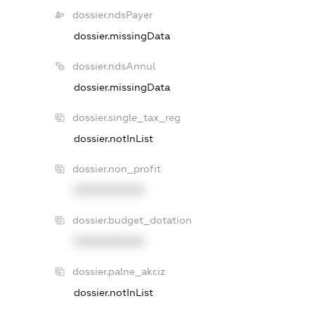
dossier.ndsPayer
dossier.missingData
dossier.ndsAnnul
dossier.missingData
dossier.single_tax_reg
dossier.notInList
dossier.non_profit
XXXXXXXXXX
dossier.budget_dotation
XXXXXXXXXX
dossier.palne_akciz
dossier.notInList