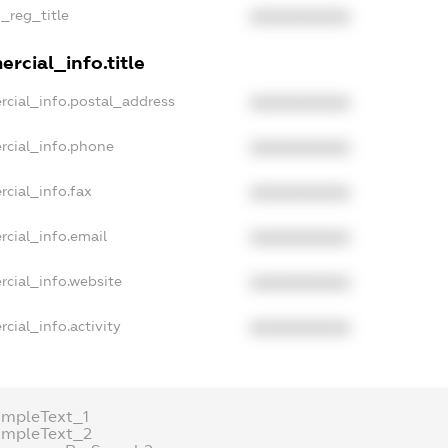
n_reg_title
XXXXXXXXXX
rcial_info.title
rcial_info.postal_address
XXXXXXXXXX
rcial_info.phone
XXXXXXXXXX
cial_info.fax
XXXXXXXXXX
rcial_info.email
XXXXXXXXXX
rcial_info.website
XXXXXXXXXX
cial_info.activity
XXXXXXXXXX
ampleText_1
ampleText_2