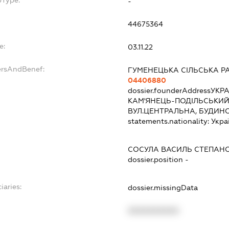
-
44675364
e:
03.11.22
ersAndBenef:
ГУМЕНЕЦЬКА СІЛЬСЬКА Р
04406880
dossier.founderAddress
УКРА
КАМ'ЯНЕЦЬ-ПОДІЛЬСЬКИЙ 
ВУЛ.ЦЕНТРАЛЬНА, БУДИНО
statements.nationality:
Укра
СОСУЛА ВАСИЛЬ СТЕПАН
dossier.position -
iaries:
dossier.missingData
XXXXXXXXXX