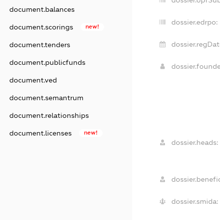
document.balances
dossier.edrpo:
document.scorings
new!
dossier.regDat
document.tenders
document.publicfunds
dossier.found
document.ved
document.semantrum
document.relationships
document.licenses
new!
dossier.heads:
dossier.benefic
dossier.smida: