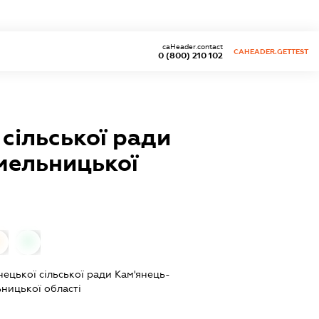
caHeader.contact
CAHEADER.GETTEST
0 (800) 210 102
 сільської ради
мельницької
0
нецької сільської ради Кам'янець-
ницької області