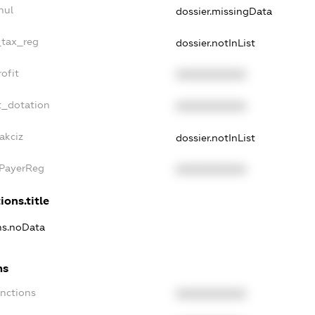
nul
dossier.missingData
_tax_reg
dossier.notInList
ofit
XXXXXXXXXX
t_dotation
XXXXXXXXXX
akciz
dossier.notInList
xPayerReg
XXXXXXXXXX
ions.title
ons.noData
ns
anctions
XXXXXXXXXX