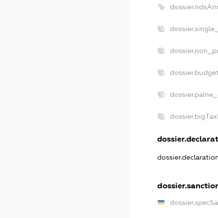
dossier.ndsAn
dossier.single
dossier.non_pr
dossier.budge
dossier.palne_
dossier.bigTa
dossier.declarat
dossier.declarati
dossier.sanctio
dossier.specS