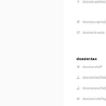
dossier.addres
dossier.capital
dossier.kveds:
dossier.tax
dossier.staff
dossier.taxDeb
dossier.esvDe
dossier.ndsPa