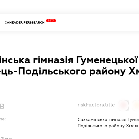
BETA
CAHEADER.PERSSEARCH
нська гімназія Гуменецької
ець-Подільського району Х
riskFactors.title
0
0
me:
Сахкамінська гімназія Гуме
Подільського району Хмель
bType: