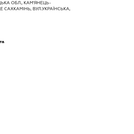
ЦЬКА ОБЛ., КАМ'ЯНЕЦЬ-
Е САХКАМІНЬ, ВУЛ.УКРАЇНСЬКА,
та