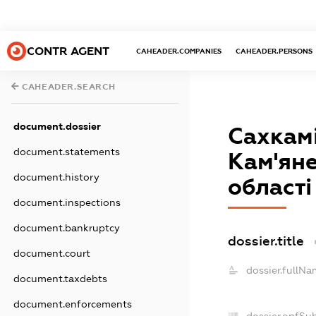
CONTR AGENT
CAHEADER.COMPANIES
CAHEADER.PERSONS
CAHEADER.SEARCH
document.dossier
Сахкамі
document.statements
Кам'ян
document.history
області
document.inspections
document.bankruptcy
dossier.title
document.court
dossier.fullNa
document.taxdebts
document.enforcements
dossier.opfSu