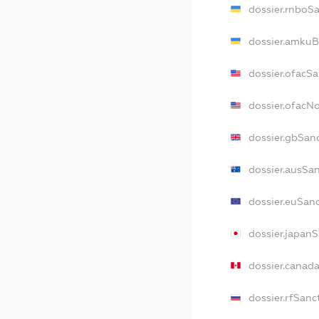
dossier.rnboS
dossier.amkuB
dossier.ofacSa
dossier.ofacN
dossier.gbSan
dossier.ausSa
dossier.euSan
dossier.japan
dossier.canad
dossier.rfSanc