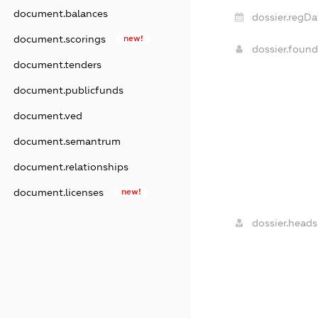
document.balances
dossier.regDa
document.scorings
new!
dossier.foun
document.tenders
document.publicfunds
document.ved
document.semantrum
document.relationships
document.licenses
new!
dossier.heads