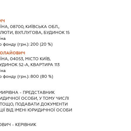
ИЧ
ЇНА, 08700, КИЇВСЬКА ОБЛ.,
ЛЮТИ, ВУЛ.ЛУГОВА, БУДИНОК 15
їна
о фонду (грн.):
200
(20 %)
КОЛАЙОВИЧ
ЇНА, 04053, МІСТО КИЇВ,
УДИНОК 52-А, КВАРТИРА 113
їна
о фонду (грн.):
800
(80 %)
МИРІВНА
-
ПРЕДСТАВНИК
РИДИЧНОЇ ОСОБИ, У ТОМУ ЧИСЛІ
 ТОЩО, ПОДАВАТИ ДОКУМЕНТИ
ІЇ ВІД ІМЕНІ ЮРИДИЧНОЇ ОСОБИ
ОВИЧ
-
КЕРІВНИК