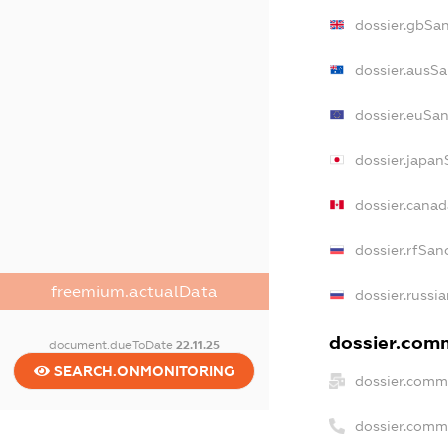
dossier.gbSa
dossier.ausSa
dossier.euSan
dossier.japan
dossier.cana
dossier.rfSan
freemium.actualData
dossier.russi
dossier.comm
document.dueToDate
22.11.25
SEARCH.ONMONITORING
dossier.comm
dossier.comm