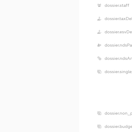
dossier.staff
dossier.taxDe
dossier.esvD
dossier.ndsPa
dossier.ndsA
dossier.singl
dossier.non_p
dossier.budg