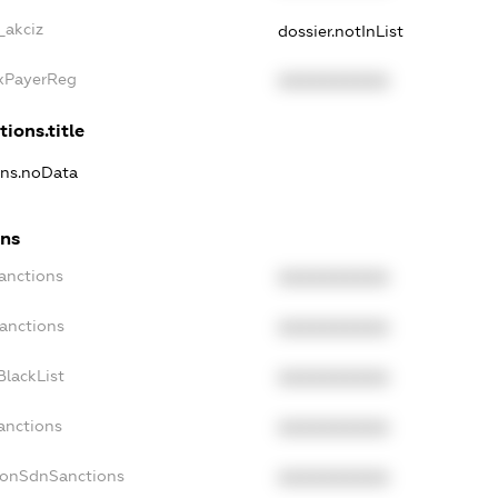
_akciz
dossier.notInList
axPayerReg
XXXXXXXXXX
tions.title
ons.noData
ons
anctions
XXXXXXXXXX
Sanctions
XXXXXXXXXX
BlackList
XXXXXXXXXX
anctions
XXXXXXXXXX
NonSdnSanctions
XXXXXXXXXX