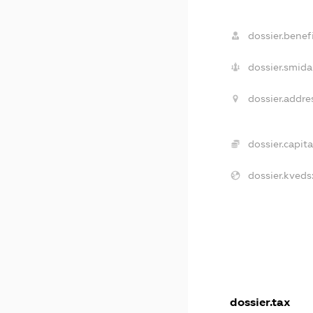
dossier.benefi
dossier.smida
dossier.addre
dossier.capita
dossier.kveds
dossier.tax