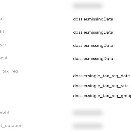
XXXXXXXXXX
bt
dossier.missingData
ebt
dossier.missingData
yer
dossier.missingData
nnul
dossier.missingData
e_tax_reg
dossier.single_tax_reg_date -
dossier.single_tax_reg_rate 
dossier.single_tax_reg_grou
rofit
XXXXXXXXXX
et_dotation
XXXXXXXXXX