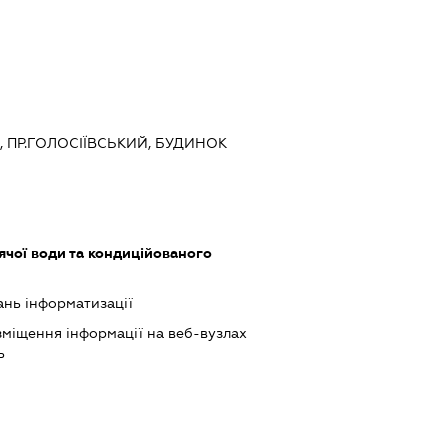
ЇВ, ПР.ГОЛОСІЇВСЬКИЙ, БУДИНОК
ячої води та кондиційованого
ань інформатизації
міщення інформації на веб-вузлах
ь