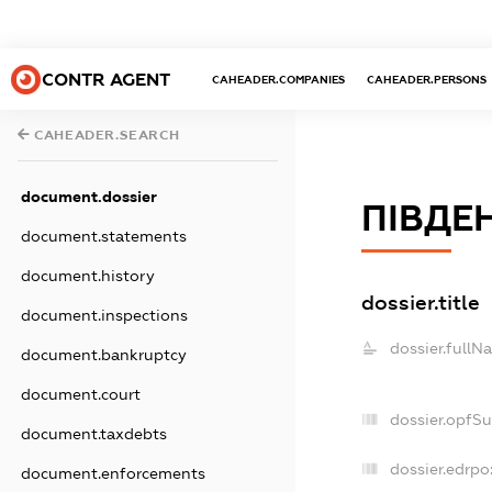
CONTR AGENT
CAHEADER.COMPANIES
CAHEADER.PERSONS
CAHEADER.SEARCH
document.dossier
ПІВДЕ
document.statements
document.history
dossier.title
document.inspections
dossier.fullN
document.bankruptcy
document.court
dossier.opfS
document.taxdebts
dossier.edrpo
document.enforcements