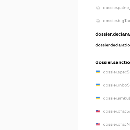
dossier.palne
dossier.bigT
dossier.declara
dossier.declarati
dossier.sancti
dossier.specS
dossier.rnbo
dossier.amku
dossier.ofacS
dossier.ofac