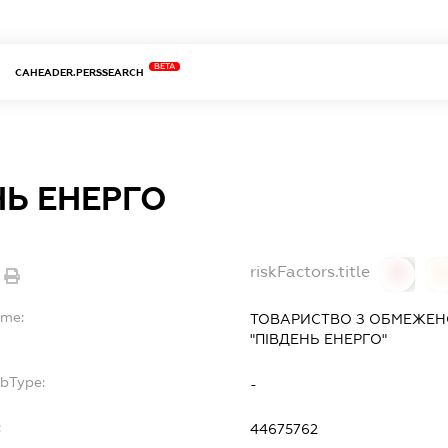
BETA
CAHEADER.PERSSEARCH
НЬ ЕНЕРГО
riskFactors.title
0
ame:
ТОВАРИСТВО З ОБМЕЖЕН
"ПІВДЕНЬ ЕНЕРГО"
ubType:
-
:
44675762