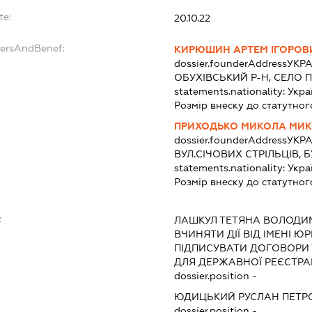
te:
20.10.22
dersAndBenef:
КИРЮШИН АРТЕМ ІГОРОВ
dossier.founderAddress
УКРА
ОБУХІВСЬКИЙ Р-Н, СЕЛО П
statements.nationality:
Укра
Розмір внеску до статутног
ПРИХОДЬКО МИКОЛА МИ
dossier.founderAddress
УКРА
ВУЛ.СІЧОВИХ СТРІЛЬЦІВ, Б
statements.nationality:
Укра
Розмір внеску до статутног
:
ЛАШКУЛ ТЕТЯНА ВОЛОДИ
ВЧИНЯТИ ДІЇ ВІД ІМЕНІ Ю
ПІДПИСУВАТИ ДОГОВОРИ
ДЛЯ ДЕРЖАВНОЇ РЕЄСТРАЦ
dossier.position -
ЮДИЦЬКИЙ РУСЛАН ПЕТР
dossier.position -