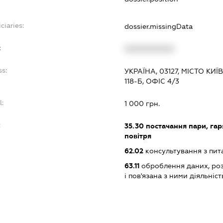
ciaries:
dossier.missingData
:
XXXXXXXXXX
ss:
УКРАЇНА, 03127, МІСТО КИ
118-Б, ОФІС 4/3
l:
1 000 грн.
:
35.30
постачання пари, гар
повітря
62.02
консультування з пит
63.11
оброблення даних, роз
і пов'язана з ними діяльніст