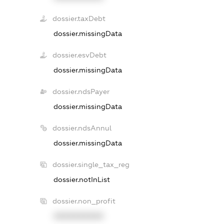
dossier.taxDebt
dossier.missingData
dossier.esvDebt
dossier.missingData
dossier.ndsPayer
dossier.missingData
dossier.ndsAnnul
dossier.missingData
dossier.single_tax_reg
dossier.notInList
dossier.non_profit
XXXXXXXXXX