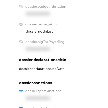
dossier.budget_dotation
XXXXXXXXXX
dossier.palne_akciz
dossier.notInList
dossier.bigTaxPayerReg
XXXXXXXXXX
dossier.declarations.title
dossier.declarations.noData
dossier.sanctions
dossier.specSanctions
XXXXXXXXXX