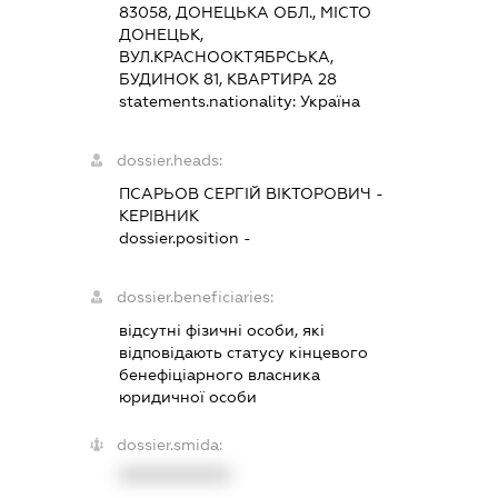
83058, ДОНЕЦЬКА ОБЛ., МІСТО
ДОНЕЦЬК,
ВУЛ.КРАСНООКТЯБРСЬКА,
БУДИНОК 81, КВАРТИРА 28
statements.nationality:
Україна
dossier.heads:
ПСАРЬОВ СЕРГІЙ ВІКТОРОВИЧ
-
КЕРІВНИК
dossier.position -
dossier.beneficiaries:
відсутні фізичні особи, які
відповідають статусу кінцевого
бенефіціарного власника
юридичної особи
dossier.smida:
XXXXXXXXXX