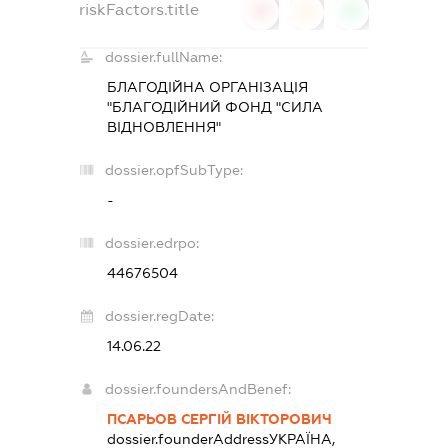
riskFactors.title
0
0
0
dossier.fullName:
БЛАГОДІЙНА ОРГАНІЗАЦІЯ
"БЛАГОДІЙНИЙ ФОНД "СИЛА
ВІДНОВЛЕННЯ"
dossier.opfSubType:
-
dossier.edrpo:
44676504
dossier.regDate:
14.06.22
dossier.foundersAndBenef:
ПСАРЬОВ СЕРГІЙ ВІКТОРОВИЧ
dossier.founderAddress
УКРАЇНА,