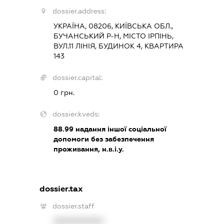
dossier.address:
УКРАЇНА, 08206, КИЇВСЬКА ОБЛ.,
БУЧАНСЬКИЙ Р-Н, МІСТО ІРПІНЬ,
ВУЛ.11 ЛІНІЯ, БУДИНОК 4, КВАРТИРА
143
dossier.capital:
0 грн.
dossier.kveds:
88.99
надання іншої соціальної
допомоги без забезпечення
проживання, н.в.і.у.
dossier.tax
dossier.staff
XXXXXXXXXX