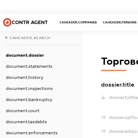
CONTR AGENT
CAHEADER.COMPANIES
CAHEADER.PERSONS
CAHEADER.SEARCH
document.dossier
Торгов
document.statements
document.history
dossier.title
document.inspections
dossier.fullN
document.bankruptcy
document.court
dossier.opfS
document.taxdebts
dossier.edrpo
document.enforcements