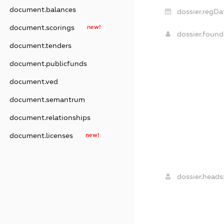
document.balances
dossier.regDa
document.scorings
new!
dossier.foun
document.tenders
document.publicfunds
document.ved
document.semantrum
document.relationships
document.licenses
new!
dossier.heads