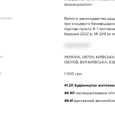
dossier.position -
ciaries:
Вимоги законодавства щодо
про кінцевого бенефіціарн
підставі пункту 8-1 постано
березня 2022 р. № 209 (зі з
:
XXXXXXXXXX
s:
УКРАЇНА, 08700, КИЇВСЬКА
ОБУХІВ, ВУЛ.КИЇВСЬКА, БУ
:
1 000 грн.
:
41.20
будівництво житлових
46.90
неспеціалізована опт
49.41
вантажний автомобіл