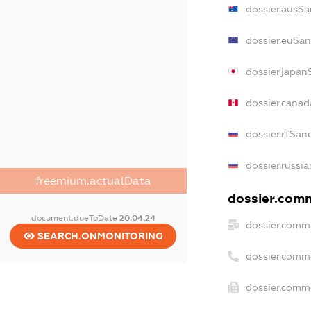
dossier.ausSa
dossier.euSan
dossier.japan
dossier.cana
dossier.rfSan
dossier.russi
freemium.actualData
dossier.comm
document.dueToDate
20.04.24
dossier.comme
SEARCH.ONMONITORING
dossier.comm
dossier.comme