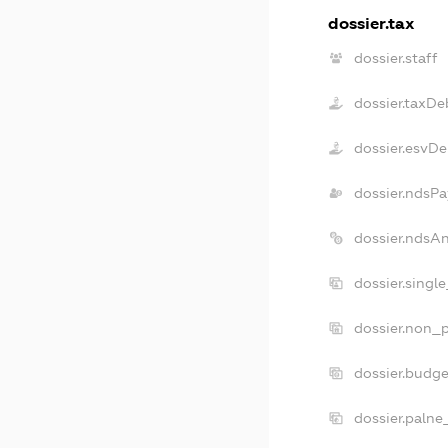
dossier.tax
dossier.staff
dossier.taxDe
dossier.esvDe
dossier.ndsPa
dossier.ndsA
dossier.singl
dossier.non_p
dossier.budg
dossier.palne