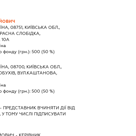
АЙОВИЧ
ЇНА, 08751, КИЇВСЬКА ОБЛ.,
КРАСНА СЛОБІДКА,
 10А
їна
о фонду (грн.):
500
(50 %)
ЇНА, 08700, КИЇВСЬКА ОБЛ.,
ОБУХІВ, ВУЛ.КАШТАНОВА,
їна
о фонду (грн.):
500
(50 %)
-
ПРЕДСТАВНИК
ВЧИНЯТИ ДІЇ ВІД
 У ТОМУ ЧИСЛІ ПІДПИСУВАТИ
ЙОВИЧ
-
КЕРІВНИК