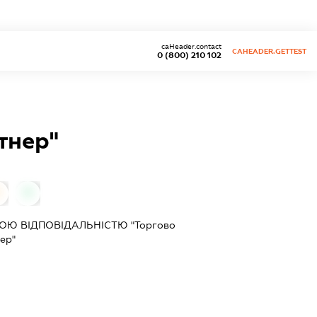
caHeader.contact
CAHEADER.GETTEST
0 (800) 210 102
тнер"
0
0
Ю ВІДПОВІДАЛЬНІСТЮ "Торгово
ер"