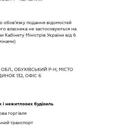
 обов’язку подання відомостей
ого власника не застосовуються на
ви Кабінету Міністрів України від 6
мінами)
 ОБЛ., ОБУХІВСЬКИЙ Р-Н, МІСТО
ДИНОК 132, ОФІС 6
 і нежитлових будівель
ова торгівля
ьний транспорт