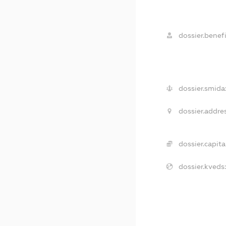
dossier.benefi
dossier.smida
dossier.addres
dossier.capital
dossier.kveds