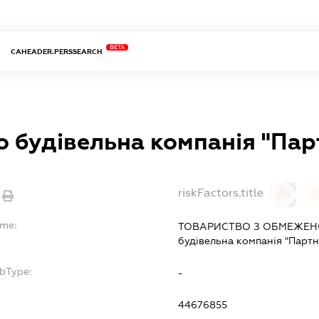
BETA
CAHEADER.PERSSEARCH
о будівельна компанія "Пар
riskFactors.title
0
ame:
ТОВАРИСТВО З ОБМЕЖЕНО
будівельна компанія "Партн
ubType:
-
:
44676855