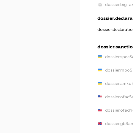
dossier.bigT
dossier.declara
dossier.declarati
dossier.sancti
dossier.specS
dossier.rnboS
dossier.amkuB
dossier.ofacS
dossier.ofac
dossier.gbSan