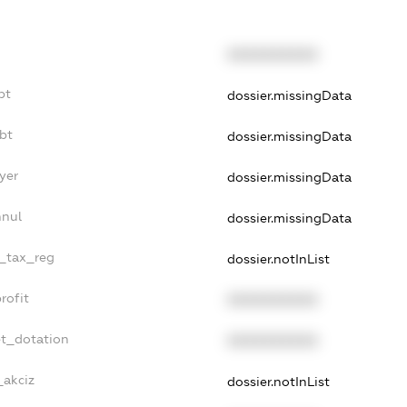
XXXXXXXXXX
bt
dossier.missingData
bt
dossier.missingData
yer
dossier.missingData
nnul
dossier.missingData
e_tax_reg
dossier.notInList
rofit
XXXXXXXXXX
et_dotation
XXXXXXXXXX
_akciz
dossier.notInList