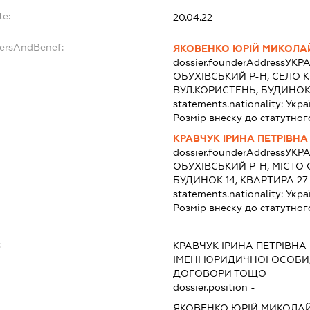
te:
20.04.22
dersAndBenef:
ЯКОВЕНКО ЮРІЙ МИКОЛ
dossier.founderAddress
УКРА
ОБУХІВСЬКИЙ Р-Н, СЕЛО 
ВУЛ.КОРИСТЕНЬ, БУДИНОК
statements.nationality:
Укра
Розмір внеску до статутног
КРАВЧУК ІРИНА ПЕТРІВНА
dossier.founderAddress
УКРА
ОБУХІВСЬКИЙ Р-Н, МІСТО 
БУДИНОК 14, КВАРТИРА 27
statements.nationality:
Укра
Розмір внеску до статутног
:
КРАВЧУК ІРИНА ПЕТРІВНА
ІМЕНІ ЮРИДИЧНОЇ ОСОБИ,
ДОГОВОРИ ТОЩО
dossier.position -
ЯКОВЕНКО ЮРІЙ МИКОЛА