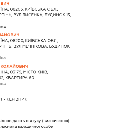
ОВИЧ
ЇНА, 08205, КИЇВСЬКА ОБЛ.,
РПІНЬ, ВУЛ.ЛИСЕНКА, БУДИНОК 13,
їна
ЛАЙОВИЧ
ЇНА, 08200, КИЇВСЬКА ОБЛ.,
РПІНЬ, ВУЛ.МЕЧНІКОВА, БУДИНОК
їна
ИКОЛАЙОВИЧ
ЇНА, 03179, МІСТО КИЇВ,
62, КВАРТИРА 60
їна
Ч
-
КЕРІВНИК
 відповідають статусу (визначенню)
власника юридичної особи