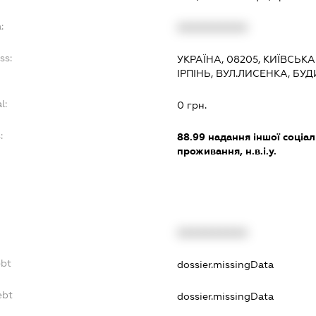
:
XXXXXXXXXX
ss:
УКРАЇНА, 08205, КИЇВСЬКА
ІРПІНЬ, ВУЛ.ЛИСЕНКА, БУДИ
l:
0 грн.
:
88.99
надання іншої соціал
проживання, н.в.і.у.
XXXXXXXXXX
ebt
dossier.missingData
ebt
dossier.missingData