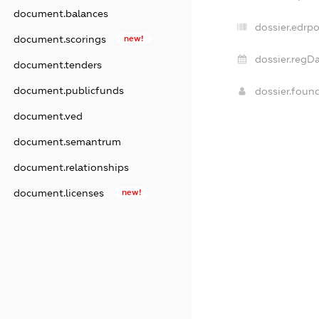
document.balances
dossier.edrpo
document.scorings
new!
dossier.regDa
document.tenders
document.publicfunds
dossier.foun
document.ved
document.semantrum
document.relationships
document.licenses
new!