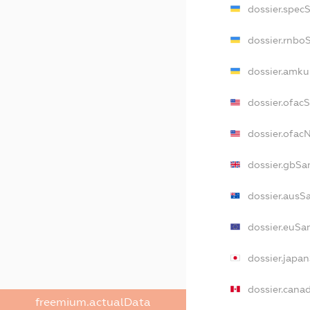
dossier.spec
dossier.rnbo
dossier.amku
dossier.ofac
dossier.ofa
dossier.gbSa
dossier.ausS
dossier.euSa
dossier.japa
dossier.cana
freemium.actualData