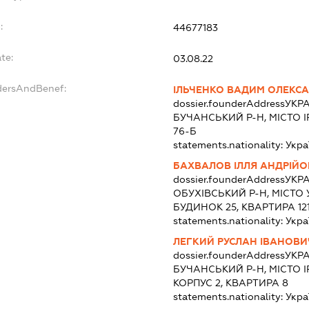
:
44677183
te:
03.08.22
dersAndBenef:
ІЛЬЧЕНКО ВАДИМ ОЛЕКС
dossier.founderAddress
УКРА
БУЧАНСЬКИЙ Р-Н, МІСТО І
76-Б
statements.nationality:
Укра
БАХВАЛОВ ІЛЛЯ АНДРІЙ
dossier.founderAddress
УКРА
ОБУХІВСЬКИЙ Р-Н, МІСТО 
БУДИНОК 25, КВАРТИРА 12
statements.nationality:
Укра
ЛЕГКИЙ РУСЛАН ІВАНОВИ
dossier.founderAddress
УКРА
БУЧАНСЬКИЙ Р-Н, МІСТО ІР
КОРПУС 2, КВАРТИРА 8
statements.nationality:
Укра