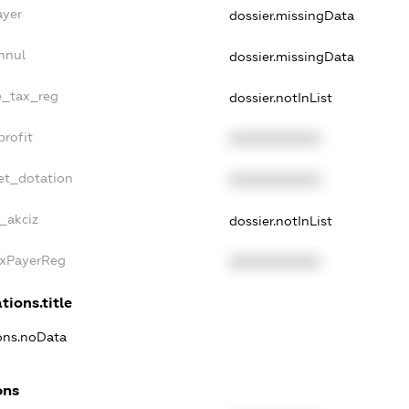
ayer
dossier.missingData
nnul
dossier.missingData
le_tax_reg
dossier.notInList
profit
XXXXXXXXXX
et_dotation
XXXXXXXXXX
e_akciz
dossier.notInList
axPayerReg
XXXXXXXXXX
tions.title
ions.noData
ons