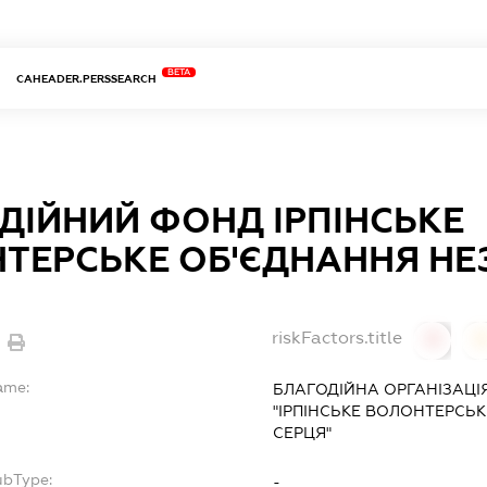
BETA
CAHEADER.PERSSEARCH
ДІЙНИЙ ФОНД ІРПІНСЬКЕ
ТЕРСЬКЕ ОБ'ЄДНАННЯ НЕ
riskFactors.title
0
ame:
БЛАГОДІЙНА ОРГАНІЗАЦІ
"ІРПІНСЬКЕ ВОЛОНТЕРСЬК
СЕРЦЯ"
ubType:
-