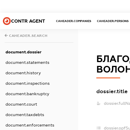
CONTR AGENT
CAHEADER.COMPANIES
CAHEADER.PERSONS
CAHEADER.SEARCH
document.dossier
БЛАГО
document.statements
ВОЛОН
document.history
document.inspections
dossier.title
document.bankruptcy
dossier.fullN
document.court
document.taxdebts
document.enforcements
dossier.opfS