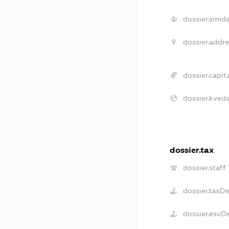
dossier.smida
dossier.addre
dossier.capita
dossier.kveds
dossier.tax
dossier.staff
dossier.taxD
dossier.esvD