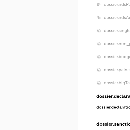
dossier.ndsP
dossier.ndsA
dossier.sing
dossier.non_
dossier.budg
dossier.paln
dossier.bigT
dossier.declara
dossier.declarat
dossier.sancti