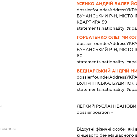
УСЕНКО АНДРІЙ ВАЛЕРІЙ
dossier.founderAddress
УКРА
БУЧАНСЬКИЙ Р-Н, МІСТО І
КВАРТИРА 59
statements.nationality:
Укра
ГОРБАТЕНКО ОЛЕГ МИКО
dossier.founderAddress
УКРА
БУЧАНСЬКИЙ Р-Н, МІСТО І
60
statements.nationality:
Укра
БЕДНАРСЬКИЙ АНДРІЙ М
dossier.founderAddress
УКРА
ВУЛ.ІРПІНСЬКА, БУДИНОК 
statements.nationality:
Укра
:
ЛЕГКИЙ РУСЛАН ІВАНОВИ
dossier.position -
ciaries:
Відсутні фізичні особи, які
кінцевого бенефіціарного 