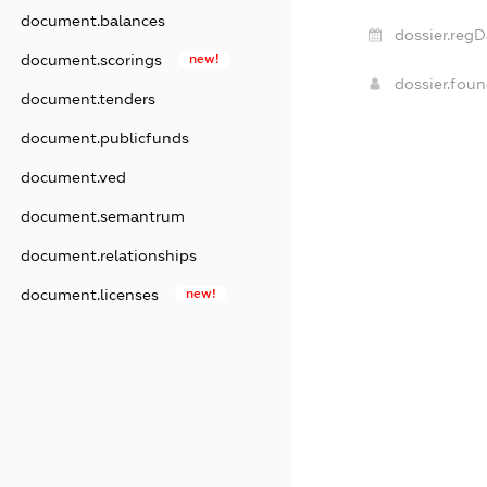
document.balances
dossier.regD
document.scorings
new!
dossier.fou
document.tenders
document.publicfunds
document.ved
document.semantrum
document.relationships
document.licenses
new!