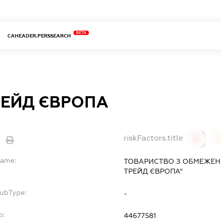
BETA
CAHEADER.PERSSEARCH
РЕЙД ЄВРОПА
riskFactors.title
0
Name:
ТОВАРИСТВО З ОБМЕЖЕН
ТРЕЙД ЄВРОПА"
SubType:
-
o:
44677581