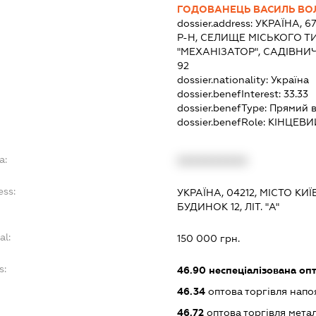
ГОДОВАНЕЦЬ ВАСИЛЬ В
dossier.address:
УКРАЇНА, 6
Р-Н, СЕЛИЩЕ МІСЬКОГО Т
"МЕХАНІЗАТОР", САДІВНИ
92
dossier.nationality:
Україна
dossier.benefInterest:
33.33
dossier.benefType:
Прямий в
dossier.benefRole:
КІНЦЕВИ
a:
XXXXXXXXXX
ess:
УКРАЇНА, 04212, МІСТО КИЇ
БУДИНОК 12, ЛІТ. "А"
al:
150 000 грн.
s:
46.90
неспеціалізована опт
46.34
оптова торгівля нап
46.72
оптова торгівля мета