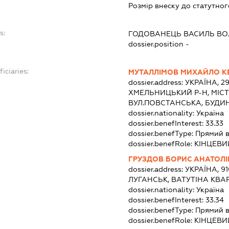
Розмір внеску до статутног
s:
ГОДОВАНЕЦЬ ВАСИЛЬ В
dossier.position -
iciaries:
МУТАЛЛІМОВ МИХАЙЛО К
dossier.address:
УКРАЇНА, 2
ХМЕЛЬНИЦЬКИЙ Р-Н, МІС
ВУЛ.ПОВСТАНСЬКА, БУДИ
dossier.nationality:
Україна
dossier.benefInterest:
33.33
dossier.benefType:
Прямий в
dossier.benefRole:
КІНЦЕВИ
ГРУЗДОВ БОРИС АНАТОЛ
dossier.address:
УКРАЇНА, 9
ЛУГАНСЬК, ВАТУТІНА КВАР
dossier.nationality:
Україна
dossier.benefInterest:
33.34
dossier.benefType:
Прямий в
dossier.benefRole:
КІНЦЕВИ