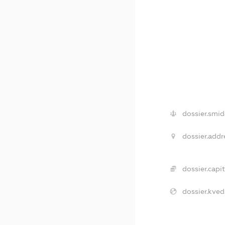
dossier.smid
dossier.addr
dossier.capit
dossier.kved