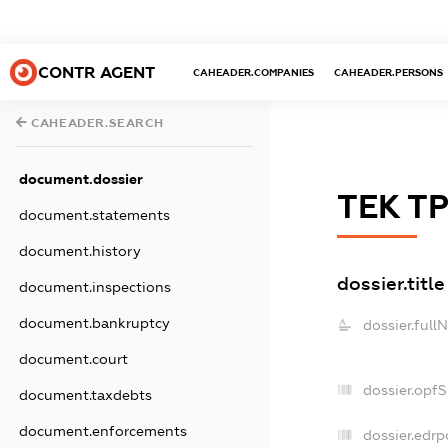
CONTR AGENT
CAHEADER.COMPANIES
CAHEADER.PERSONS
CAHEADER.SEARCH
document.dossier
ТЕК Т
document.statements
document.history
dossier.title
document.inspections
document.bankruptcy
dossier.full
document.court
dossier.opf
document.taxdebts
document.enforcements
dossier.edrp