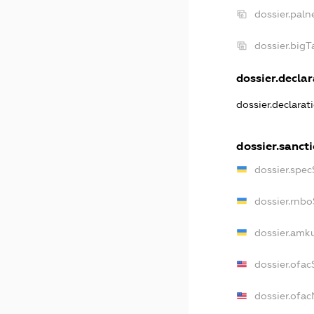
dossier.paln
dossier.big
dossier.declar
dossier.declara
dossier.sanct
dossier.spe
dossier.rnb
dossier.amk
dossier.ofac
dossier.ofa