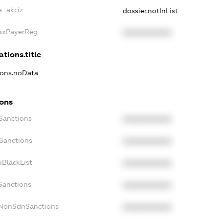
e_akciz
dossier.notInList
TaxPayerReg
XXXXXXXXXX
ations.title
tions.noData
ions
cSanctions
XXXXXXXXXX
oSanctions
XXXXXXXXXX
uBlackList
XXXXXXXXXX
Sanctions
XXXXXXXXXX
cNonSdnSanctions
XXXXXXXXXX