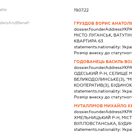
ate:
19.07.22
ndersAndBenef:
ГРУЗДОВ БОРИС АНАТОЛ
dossier.founderAddress
УКРА
МІСТО ЛУГАНСЬК, ВАТУТІН
КВАРТИРА 63
statements.nationality:
Укра
Розмір внеску до статутног
ГОДОВАНЕЦЬ ВАСИЛЬ В
dossier.founderAddress
УКРА
ОДЕСЬКИЙ Р-Н, СЕЛИЩЕ 
ВЕЛИКОДОЛИНСЬКЕ(З), "М
КООПЕРАТИВ(З), БУДИНОК
statements.nationality:
Укра
Розмір внеску до статутног
МУТАЛЛІМОВ МИХАЙЛО К
dossier.founderAddress
УКРА
ХМЕЛЬНИЦЬКИЙ Р-Н, МІС
ВУЛ.ПОВСТАНСЬКА, БУДИ
statements.nationality:
Укра