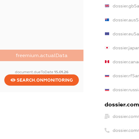
dossier.gbS
dossier.aus
dossier.euS
dossier.jap
freemium.actualData
dossier.can
document.dueToDate
15.01.26
dossier.rfSa
SEARCH.ONMONITORING
dossier.russ
dossier.com
dossier.com
dossier.com