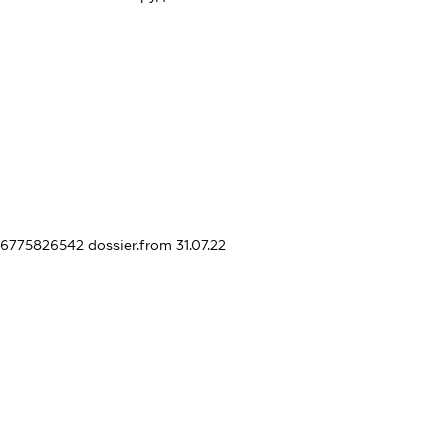
446775826542
dossier.from 31.07.22