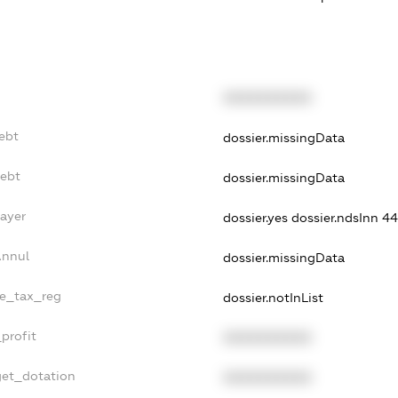
XXXXXXXXXX
ebt
dossier.missingData
Debt
dossier.missingData
Payer
dossier.yes
dossier.ndsInn 
Annul
dossier.missingData
le_tax_reg
dossier.notInList
profit
XXXXXXXXXX
get_dotation
XXXXXXXXXX