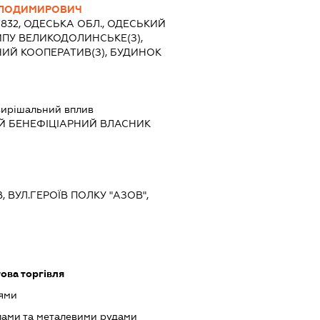
ОЛОДИМИРОВИЧ
7832, ОДЕСЬКА ОБЛ., ОДЕСЬКИЙ
ИПУ ВЕЛИКОДОЛИНСЬКЕ(З),
ЧИЙ КООПЕРАТИВ(З), БУДИНОК
ирішальний вплив
Й БЕНЕФІЦІАРНИЙ ВЛАСНИК
В, ВУЛ.ГЕРОЇВ ПОЛКУ "АЗОВ",
ова торгівля
оями
лами та металевими рудами