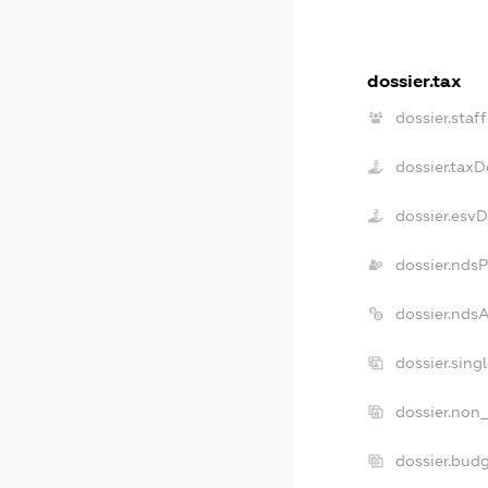
dossier.tax
dossier.staff
dossier.taxD
dossier.esv
dossier.nds
dossier.nds
dossier.sing
dossier.non_
dossier.bud