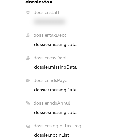
dossier.tax
dossier.staff
XXXXXXXXXX
dossier.taxDebt
dossier.missingData
dossier.esvDebt
dossier.missingData
dossier.ndsPayer
dossier.missingData
dossier.ndsAnnul
dossier.missingData
dossier.single_tax_reg
dossier.notInList