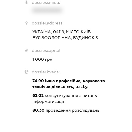
dossier.smida:
XXXXXXXXXX
dossier.address:
УКРАЇНА, 04119, МІСТО КИЇВ,
ВУЛ.ЗООЛОГІЧНА, БУДИНОК 5
dossier.capital:
1 000 грн.
dossier.kveds:
74.90
інша професійна, наукова та
технічна діяльність, н.в.і.у.
62.02
консультування з питань
інформатизації
80.30
проведення розслідувань