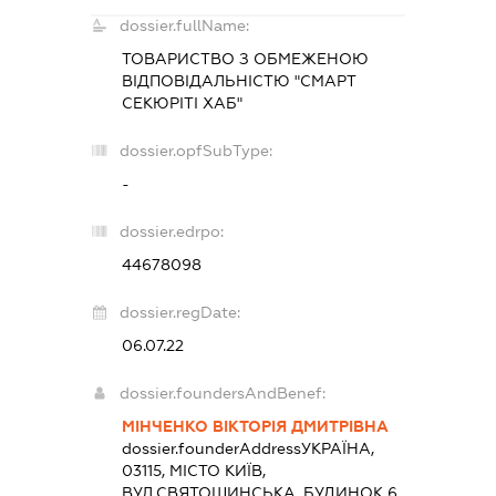
dossier.fullName:
ТОВАРИСТВО З ОБМЕЖЕНОЮ
ВІДПОВІДАЛЬНІСТЮ "СМАРТ
СЕКЮРІТІ ХАБ"
dossier.opfSubType:
-
dossier.edrpo:
44678098
dossier.regDate:
06.07.22
dossier.foundersAndBenef:
МІНЧЕНКО ВІКТОРІЯ ДМИТРІВНА
dossier.founderAddress
УКРАЇНА,
03115, МІСТО КИЇВ,
ВУЛ.СВЯТОШИНСЬКА, БУДИНОК 6,