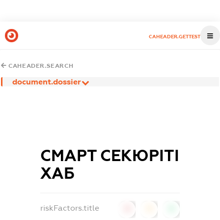
CAHEADER.GETTEST
CAHEADER.SEARCH
document.dossier
СМАРТ СЕКЮРІТІ
ХАБ
riskFactors.title
0
0
0