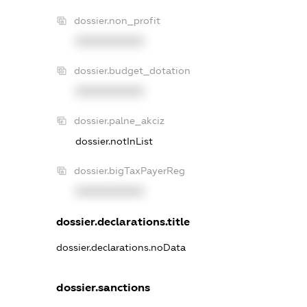
dossier.non_profit
XXXXXXXXXX
dossier.budget_dotation
XXXXXXXXXX
dossier.palne_akciz
dossier.notInList
dossier.bigTaxPayerReg
XXXXXXXXXX
dossier.declarations.title
dossier.declarations.noData
dossier.sanctions