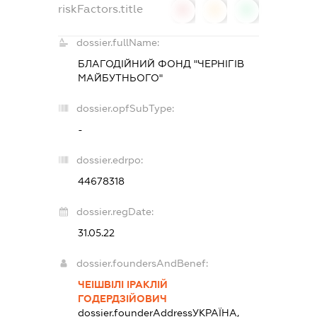
riskFactors.title
0
0
0
dossier.fullName:
БЛАГОДІЙНИЙ ФОНД "ЧЕРНІГІВ
МАЙБУТНЬОГО"
dossier.opfSubType:
-
dossier.edrpo:
44678318
dossier.regDate:
31.05.22
dossier.foundersAndBenef:
ЧЕІШВІЛІ ІРАКЛІЙ
ГОДЕРДЗІЙОВИЧ
dossier.founderAddress
УКРАЇНА,