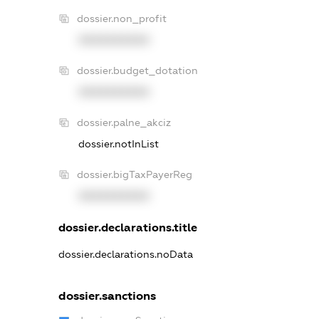
dossier.non_profit
XXXXXXXXXX
dossier.budget_dotation
XXXXXXXXXX
dossier.palne_akciz
dossier.notInList
dossier.bigTaxPayerReg
XXXXXXXXXX
dossier.declarations.title
dossier.declarations.noData
dossier.sanctions