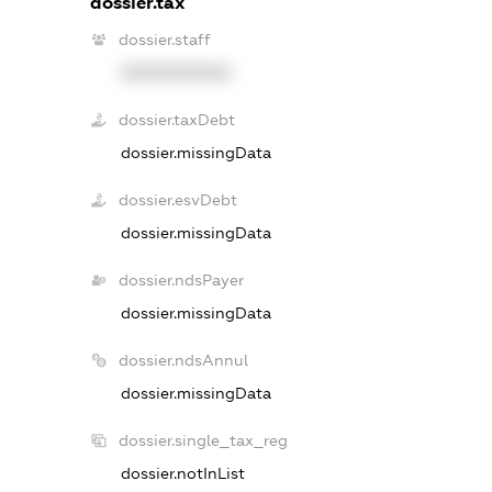
dossier.tax
dossier.staff
XXXXXXXXXX
dossier.taxDebt
dossier.missingData
dossier.esvDebt
dossier.missingData
dossier.ndsPayer
dossier.missingData
dossier.ndsAnnul
dossier.missingData
dossier.single_tax_reg
dossier.notInList