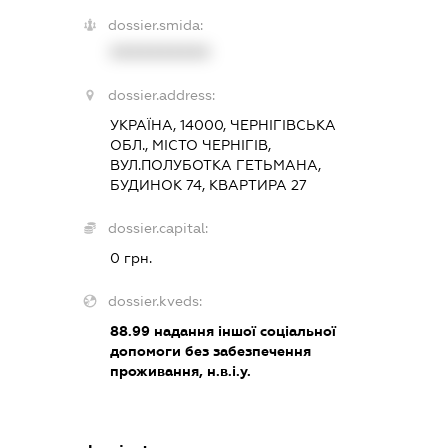
dossier.smida:
XXXXXXXXXX
dossier.address:
УКРАЇНА, 14000, ЧЕРНІГІВСЬКА
ОБЛ., МІСТО ЧЕРНІГІВ,
ВУЛ.ПОЛУБОТКА ГЕТЬМАНА,
БУДИНОК 74, КВАРТИРА 27
dossier.capital:
0 грн.
dossier.kveds:
88.99
надання іншої соціальної
допомоги без забезпечення
проживання, н.в.і.у.