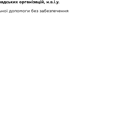
дських організацій, н.в.і.у.
ьної допомоги без забезпечення