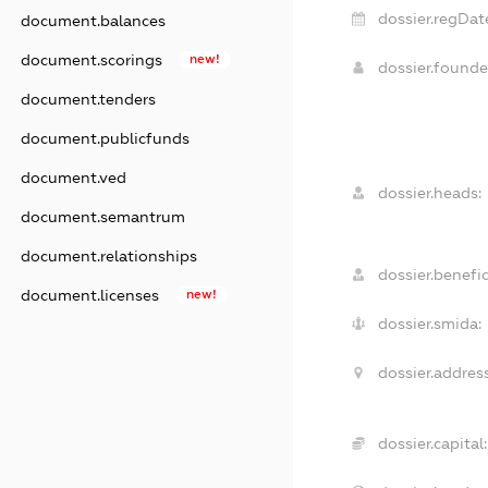
dossier.regDat
document.balances
document.scorings
new!
dossier.found
document.tenders
document.publicfunds
document.ved
dossier.heads:
document.semantrum
document.relationships
dossier.benefic
document.licenses
new!
dossier.smida:
dossier.address
dossier.capital: