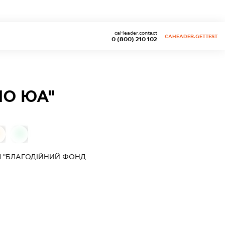
caHeader.contact
CAHEADER.GETTEST
0 (800) 210 102
О ЮА"
0
Я "БЛАГОДІЙНИЙ ФОНД