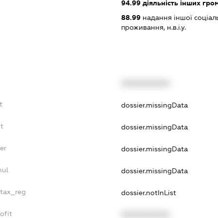
94.99
діяльність інших грома
88.99
надання іншої соціал
проживання, н.в.і.у.
XXXXXXXXXX
t
dossier.missingData
bt
dossier.missingData
er
dossier.missingData
nul
dossier.missingData
_tax_reg
dossier.notInList
ofit
XXXXXXXXXX