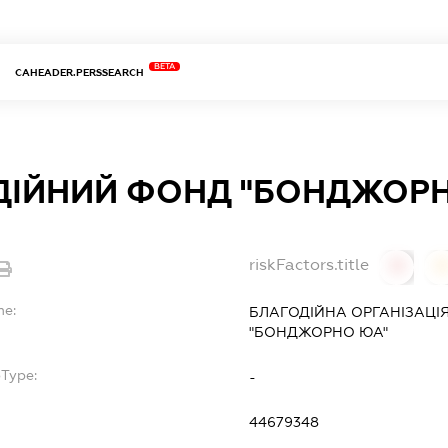
BETA
CAHEADER.PERSSEARCH
ДІЙНИЙ ФОНД "БОНДЖОРН
riskFactors.title
0
0
me:
БЛАГОДІЙНА ОРГАНІЗАЦІ
"БОНДЖОРНО ЮА"
bType:
-
44679348