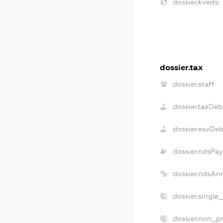
dossier.kveds:
dossier.tax
dossier.staff
dossier.taxDeb
dossier.esvDe
dossier.ndsPay
dossier.ndsAn
dossier.single
dossier.non_pr