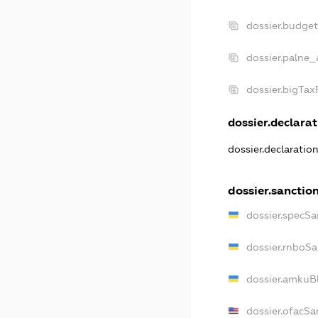
dossier.budge
dossier.palne_
dossier.bigTa
dossier.declarat
dossier.declaratio
dossier.sanctio
dossier.specSa
dossier.rnboS
dossier.amkuB
dossier.ofacSa