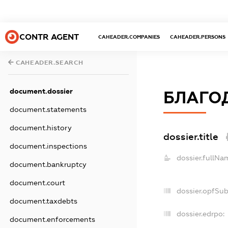
CONTR AGENT
CAHEADER.COMPANIES
CAHEADER.PERSONS
CAHEADER.SEARCH
document.dossier
БЛАГО
document.statements
document.history
dossier.title
document.inspections
dossier.fullNa
document.bankruptcy
document.court
dossier.opfSu
document.taxdebts
dossier.edrpo:
document.enforcements