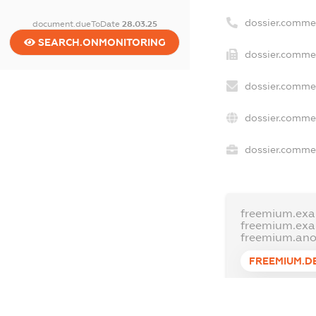
dossier.comme
document.dueToDate
28.03.25
SEARCH.ONMONITORING
dossier.commer
dossier.commer
dossier.commer
dossier.commer
freemium.exa
freemium.ex
freemium.an
FREEMIUM.D