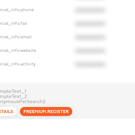
rcial_info.phone
XXXXXXXXXX
cial_info.fax
XXXXXXXXXX
cial_info.email
XXXXXXXXXX
cial_info.website
XXXXXXXXXX
cial_info.activity
XXXXXXXXXX
mpleText_1
ampleText_2
onymousPerSearch2
ETAILS
FREEMIUM.REGISTER