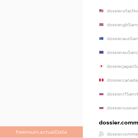
dossier.ofacN
dossier.gbSan
dossier.ausSan
dossier.euSanc
dossier.japanS
dossier.canad
dossier.rfSanc
dossier.russia
dossier.comme
freemium.actualData
dossier.comme