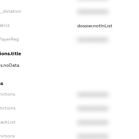
t_dotation
XXXXXXXXXX
akciz
dossier.notInList
xPayerReg
XXXXXXXXXX
ions.title
ns.noData
ns
nctions
XXXXXXXXXX
anctions
XXXXXXXXXX
lackList
XXXXXXXXXX
nctions
XXXXXXXXXX