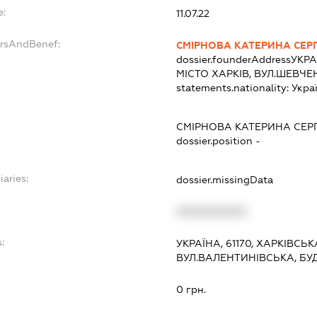
e:
11.07.22
ersAndBenef:
СМІРНОВА КАТЕРИНА СЕРГ
dossier.founderAddress
УКРА
МІСТО ХАРКІВ, ВУЛ.ШЕВЧЕ
statements.nationality:
Укра
СМІРНОВА КАТЕРИНА СЕРГ
dossier.position -
iaries:
dossier.missingData
XXXXXXXXXX
:
УКРАЇНА, 61170, ХАРКІВСЬК
ВУЛ.ВАЛЕНТИНІВСЬКА, БУ
0 грн.