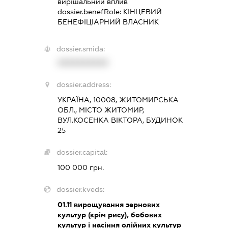
вирішальний вплив
dossier.benefRole:
КІНЦЕВИЙ
БЕНЕФІЦІАРНИЙ ВЛАСНИК
dossier.smida:
XXXXXXXXXX
dossier.address:
УКРАЇНА, 10008, ЖИТОМИРСЬКА
ОБЛ., МІСТО ЖИТОМИР,
ВУЛ.КОСЕНКА ВІКТОРА, БУДИНОК
25
dossier.capital:
100 000 грн.
dossier.kveds:
01.11
вирощування зернових
культур (крім рису), бобових
культур і насіння олійних культур