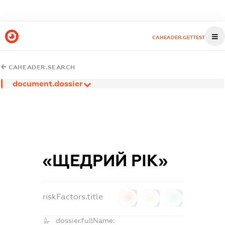
CAHEADER.GETTEST
CAHEADER.SEARCH
document.dossier
«ЩЕДРИЙ РІК»
riskFactors.title
0
0
0
dossier.fullName: