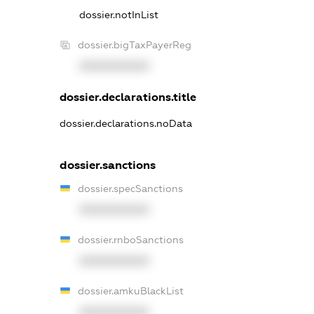
dossier.notInList
dossier.bigTaxPayerReg
XXXXXXXXXX
dossier.declarations.title
dossier.declarations.noData
dossier.sanctions
dossier.specSanctions
XXXXXXXXXX
dossier.rnboSanctions
XXXXXXXXXX
dossier.amkuBlackList
XXXXXXXXXX