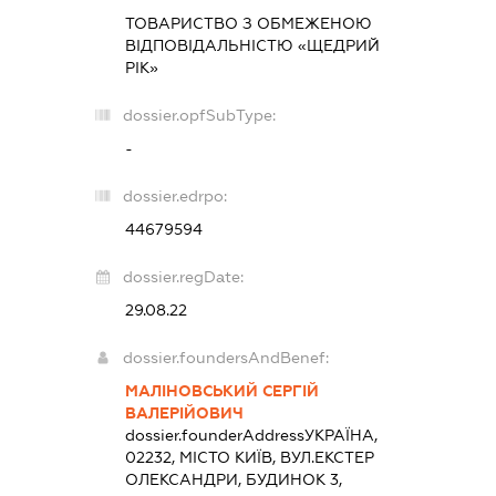
ТОВАРИСТВО З ОБМЕЖЕНОЮ
ВІДПОВІДАЛЬНІСТЮ «ЩЕДРИЙ
РІК»
dossier.opfSubType:
-
dossier.edrpo:
44679594
dossier.regDate:
29.08.22
dossier.foundersAndBenef:
МАЛІНОВСЬКИЙ СЕРГІЙ
ВАЛЕРІЙОВИЧ
dossier.founderAddress
УКРАЇНА,
02232, МІСТО КИЇВ, ВУЛ.ЕКСТЕР
ОЛЕКСАНДРИ, БУДИНОК 3,