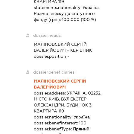
КВАРТИРА 119
statements.nationality:
Україна
Розмір внеску до статутного
фонду (грн.):
100 000
(100 %)
dossier.heads:
МАЛІНОВСЬКИЙ СЕРГІЙ
ВАЛЕРІЙОВИЧ
-
КЕРІВНИК
dossier.position -
dossier.beneficiaries:
МАЛІНОВСЬКИЙ СЕРГІЙ
ВАЛЕРІЙОВИЧ
dossier.address:
УКРАЇНА, 02232,
МІСТО КИЇВ, ВУЛ.ЕКСТЕР
ОЛЕКСАНДРИ, БУДИНОК 3,
КВАРТИРА 119
dossier.nationality:
Україна
dossier.benefInterest:
100
dossier.benefType:
Прямий