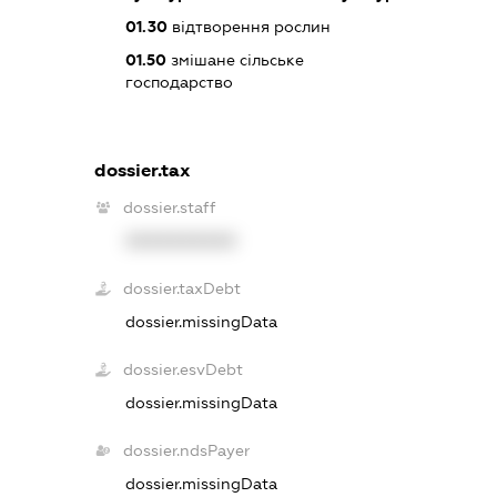
01.30
відтворення рослин
01.50
змішане сільське
господарство
dossier.tax
dossier.staff
XXXXXXXXXX
dossier.taxDebt
dossier.missingData
dossier.esvDebt
dossier.missingData
dossier.ndsPayer
dossier.missingData