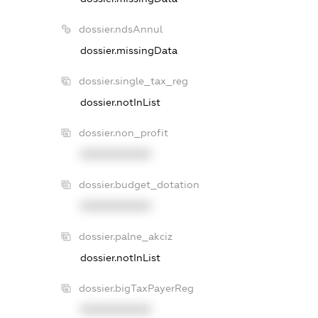
dossier.ndsAnnul
dossier.missingData
dossier.single_tax_reg
dossier.notInList
dossier.non_profit
XXXXXXXXXX
dossier.budget_dotation
XXXXXXXXXX
dossier.palne_akciz
dossier.notInList
dossier.bigTaxPayerReg
XXXXXXXXXX