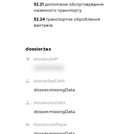
52.21
допоміжне обслуговування
наземного транспорту
52.24
транспортне оброблення
вантажів
dossier.tax
dossier.staff
XXXXXXXXXX
dossier.taxDebt
dossier.missingData
dossier.esvDebt
dossier.missingData
dossier.ndsPayer
dossier.missingData