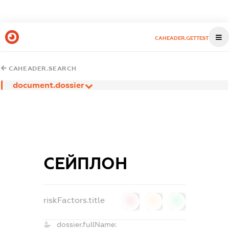
CAHEADER.GETTEST
CAHEADER.SEARCH
document.dossier
СЕЙПЛОН
riskFactors.title
0
0
0
dossier.fullName: