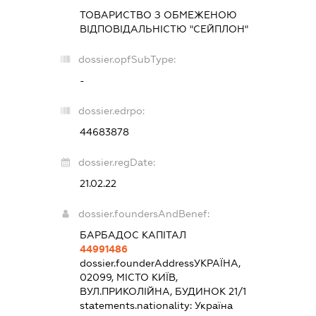
ТОВАРИСТВО З ОБМЕЖЕНОЮ
ВІДПОВІДАЛЬНІСТЮ "СЕЙПЛОН"
dossier.opfSubType:
-
dossier.edrpo:
44683878
dossier.regDate:
21.02.22
dossier.foundersAndBenef:
БАРБАДОС КАПІТАЛ
44991486
dossier.founderAddress
УКРАЇНА,
02099, МІСТО КИЇВ,
ВУЛ.ПРИКОЛІЙНА, БУДИНОК 21/1
statements.nationality:
Україна