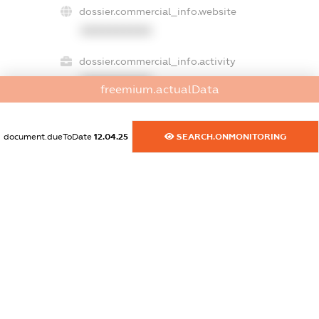
dossier.commercial_info.website
XXXXXXXXXX
dossier.commercial_info.activity
XXXXXXXXXX
freemium.actualData
document.dueToDate
12.04.25
SEARCH.ONMONITORING
freemium.exampleText_1
freemium.exampleText_2
freemium.anonymousPerSearch2
FREEMIUM.DETAILS
FREEMIUM.REGISTER