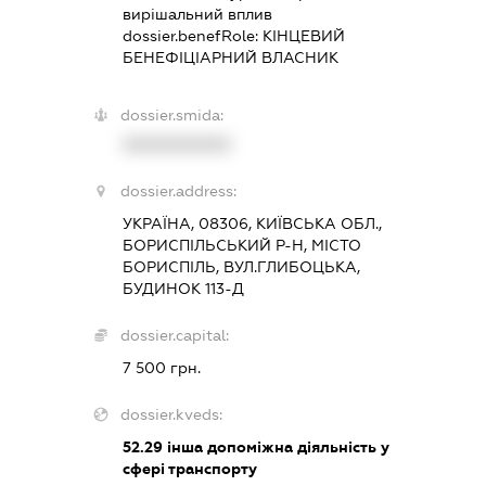
вирішальний вплив
dossier.benefRole:
КІНЦЕВИЙ
БЕНЕФІЦІАРНИЙ ВЛАСНИК
dossier.smida:
XXXXXXXXXX
dossier.address:
УКРАЇНА, 08306, КИЇВСЬКА ОБЛ.,
БОРИСПІЛЬСЬКИЙ Р-Н, МІСТО
БОРИСПІЛЬ, ВУЛ.ГЛИБОЦЬКА,
БУДИНОК 113-Д
dossier.capital:
7 500 грн.
dossier.kveds:
52.29
інша допоміжна діяльність у
сфері транспорту