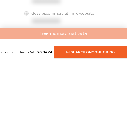
XXXXXXXXXX
dossier.commercial_info.website
XXXXXXXXXX
freemium.actualData
dossier.commercial_info.activity
XXXXXXXXXX
document.dueToDate
20.04.24
SEARCH.ONMONITORING
freemium.exampleText_1
freemium.exampleText_2
freemium.anonymousPerSearch2
FREEMIUM.DETAILS
FREEMIUM.REGISTER