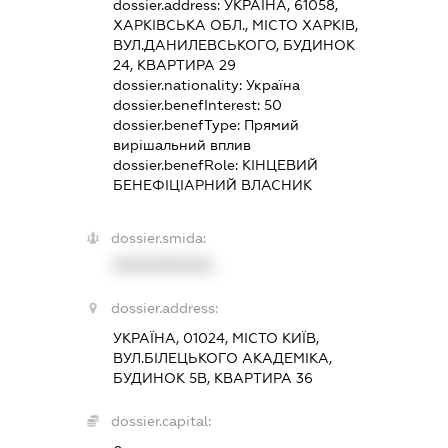
dossier.address:
УКРАЇНА, 61058,
ХАРКІВСЬКА ОБЛ., МІСТО ХАРКІВ,
ВУЛ.ДАНИЛЕВСЬКОГО, БУДИНОК
24, КВАРТИРА 29
dossier.nationality:
Україна
dossier.benefInterest:
50
dossier.benefType:
Прямий
вирішальний вплив
dossier.benefRole:
КІНЦЕВИЙ
БЕНЕФІЦІАРНИЙ ВЛАСНИК
dossier.smida:
XXXXXXXXXX
dossier.address:
УКРАЇНА, 01024, МІСТО КИЇВ,
ВУЛ.БІЛЕЦЬКОГО АКАДЕМІКА,
БУДИНОК 5В, КВАРТИРА 36
dossier.capital: