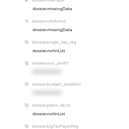
dossier.ndsPayer
dossier.missingData
dossier.ndsAnnul
dossier.missingData
dossier.single_tax_reg
dossier.notInList
dossier.non_profit
XXXXXXXXXX
dossier.budget_dotation
XXXXXXXXXX
dossier.palne_akciz
dossier.notInList
dossier.bigTaxPayerReg