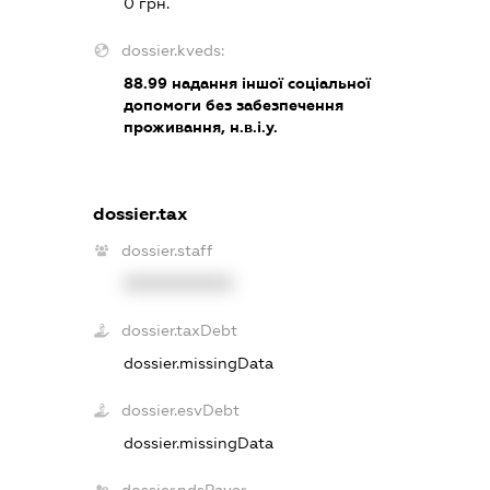
0 грн.
dossier.kveds:
88.99
надання іншої соціальної
допомоги без забезпечення
проживання, н.в.і.у.
dossier.tax
dossier.staff
XXXXXXXXXX
dossier.taxDebt
dossier.missingData
dossier.esvDebt
dossier.missingData