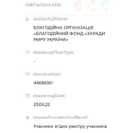
riskFactors.title
0
0
0
dossier.fullName:
БЛАГОДІЙНА ОРГАНІЗАЦІЯ
«БЛАГОДІЙНИЙ ФОНД «ЗАРАДИ
МИРУ УКРАЇНИ»
dossier.opfSubType:
-
dossier.edrpo:
44686161
dossier.regDate:
23.05.22
dossier.foundersAndBenef:
Учасники згідно реєстру учасників