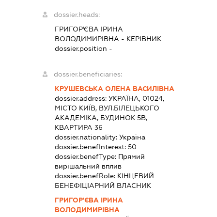
dossier.heads:
ГРИГОР'ЄВА ІРИНА
ВОЛОДИМИРІВНА
-
КЕРІВНИК
dossier.position -
dossier.beneficiaries:
КРУШЕВСЬКА ОЛЕНА ВАСИЛІВНА
dossier.address:
УКРАЇНА, 01024,
МІСТО КИЇВ, ВУЛ.БІЛЕЦЬКОГО
АКАДЕМІКА, БУДИНОК 5В,
КВАРТИРА 36
dossier.nationality:
Україна
dossier.benefInterest:
50
dossier.benefType:
Прямий
вирішальний вплив
dossier.benefRole:
КІНЦЕВИЙ
БЕНЕФІЦІАРНИЙ ВЛАСНИК
ГРИГОР'ЄВА ІРИНА
ВОЛОДИМИРІВНА