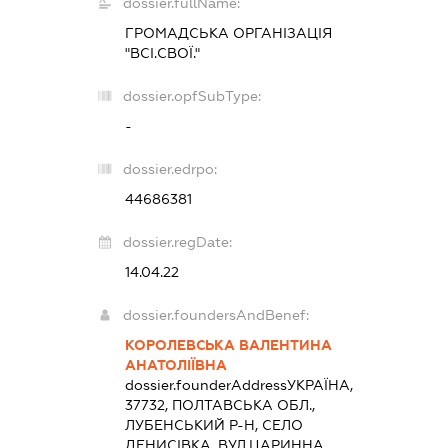
dossier.fullName:
ГРОМАДСЬКА ОРГАНІЗАЦІЯ
"ВСІ.СВОЇ."
dossier.opfSubType:
-
dossier.edrpo:
44686381
dossier.regDate:
14.04.22
dossier.foundersAndBenef:
КОРОЛЕВСЬКА ВАЛЕНТИНА
АНАТОЛІЇВНА
dossier.founderAddress
УКРАЇНА,
37732, ПОЛТАВСЬКА ОБЛ.,
ЛУБЕНСЬКИЙ Р-Н, СЕЛО
ДЕНИСІВКА, ВУЛ.ЦАРИННА,