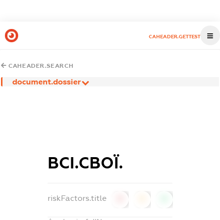
CAHEADER.GETTEST
CAHEADER.SEARCH
document.dossier
ВСІ.СВОЇ.
riskFactors.title
0
0
0