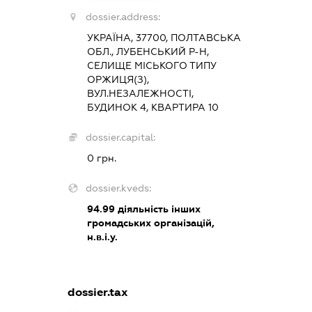
dossier.address:
УКРАЇНА, 37700, ПОЛТАВСЬКА
ОБЛ., ЛУБЕНСЬКИЙ Р-Н,
СЕЛИЩЕ МІСЬКОГО ТИПУ
ОРЖИЦЯ(З),
ВУЛ.НЕЗАЛЕЖНОСТІ,
БУДИНОК 4, КВАРТИРА 10
dossier.capital:
0 грн.
dossier.kveds:
94.99
діяльність інших
громадських організацій,
н.в.і.у.
dossier.tax