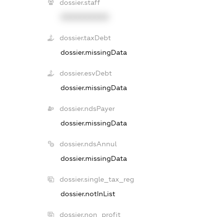
dossier.staff
XXXXXXXXXX
dossier.taxDebt
dossier.missingData
dossier.esvDebt
dossier.missingData
dossier.ndsPayer
dossier.missingData
dossier.ndsAnnul
dossier.missingData
dossier.single_tax_reg
dossier.notInList
dossier.non_profit