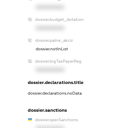
XXXXXXXXXX
dossier.budget_dotation
XXXXXXXXXX
dossier.palne_akciz
dossier.notInList
dossier.bigTaxPayerReg
XXXXXXXXXX
dossier.declarations.title
dossier.declarations.noData
dossier.sanctions
dossier.specSanctions