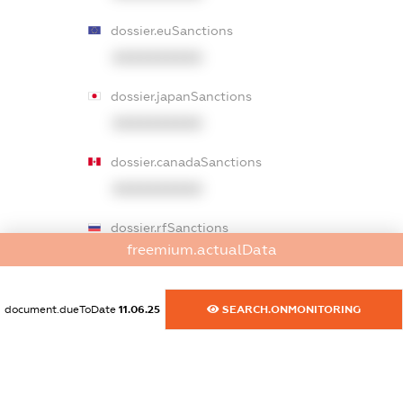
dossier.euSanctions
XXXXXXXXXX
dossier.japanSanctions
XXXXXXXXXX
dossier.canadaSanctions
XXXXXXXXXX
dossier.rfSanctions
freemium.actualData
XXXXXXXXXX
dossier.russian_reg_title
document.dueToDate
11.06.25
SEARCH.ONMONITORING
XXXXXXXXXX
dossier.commercial_info.title
dossier.commercial_info.postal_address