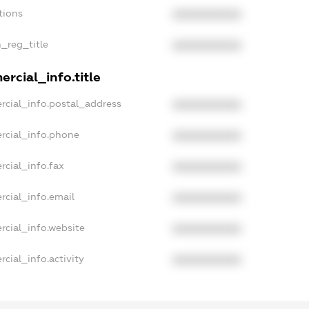
tions
XXXXXXXXXX
n_reg_title
XXXXXXXXXX
rcial_info.title
rcial_info.postal_address
XXXXXXXXXX
rcial_info.phone
XXXXXXXXXX
rcial_info.fax
XXXXXXXXXX
rcial_info.email
XXXXXXXXXX
rcial_info.website
XXXXXXXXXX
cial_info.activity
XXXXXXXXXX