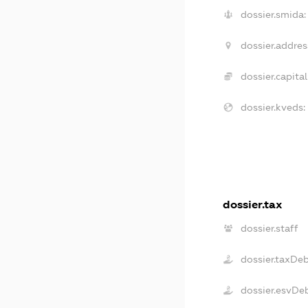
dossier.smida:
dossier.addres
dossier.capital
dossier.kveds:
dossier.tax
dossier.staff
dossier.taxDe
dossier.esvDe