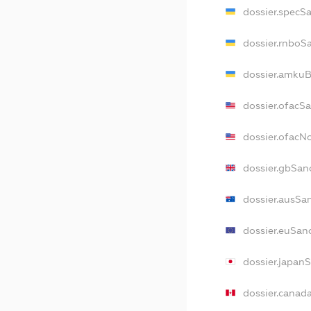
dossier.specS
dossier.rnboS
dossier.amkuB
dossier.ofacS
dossier.ofac
dossier.gbSan
dossier.ausSa
dossier.euSan
dossier.japan
dossier.canad