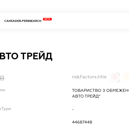
BETA
CAHEADER.PERSSEARCH
ВТО ТРЕЙД
riskFactors.title
0
0
me:
ТОВАРИСТВО З ОБМЕЖЕН
АВТО ТРЕЙД"
bType:
-
44687448