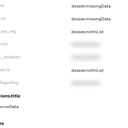
yer
dossier.missingData
nul
dossier.missingData
e_tax_reg
dossier.notInList
rofit
XXXXXXXXXX
t_dotation
XXXXXXXXXX
akciz
dossier.notInList
xPayerReg
XXXXXXXXXX
ions.title
ons.noData
ns