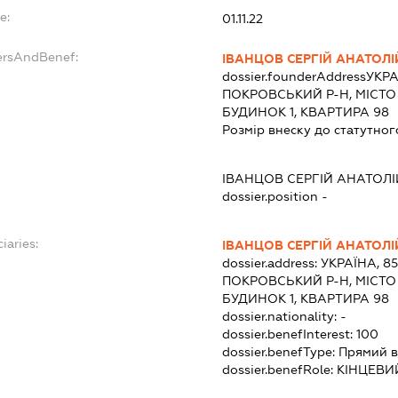
e:
01.11.22
ersAndBenef:
ІВАНЦОВ СЕРГІЙ АНАТОЛ
dossier.founderAddress
УКРА
ПОКРОВСЬКИЙ Р-Н, МІСТО
БУДИНОК 1, КВАРТИРА 98
Розмір внеску до статутног
ІВАНЦОВ СЕРГІЙ АНАТОЛ
dossier.position -
iaries:
ІВАНЦОВ СЕРГІЙ АНАТОЛ
dossier.address:
УКРАЇНА, 8
ПОКРОВСЬКИЙ Р-Н, МІСТО
БУДИНОК 1, КВАРТИРА 98
dossier.nationality:
-
dossier.benefInterest:
100
dossier.benefType:
Прямий в
dossier.benefRole:
КІНЦЕВИ