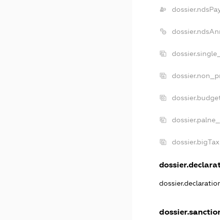
dossier.ndsPa
dossier.ndsAn
dossier.singl
dossier.non_p
dossier.budge
dossier.palne_
dossier.bigTa
dossier.declarat
dossier.declarati
dossier.sanctio