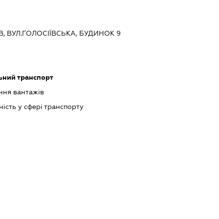
ЇВ, ВУЛ.ГОЛОСІЇВСЬКА, БУДИНОК 9
ьний транспорт
ння вантажів
ість у сфері транспорту