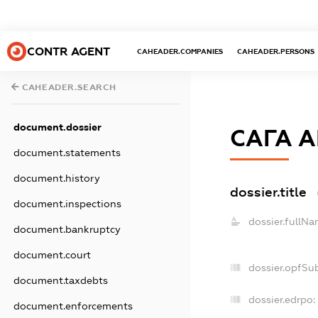
CONTR AGENT
CAHEADER.COMPANIES
CAHEADER.PERSONS
CAHEADER.SEARCH
document.dossier
САГА А
document.statements
document.history
dossier.title
document.inspections
dossier.fullNa
document.bankruptcy
document.court
dossier.opfSu
document.taxdebts
dossier.edrpo:
document.enforcements