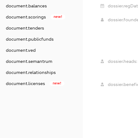
document.balances
dossier.regDat
document.scorings
new!
dossier.found
document.tenders
document.publicfunds
document.ved
document.semantrum
dossier.heads:
document.relationships
document.licenses
new!
dossier.benefic