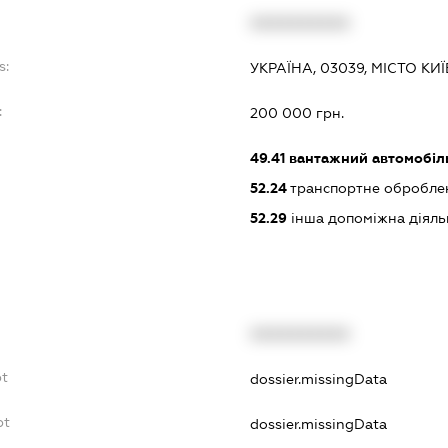
XXXXXXXXXX
s:
УКРАЇНА, 03039, МІСТО КИ
:
200 000 грн.
49.41
вантажний автомобіл
52.24
транспортне обробле
52.29
інша допоміжна діяльн
XXXXXXXXXX
bt
dossier.missingData
bt
dossier.missingData