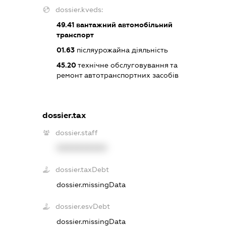
dossier.kveds:
49.41
вантажний автомобільний
транспорт
01.63
післяурожайна діяльність
45.20
технічне обслуговування та
ремонт автотранспортних засобів
dossier.tax
dossier.staff
XXXXXXXXXX
dossier.taxDebt
dossier.missingData
dossier.esvDebt
dossier.missingData