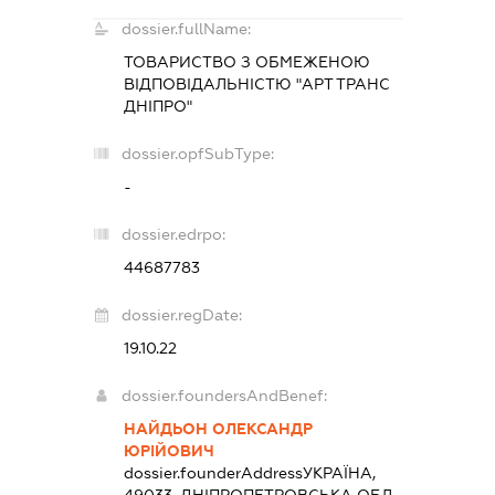
dossier.fullName:
ТОВАРИСТВО З ОБМЕЖЕНОЮ
ВІДПОВІДАЛЬНІСТЮ "АРТ ТРАНС
ДНІПРО"
dossier.opfSubType:
-
dossier.edrpo:
44687783
dossier.regDate:
19.10.22
dossier.foundersAndBenef:
НАЙДЬОН ОЛЕКСАНДР
ЮРІЙОВИЧ
dossier.founderAddress
УКРАЇНА,