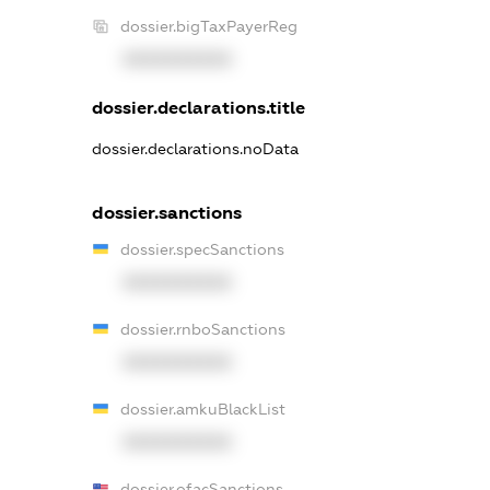
dossier.bigTaxPayerReg
XXXXXXXXXX
dossier.declarations.title
dossier.declarations.noData
dossier.sanctions
dossier.specSanctions
XXXXXXXXXX
dossier.rnboSanctions
XXXXXXXXXX
dossier.amkuBlackList
XXXXXXXXXX
dossier.ofacSanctions