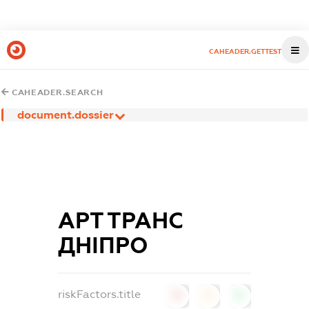
CAHEADER.GETTEST
CAHEADER.SEARCH
document.dossier
АРТ ТРАНС
ДНІПРО
riskFactors.title
0
0
0