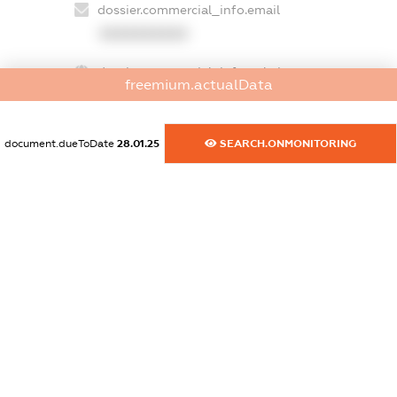
dossier.commercial_info.email
XXXXXXXXXX
dossier.commercial_info.website
freemium.actualData
XXXXXXXXXX
dossier.commercial_info.activity
document.dueToDate
28.01.25
SEARCH.ONMONITORING
XXXXXXXXXX
freemium.exampleText_1
freemium.exampleText_2
freemium.anonymousPerSearch2
FREEMIUM.DETAILS
FREEMIUM.REGISTER