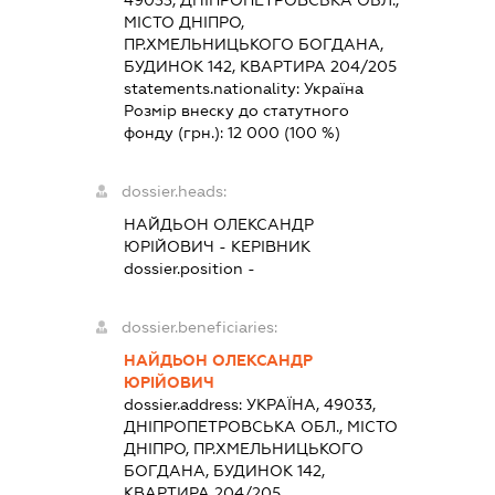
49033, ДНІПРОПЕТРОВСЬКА ОБЛ.,
МІСТО ДНІПРО,
ПР.ХМЕЛЬНИЦЬКОГО БОГДАНА,
БУДИНОК 142, КВАРТИРА 204/205
statements.nationality:
Україна
Розмір внеску до статутного
фонду (грн.):
12 000
(100 %)
dossier.heads:
НАЙДЬОН ОЛЕКСАНДР
ЮРІЙОВИЧ
-
КЕРІВНИК
dossier.position -
dossier.beneficiaries:
НАЙДЬОН ОЛЕКСАНДР
ЮРІЙОВИЧ
dossier.address:
УКРАЇНА, 49033,
ДНІПРОПЕТРОВСЬКА ОБЛ., МІСТО
ДНІПРО, ПР.ХМЕЛЬНИЦЬКОГО
БОГДАНА, БУДИНОК 142,
КВАРТИРА 204/205