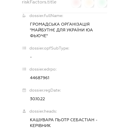
riskFactors.title
0
0
0
dossier.fullName:
ГРОМАДСЬКА ОРГАНІЗАЦІЯ
"МАЙБУТНЄ ДЛЯ УКРАЇНИ ЮА
ФЬЮЧЕ"
dossier.opfSubType:
-
dossier.edrpo:
44687961
dossier.regDate:
30.10.22
dossier.heads:
КАШУВАРА ПЬОТР СЕБАСТІАН
-
КЕРІВНИК