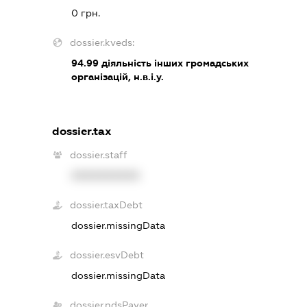
0 грн.
dossier.kveds:
94.99
діяльність інших громадських
організацій, н.в.і.у.
dossier.tax
dossier.staff
XXXXXXXXXX
dossier.taxDebt
dossier.missingData
dossier.esvDebt
dossier.missingData
dossier.ndsPayer