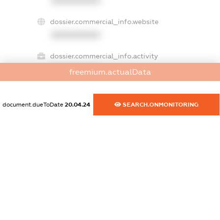
XXXXXXXXXX
dossier.commercial_info.website
XXXXXXXXXX
dossier.commercial_info.activity
XXXXXXXXXX
freemium.actualData
document.dueToDate
20.04.24
SEARCH.ONMONITORING
freemium.exampleText_1
freemium.exampleText_2
freemium.anonymousPerSearch2
FREEMIUM.DETAILS
FREEMIUM.REGISTER