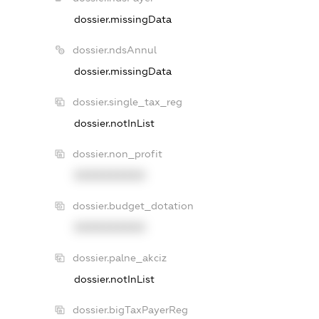
dossier.missingData
dossier.ndsAnnul
dossier.missingData
dossier.single_tax_reg
dossier.notInList
dossier.non_profit
XXXXXXXXXX
dossier.budget_dotation
XXXXXXXXXX
dossier.palne_akciz
dossier.notInList
dossier.bigTaxPayerReg