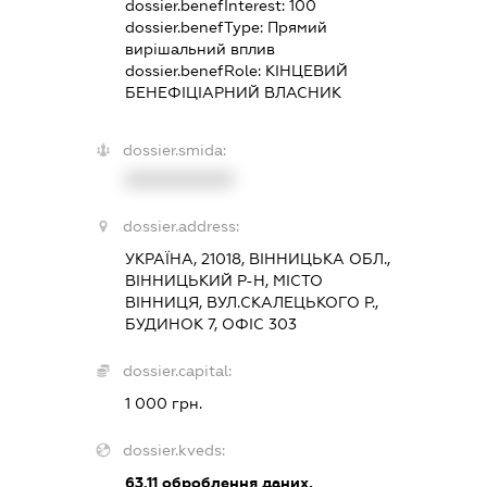
dossier.benefInterest:
100
dossier.benefType:
Прямий
вирішальний вплив
dossier.benefRole:
КІНЦЕВИЙ
БЕНЕФІЦІАРНИЙ ВЛАСНИК
dossier.smida:
XXXXXXXXXX
dossier.address:
УКРАЇНА, 21018, ВІННИЦЬКА ОБЛ.,
ВІННИЦЬКИЙ Р-Н, МІСТО
ВІННИЦЯ, ВУЛ.СКАЛЕЦЬКОГО Р.,
БУДИНОК 7, ОФІС 303
dossier.capital:
1 000 грн.
dossier.kveds:
63.11
оброблення даних,