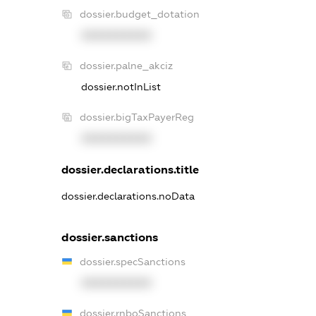
dossier.budget_dotation
XXXXXXXXXX
dossier.palne_akciz
dossier.notInList
dossier.bigTaxPayerReg
XXXXXXXXXX
dossier.declarations.title
dossier.declarations.noData
dossier.sanctions
dossier.specSanctions
XXXXXXXXXX
dossier.rnboSanctions