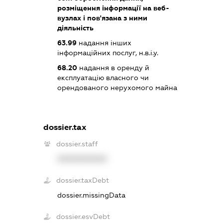
розміщення інформації на веб-
вузлах і пов'язана з ними
діяльність
63.99
надання інших
інформаційних послуг, н.в.і.у.
68.20
надання в оренду й
експлуатацію власного чи
орендованого нерухомого майна
dossier.tax
dossier.staff
XXXXXXXXXX
dossier.taxDebt
dossier.missingData
dossier.esvDebt