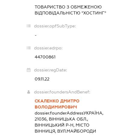
ТОВАРИСТВО З ОБМЕЖЕНОЮ
ВІДПОВІДАЛЬНІСТЮ "ХОСТИНГ"
dossier.opfSubType:
-
dossier.edrpo:
44700861
dossier.regDate:
09.11.22
dossier.foundersAndBenef:
СКАЛЕНКО ДМИТРО
ВОЛОДИМИРОВИЧ
dossier.founderAddress
УКРАЇНА,
21036, ВІННИЦЬКА ОБЛ.,
ВІННИЦЬКИЙ Р-Н, МІСТО
ВІННИЦЯ, ВУЛ.МАЙБОРОДИ