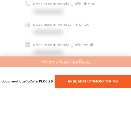
dossier.commercial_info.phone
XXXXXXXXXX
dossier.commercial_info.fax
XXXXXXXXXX
dossier.commercial_info.email
XXXXXXXXXX
freemium.actualData
dossier.commercial_info.website
XXXXXXXXXX
document.dueToDate
19.06.26
SEARCH.ONMONITORING
dossier.commercial_info.activity
XXXXXXXXXX
freemium.exampleText_1
freemium.exampleText_2
freemium.anonymousPerSearch2