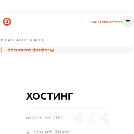
CAHEADER.GETTEST
CAHEADER.SEARCH
document.dossier
ХОСТИНГ
riskFactors.title
0
0
0
dossier.fullName: