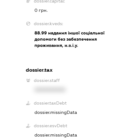
dossier.capital:
0 грн.
dossier.kveds:
88.99
надання іншої соціальної
допомоги без забезпечення
проживання, н.в.і.у.
dossier.tax
dossier.staff
XXXXXXXXXX
dossier.taxDebt
dossier.missingData
dossier.esvDebt
dossier.missingData