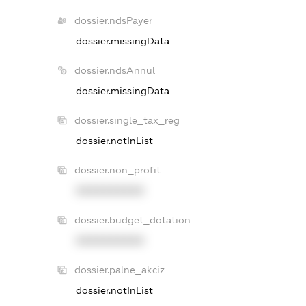
dossier.ndsPayer
dossier.missingData
dossier.ndsAnnul
dossier.missingData
dossier.single_tax_reg
dossier.notInList
dossier.non_profit
XXXXXXXXXX
dossier.budget_dotation
XXXXXXXXXX
dossier.palne_akciz
dossier.notInList