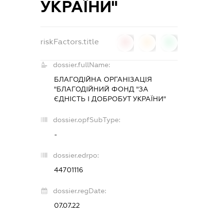
УКРАЇНИ"
riskFactors.title
0
0
0
dossier.fullName:
БЛАГОДІЙНА ОРГАНІЗАЦІЯ
"БЛАГОДІЙНИЙ ФОНД "ЗА
ЄДНІСТЬ І ДОБРОБУТ УКРАЇНИ"
dossier.opfSubType:
-
dossier.edrpo:
44701116
dossier.regDate:
07.07.22