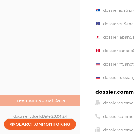
dossier.ausSan
dossier.euSanc
dossier.japanS
dossier.canada
dossier.rfSanc
dossier.russian
dossier.comme
freemium.actualData
dossier.commer
dossier.comme
document.dueToDate
20.04.24
SEARCH.ONMONITORING
dossier.commer