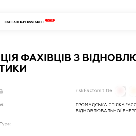
BETA
CAHEADER.PERSSEARCH
ЦІЯ ФАХІВЦІВ З ВІДНОВ
ЕТИКИ
riskFactors.title
0
0
me:
ГРОМАДСЬКА СПІЛКА "АСО
ВІДНОВЛЮВАЛЬНОЇ ЕНЕР
Type:
-