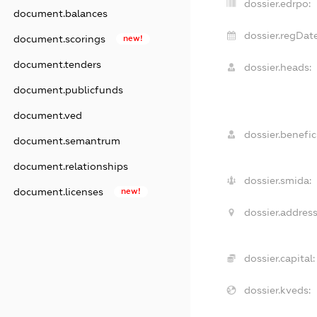
dossier.edrpo:
document.balances
dossier.regDate
document.scorings
new!
document.tenders
dossier.heads:
document.publicfunds
document.ved
dossier.benefici
document.semantrum
document.relationships
dossier.smida:
document.licenses
new!
dossier.address
dossier.capital:
dossier.kveds: