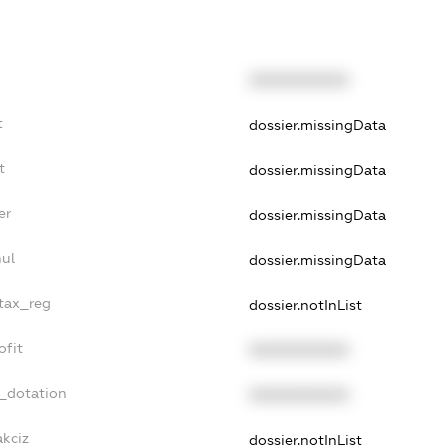
XXXXXXXXXX
t
dossier.missingData
t
dossier.missingData
er
dossier.missingData
nul
dossier.missingData
_tax_reg
dossier.notInList
ofit
XXXXXXXXXX
t_dotation
XXXXXXXXXX
akciz
dossier.notInList