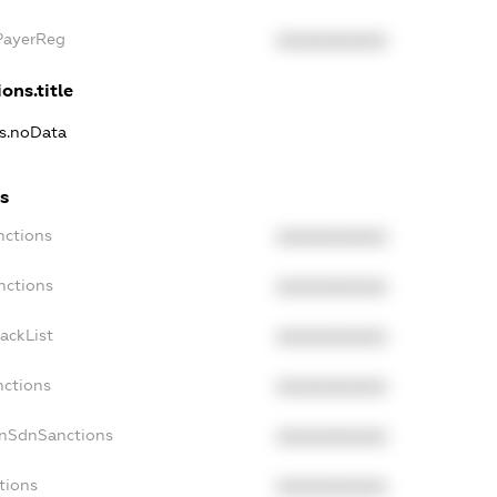
xPayerReg
XXXXXXXXXX
ons.title
ns.noData
ns
nctions
XXXXXXXXXX
nctions
XXXXXXXXXX
ackList
XXXXXXXXXX
nctions
XXXXXXXXXX
onSdnSanctions
XXXXXXXXXX
tions
XXXXXXXXXX