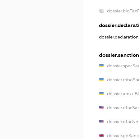
dossier.bigTa
dossier.declarati
dossier.declaratio
dossier.sanctio
dossier.specSa
dossier.rnboSa
dossier.amkuBl
dossier.ofacSa
dossier.ofacN
dossier.gbSanc