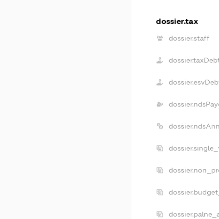
dossier.tax
dossier.staff
dossier.taxDeb
dossier.esvDeb
dossier.ndsPay
dossier.ndsAn
dossier.single
dossier.non_pr
dossier.budge
dossier.palne_