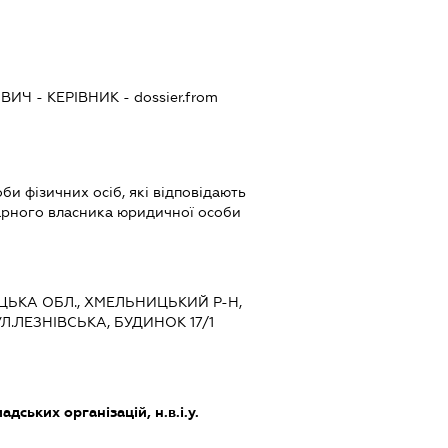
ОВИЧ
-
КЕРІВНИК
- dossier.from
би фізичних осіб, які відповідають
іарного власника юридичної особи
ИЦЬКА ОБЛ., ХМЕЛЬНИЦЬКИЙ Р-Н,
.ЛЕЗНІВСЬКА, БУДИНОК 17/1
дських організацій, н.в.і.у.