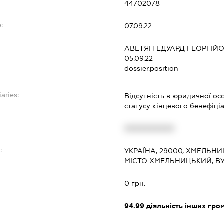
44702078
:
07.09.22
АВЕТЯН ЕДУАРД ГЕОРГІЙ
05.09.22
dossier.position -
aries:
Відсутність в юридичної осо
статусу кінцевого бенефіц
XXXXXXXXXX
:
УКРАЇНА, 29000, ХМЕЛЬН
МІСТО ХМЕЛЬНИЦЬКИЙ, ВУЛ
0 грн.
94.99
діяльність інших грома