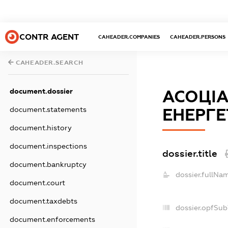
CONTR AGENT
CAHEADER.COMPANIES
CAHEADER.PERSONS
CAHEADER.SEARCH
document.dossier
АСОЦІА
document.statements
ЕНЕРГ
document.history
document.inspections
dossier.title
document.bankruptcy
dossier.fullNa
document.court
document.taxdebts
dossier.opfSub
document.enforcements