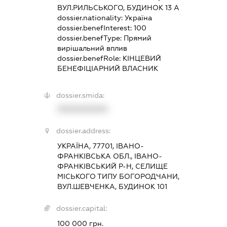
ВУЛ.РИЛЬСЬКОГО, БУДИНОК 13 А
dossier.nationality:
Україна
dossier.benefInterest:
100
dossier.benefType:
Прямий
вирішальний вплив
dossier.benefRole:
КІНЦЕВИЙ
БЕНЕФІЦІАРНИЙ ВЛАСНИК
dossier.smida:
XXXXXXXXXX
dossier.address:
УКРАЇНА, 77701, ІВАНО-
ФРАНКІВСЬКА ОБЛ., ІВАНО-
ФРАНКІВСЬКИЙ Р-Н, СЕЛИЩЕ
МІСЬКОГО ТИПУ БОГОРОДЧАНИ,
ВУЛ.ШЕВЧЕНКА, БУДИНОК 101
dossier.capital:
100 000 грн.