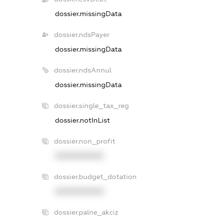
dossier.missingData
dossier.ndsPayer
dossier.missingData
dossier.ndsAnnul
dossier.missingData
dossier.single_tax_reg
dossier.notInList
dossier.non_profit
XXXXXXXXXX
dossier.budget_dotation
XXXXXXXXXX
dossier.palne_akciz