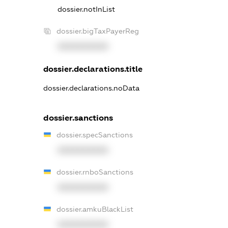
dossier.notInList
dossier.bigTaxPayerReg
XXXXXXXXXX
dossier.declarations.title
dossier.declarations.noData
dossier.sanctions
dossier.specSanctions
XXXXXXXXXX
dossier.rnboSanctions
XXXXXXXXXX
dossier.amkuBlackList
XXXXXXXXXX