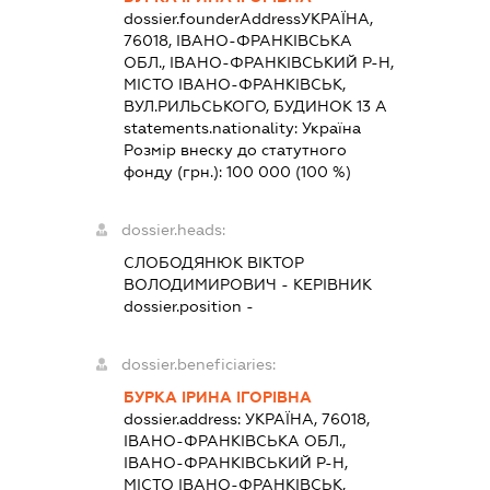
dossier.founderAddress
УКРАЇНА,
76018, ІВАНО-ФРАНКІВСЬКА
ОБЛ., ІВАНО-ФРАНКІВСЬКИЙ Р-Н,
МІСТО ІВАНО-ФРАНКІВСЬК,
ВУЛ.РИЛЬСЬКОГО, БУДИНОК 13 А
statements.nationality:
Україна
Розмір внеску до статутного
фонду (грн.):
100 000
(100 %)
dossier.heads:
СЛОБОДЯНЮК ВІКТОР
ВОЛОДИМИРОВИЧ
-
КЕРІВНИК
dossier.position -
dossier.beneficiaries:
БУРКА ІРИНА ІГОРІВНА
dossier.address:
УКРАЇНА, 76018,
ІВАНО-ФРАНКІВСЬКА ОБЛ.,
ІВАНО-ФРАНКІВСЬКИЙ Р-Н,
МІСТО ІВАНО-ФРАНКІВСЬК,