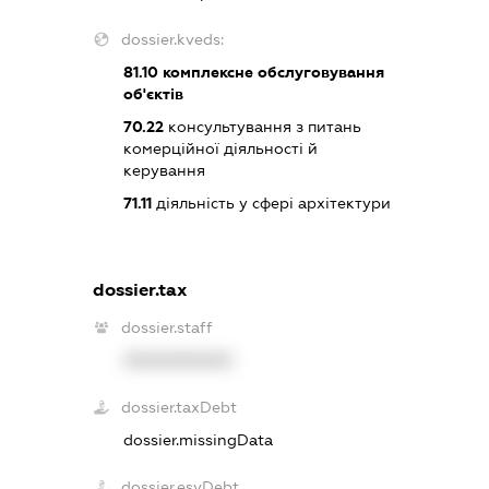
dossier.kveds:
81.10
комплексне обслуговування
об'єктів
70.22
консультування з питань
комерційної діяльності й
керування
71.11
діяльність у сфері архітектури
dossier.tax
dossier.staff
XXXXXXXXXX
dossier.taxDebt
dossier.missingData
dossier.esvDebt