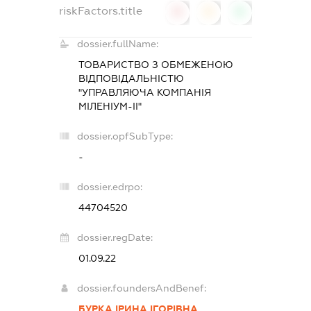
riskFactors.title
0
0
0
dossier.fullName:
ТОВАРИСТВО З ОБМЕЖЕНОЮ
ВІДПОВІДАЛЬНІСТЮ
"УПРАВЛЯЮЧА КОМПАНІЯ
МІЛЕНІУМ-ІІ"
dossier.opfSubType:
-
dossier.edrpo:
44704520
dossier.regDate:
01.09.22
dossier.foundersAndBenef:
БУРКА ІРИНА ІГОРІВНА