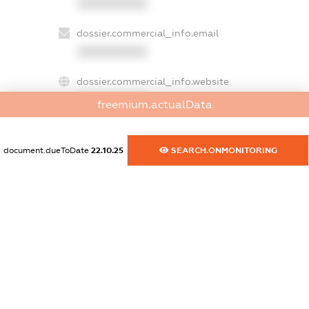
XXXXXXXXXX
dossier.commercial_info.email
XXXXXXXXXX
dossier.commercial_info.website
XXXXXXXXXX
freemium.actualData
dossier.commercial_info.activity
XXXXXXXXXX
document.dueToDate
22.10.25
SEARCH.ONMONITORING
freemium.exampleText_1
freemium.exampleText_2
freemium.anonymousPerSearch2
FREEMIUM.DETAILS
FREEMIUM.REGISTER