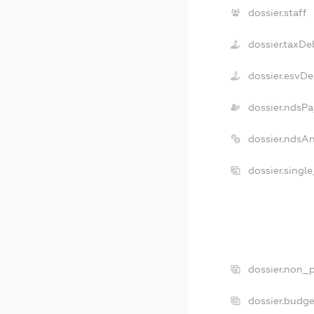
dossier.staff
dossier.taxDe
dossier.esvDe
dossier.ndsPa
dossier.ndsA
dossier.singl
dossier.non_p
dossier.budg