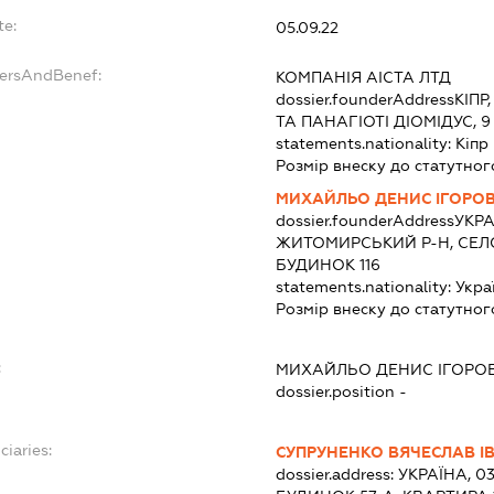
te:
05.09.22
dersAndBenef:
КОМПАНІЯ АІСТА ЛТД
dossier.founderAddress
КІПР
ТА ПАНАГІОТІ ДІОМІДУС, 9
statements.nationality:
Кіпр
Розмір внеску до статутног
МИХАЙЛЬО ДЕНИС ІГОРО
dossier.founderAddress
УКРА
ЖИТОМИРСЬКИЙ Р-Н, СЕЛО
БУДИНОК 116
statements.nationality:
Укра
Розмір внеску до статутног
:
МИХАЙЛЬО ДЕНИС ІГОРО
dossier.position -
ciaries:
СУПРУНЕНКО ВЯЧЕСЛАВ 
dossier.address:
УКРАЇНА, 03