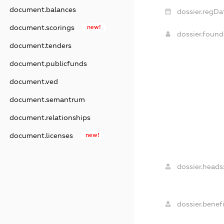
document.balances
dossier.regDa
document.scorings
new!
dossier.foun
document.tenders
document.publicfunds
document.ved
document.semantrum
document.relationships
document.licenses
new!
dossier.heads
dossier.benefi