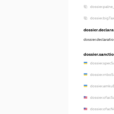
dossier.palne
dossier.bigT
dossier.declara
dossier.declarati
dossier.sancti
dossier.specS
dossier.rnboS
dossier.amkuB
dossier.ofacS
dossier.ofac