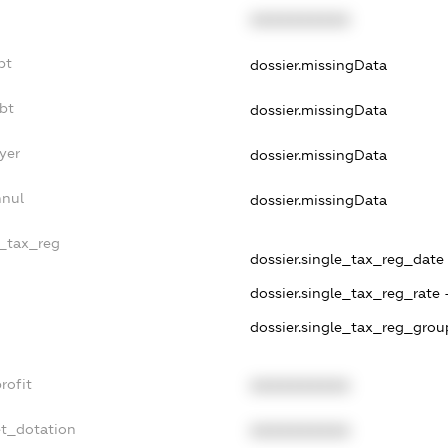
XXXXXXXXXX
bt
dossier.missingData
bt
dossier.missingData
yer
dossier.missingData
nnul
dossier.missingData
e_tax_reg
dossier.single_tax_reg_date 
dossier.single_tax_reg_rate 
dossier.single_tax_reg_grou
rofit
XXXXXXXXXX
et_dotation
XXXXXXXXXX