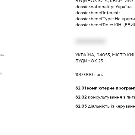
БУДИНОК 57-А, КВАРТИРА 
dossier.nationality:
Україна
dossier.benefInterest:
-
dossier.benefType:
Не прями
dossier.benefRole:
КІНЦЕВИ
:
XXXXXXXXXX
ss:
УКРАЇНА, 04053, МІСТО КИЇ
БУДИНОК 25
l:
100 000 грн.
:
62.01
комп'ютерне програм
62.02
консультування з пит
62.03
діяльність із керува