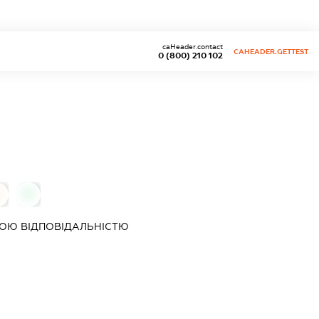
caHeader.contact
CAHEADER.GETTEST
0 (800) 210 102
0
0
ОЮ ВІДПОВІДАЛЬНІСТЮ