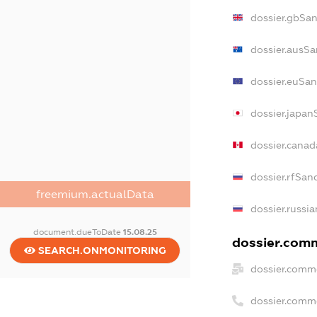
dossier.gbSa
dossier.ausSa
dossier.euSan
dossier.japan
dossier.cana
dossier.rfSan
freemium.actualData
dossier.russi
document.dueToDate
15.08.25
dossier.comm
SEARCH.ONMONITORING
dossier.comm
dossier.comm