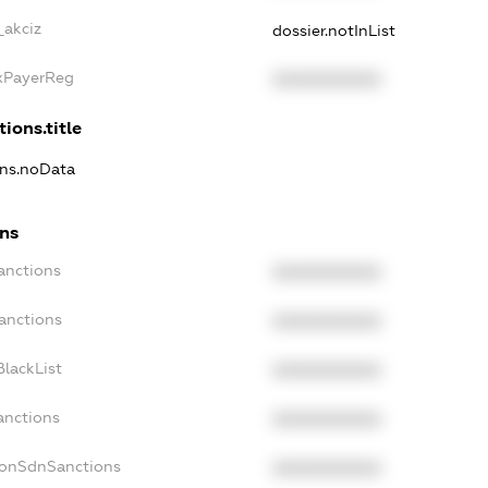
_akciz
dossier.notInList
axPayerReg
XXXXXXXXXX
tions.title
ons.noData
ons
anctions
XXXXXXXXXX
anctions
XXXXXXXXXX
lackList
XXXXXXXXXX
anctions
XXXXXXXXXX
NonSdnSanctions
XXXXXXXXXX