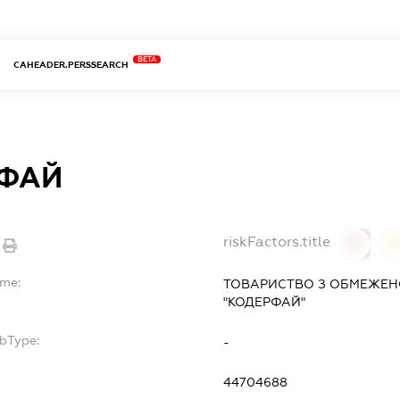
BETA
CAHEADER.PERSSEARCH
ФАЙ
riskFactors.title
0
ame:
ТОВАРИСТВО З ОБМЕЖЕН
"КОДЕРФАЙ"
ubType:
-
:
44704688