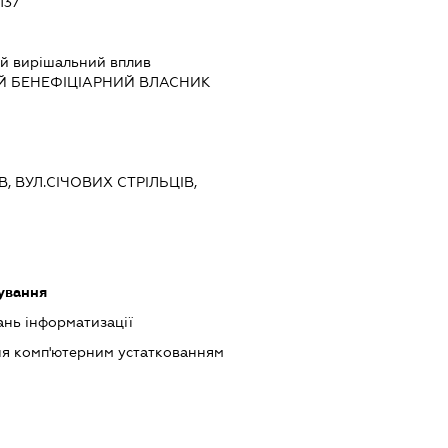
137
й вирішальний вплив
Й БЕНЕФІЦІАРНИЙ ВЛАСНИК
В, ВУЛ.СІЧОВИХ СТРІЛЬЦІВ,
ування
ань інформатизації
ння комп'ютерним устаткованням