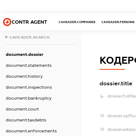
CONTR AGENT
CAHEADER.COMPANIES
CAHEADER.PERSONS
CAHEADER.SEARCH
document.dossier
КОДЕР
document.statements
document.history
dossier.title
document.inspections
dossier.fullN
document.bankruptcy
document.court
dossier.opfS
document.taxdebts
dossier.edrpo
document.enforcements