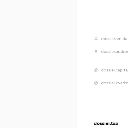
dossier.smida
dossier.addre
dossier.capita
dossier.kveds
dossier.tax