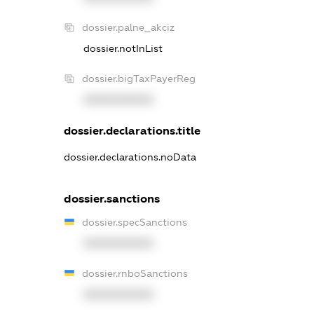
dossier.palne_akciz
dossier.notInList
dossier.bigTaxPayerReg
XXXXXXXXXX
dossier.declarations.title
dossier.declarations.noData
dossier.sanctions
dossier.specSanctions
XXXXXXXXXX
dossier.rnboSanctions
XXXXXXXXXX