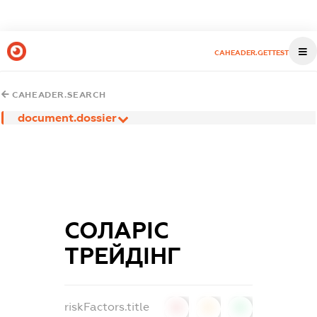
CAHEADER.GETTEST
CAHEADER.SEARCH
document.dossier
СОЛАРІС
ТРЕЙДІНГ
riskFactors.title
0
0
0