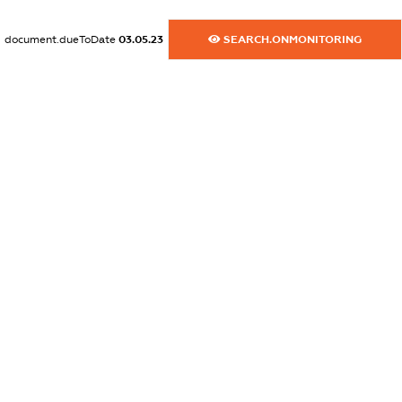
dossier.commercial_info.fax
document.dueToDate
03.05.23
SEARCH.ONMONITORING
XXXXXXXXXX
dossier.commercial_info.email
XXXXXXXXXX
dossier.commercial_info.website
XXXXXXXXXX
dossier.commercial_info.activity
XXXXXXXXXX
freemium.exampleText_1
freemium.exampleText_2
freemium.anonymousPerSearch2
FREEMIUM.DETAILS