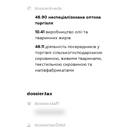
dossier.kveds:
46.90
неспеціалізована оптова
торгівля
10.41
виробництво олії та
тваринних жирів
46.11
діяльність посередників у
торгівлі сільськогосподарською
сировиною, живими тваринами,
текстильною сировиною та
напівфабрикатами
dossier.tax
dossier.staff
XXXXXXXXXX
dossier.taxDebt