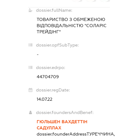
dossier.fullName:
ТОВАРИСТВО З ОБМЕЖЕНОЮ
ВІДПОВІДАЛЬНІСТЮ "СОЛАРІС
ТРЕЙДІНГ"
dossier.opfSubType:
-
dossier.edrpo:
44704709
dossier.regDate:
14.07.22
dossier.foundersAndBenef:
ГЮЛЬШЕН ВАХДЕТТІН
САДУЛЛАХ
dossier.founderAddress
ТУРЕЧЧИНА,