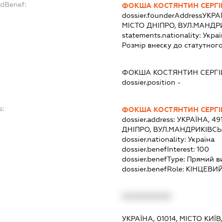
ndBenef:
ФОКША КОСТЯНТИН СЕРГ
dossier.founderAddress
УКРА
МІСТО ДНІПРО, ВУЛ.МАНДР
statements.nationality:
Украї
Розмір внеску до статутного
ФОКША КОСТЯНТИН СЕРГ
dossier.position -
s:
ФОКША КОСТЯНТИН СЕРГ
dossier.address:
УКРАЇНА, 4
ДНІПРО, ВУЛ.МАНДРИКІВСЬ
dossier.nationality:
Україна
dossier.benefInterest:
100
dossier.benefType:
Прямий в
dossier.benefRole:
КІНЦЕВИ
XXXXXXXXXX
УКРАЇНА, 01014, МІСТО К