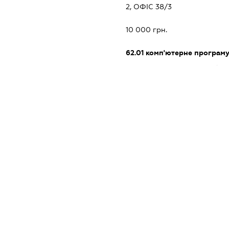
2, ОФІС 38/3
10 000 грн.
62.01
комп'ютерне програм
33.12
ремонт і технічне обсл
промислового призначення
33.20
установлення та монт
XXXXXXXXXX
dossier.missingData
dossier.missingData
dossier.missingData