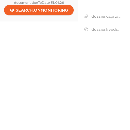
document.dueToDate
31.01.26
SEARCH.ONMONITORING
dossier.capital:
dossier.kveds:
dossier.tax
dossier.staff
dossier.taxDebt
dossier.esvDebt
dossier.ndsPayer