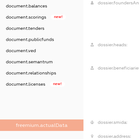
dossier.foundersA
document.balances
document.scorings
new!
document.tenders
document.publicfunds
dossier.heads:
document.ved
document.semantrum
dossier.beneficiarie
document.relationships
document.licenses
new!
dossier.smida:
freemium.actualData
dossier.address: