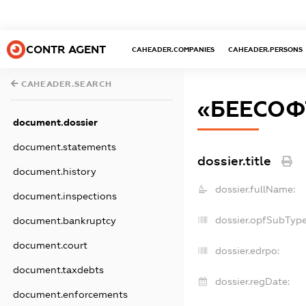
CONTR AGENT
CAHEADER.COMPANIES
CAHEADER.PERSONS
CAHEADER.SEARCH
«БЕЕСОФ
document.dossier
document.statements
dossier.title
document.history
dossier.fullName:
document.inspections
dossier.opfSubType
document.bankruptcy
document.court
dossier.edrpo:
document.taxdebts
dossier.regDate:
document.enforcements