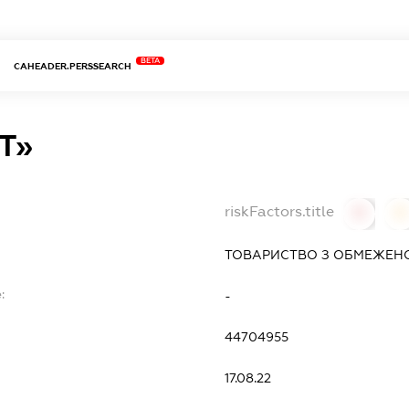
BETA
CAHEADER.PERSSEARCH
Т»
riskFactors.title
0
0
ТОВАРИСТВО З ОБМЕЖЕНО
:
-
44704955
17.08.22