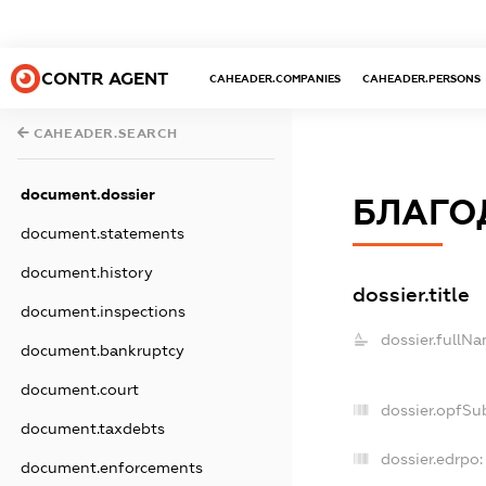
CONTR AGENT
CAHEADER.COMPANIES
CAHEADER.PERSONS
CAHEADER.SEARCH
document.dossier
БЛАГОД
document.statements
document.history
dossier.title
document.inspections
dossier.fullNa
document.bankruptcy
document.court
dossier.opfSu
document.taxdebts
dossier.edrpo:
document.enforcements