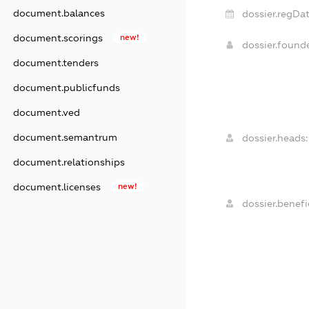
document.balances
dossier.regDat
document.scorings
new!
dossier.found
document.tenders
document.publicfunds
document.ved
document.semantrum
dossier.heads:
document.relationships
document.licenses
new!
dossier.benefic