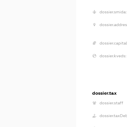
dossier.smida:
dossier.addres
dossier.capital
dossier.kveds:
dossier.tax
dossier.staff
dossier.taxDe