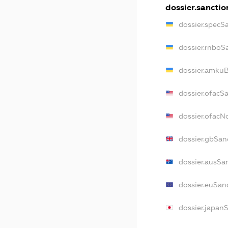
dossier.sanctio
dossier.specS
dossier.rnboS
dossier.amkuB
dossier.ofacS
dossier.ofac
dossier.gbSan
dossier.ausSa
dossier.euSan
dossier.japan