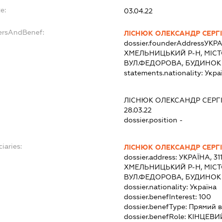
e:
03.04.22
ersAndBenef:
ЛІСНЮК ОЛЕКСАНДР СЕРГ
dossier.founderAddress
УКРА
ХМЕЛЬНИЦЬКИЙ Р-Н, МІС
ВУЛ.ФЕДОРОВА, БУДИНОК 
statements.nationality:
Укра
ЛІСНЮК ОЛЕКСАНДР СЕРГ
28.03.22
dossier.position -
iaries:
ЛІСНЮК ОЛЕКСАНДР СЕРГ
dossier.address:
УКРАЇНА, 3
ХМЕЛЬНИЦЬКИЙ Р-Н, МІС
ВУЛ.ФЕДОРОВА, БУДИНОК 
dossier.nationality:
Україна
dossier.benefInterest:
100
dossier.benefType:
Прямий в
dossier.benefRole:
КІНЦЕВИ