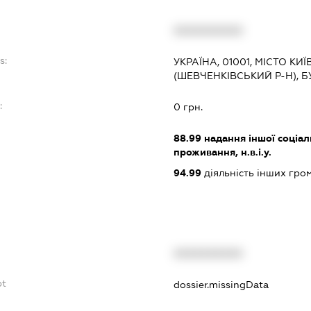
XXXXXXXXXX
s:
УКРАЇНА, 01001, МІСТО КИЇ
(ШЕВЧЕНКІВСЬКИЙ Р-Н), БУ
:
0 грн.
88.99
надання іншої соціал
проживання, н.в.і.у.
94.99
діяльність інших грома
XXXXXXXXXX
bt
dossier.missingData