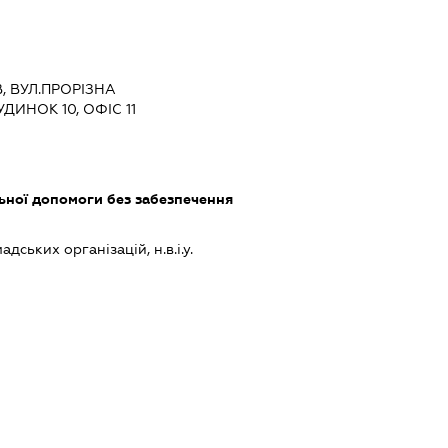
В, ВУЛ.ПРОРІЗНА
ДИНОК 10, ОФІС 11
ьної допомоги без забезпечення
дських організацій, н.в.і.у.