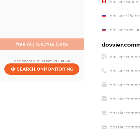
dossier.canad
dossier.rfSanc
dossier.russia
dossier.comme
freemium.actualData
dossier.comme
document.dueToDate
20.04.24
SEARCH.ONMONITORING
dossier.comme
dossier.comme
dossier.comme
dossier.comme
dossier.commer