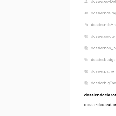
dossier.esvDe
dossier.ndsPa
dossier.ndsAn
dossier.singl
dossier.non_p
dossier.budge
dossier.palne
dossier.bigTa
dossier.declarat
dossier.declarati