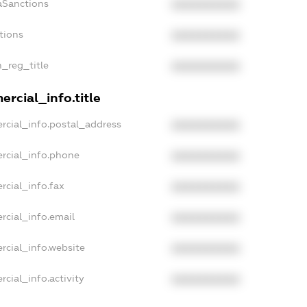
aSanctions
XXXXXXXXXX
tions
XXXXXXXXXX
n_reg_title
XXXXXXXXXX
rcial_info.title
rcial_info.postal_address
XXXXXXXXXX
rcial_info.phone
XXXXXXXXXX
rcial_info.fax
XXXXXXXXXX
rcial_info.email
XXXXXXXXXX
rcial_info.website
XXXXXXXXXX
cial_info.activity
XXXXXXXXXX