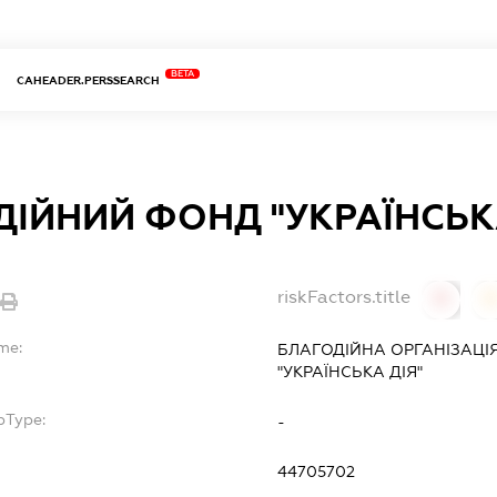
BETA
CAHEADER.PERSSEARCH
ІЙНИЙ ФОНД "УКРАЇНСЬК
riskFactors.title
0
me:
БЛАГОДІЙНА ОРГАНІЗАЦІ
"УКРАЇНСЬКА ДІЯ"
bType:
-
44705702