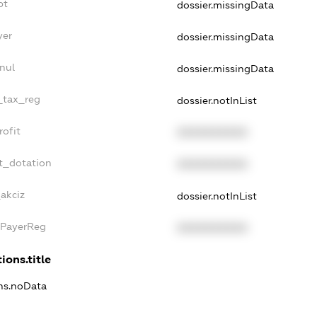
bt
dossier.missingData
yer
dossier.missingData
nul
dossier.missingData
e_tax_reg
dossier.notInList
rofit
XXXXXXXXXX
t_dotation
XXXXXXXXXX
_akciz
dossier.notInList
xPayerReg
XXXXXXXXXX
ions.title
ons.noData