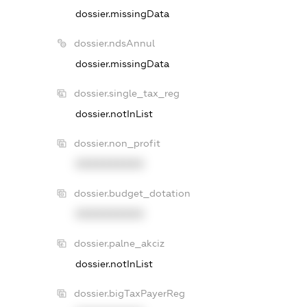
dossier.missingData
dossier.ndsAnnul
dossier.missingData
dossier.single_tax_reg
dossier.notInList
dossier.non_profit
XXXXXXXXXX
dossier.budget_dotation
XXXXXXXXXX
dossier.palne_akciz
dossier.notInList
dossier.bigTaxPayerReg