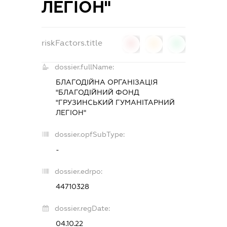
ЛЕГІОН"
riskFactors.title
0
0
0
dossier.fullName:
БЛАГОДІЙНА ОРГАНІЗАЦІЯ
"БЛАГОДІЙНИЙ ФОНД
"ГРУЗИНСЬКИЙ ГУМАНІТАРНИЙ
ЛЕГІОН"
dossier.opfSubType:
-
dossier.edrpo:
44710328
dossier.regDate:
04.10.22