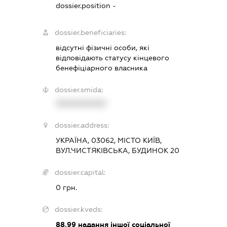
dossier.position -
dossier.beneficiaries:
відсутні фізичні особи, які
відповідають статусу кінцевого
бенефіціарного власника
dossier.smida:
XXXXXXXXXX
dossier.address:
УКРАЇНА, 03062, МІСТО КИЇВ,
ВУЛ.ЧИСТЯКІВСЬКА, БУДИНОК 20
dossier.capital:
0 грн.
dossier.kveds:
88.99
надання іншої соціальної