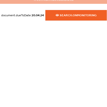
dossier.commercial_info.website
XXXXXXXXXX
document.dueToDate
20.04.24
SEARCH.ONMONITORING
dossier.commercial_info.activity
XXXXXXXXXX
freemium.exampleText_1
freemium.exampleText_2
freemium.anonymousPerSearch2
FREEMIUM.DETAILS
FREEMIUM.REGISTER