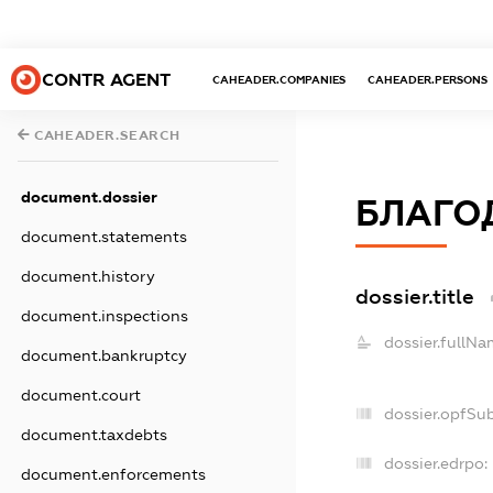
CONTR AGENT
CAHEADER.COMPANIES
CAHEADER.PERSONS
CAHEADER.SEARCH
document.dossier
БЛАГО
document.statements
document.history
dossier.title
document.inspections
dossier.fullNa
document.bankruptcy
document.court
dossier.opfSu
document.taxdebts
dossier.edrpo:
document.enforcements