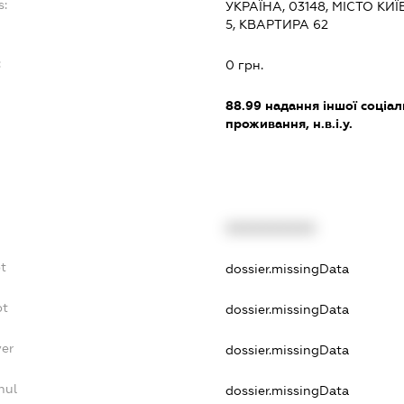
s:
УКРАЇНА, 03148, МІСТО КИ
5, КВАРТИРА 62
:
0 грн.
88.99
надання іншої соціал
проживання, н.в.і.у.
XXXXXXXXXX
t
dossier.missingData
bt
dossier.missingData
yer
dossier.missingData
nul
dossier.missingData