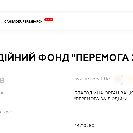
BETA
CAHEADER.PERSSEARCH
ДІЙНИЙ ФОНД "ПЕРЕМОГА
riskFactors.title
0
0
me:
БЛАГОДІЙНА ОРГАНІЗАЦІ
"ПЕРЕМОГА ЗА ЛЮДЬМИ"
bType:
-
44710780