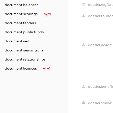
dossier.regDat
document.balances
document.scorings
new!
dossier.found
document.tenders
document.publicfunds
document.ved
dossier.heads:
document.semantrum
document.relationships
document.licenses
new!
dossier.benefic
dossier.smida: