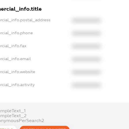
rcial_info.title
rcial_info.postal_address
XXXXXXXXXX
rcial_info.phone
XXXXXXXXXX
rcial_info.fax
XXXXXXXXXX
rcial_info.email
XXXXXXXXXX
rcial_info.website
XXXXXXXXXX
cial_info.activity
XXXXXXXXXX
ampleText_1
ampleText_2
onymousPerSearch2