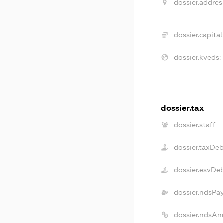
dossier.addres
dossier.capital
dossier.kveds:
dossier.tax
dossier.staff
dossier.taxDeb
dossier.esvDe
dossier.ndsPa
dossier.ndsAn