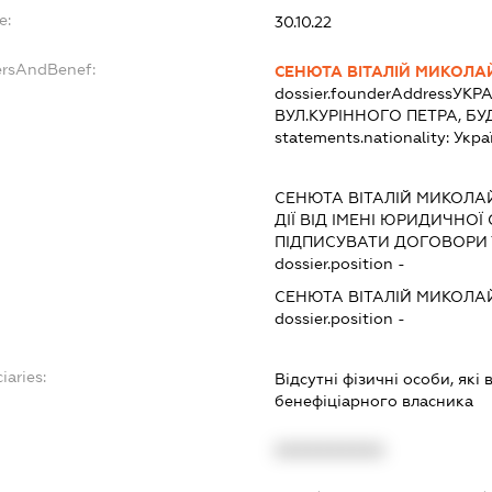
e:
30.10.22
ersAndBenef:
СЕНЮТА ВІТАЛІЙ МИКОЛ
dossier.founderAddress
УКРА
ВУЛ.КУРІННОГО ПЕТРА, БУ
statements.nationality:
Укра
СЕНЮТА ВІТАЛІЙ МИКОЛ
ДІЇ ВІД ІМЕНІ ЮРИДИЧНОЇ
ПІДПИСУВАТИ ДОГОВОРИ 
dossier.position -
СЕНЮТА ВІТАЛІЙ МИКОЛ
dossier.position -
iaries:
Відсутні фізичні особи, які
бенефіціарного власника
XXXXXXXXXX