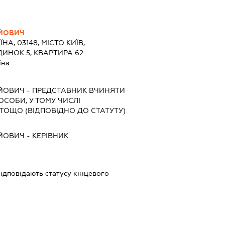
АЙОВИЧ
ЇНА, 03148, МІСТО КИЇВ,
ДИНОК 5, КВАРТИРА 62
їна
АЙОВИЧ
-
ПРЕДСТАВНИК
ВЧИНЯТИ
 ОСОБИ, У ТОМУ ЧИСЛІ
ТОЩО (ВІДПОВІДНО ДО СТАТУТУ)
АЙОВИЧ
-
КЕРІВНИК
 відповідають статусу кінцевого