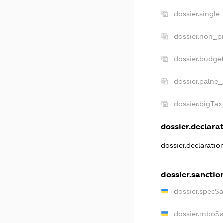
dossier.single
dossier.non_pr
dossier.budge
dossier.palne_
dossier.bigTa
dossier.declarat
dossier.declarati
dossier.sanctio
dossier.specS
dossier.rnboS