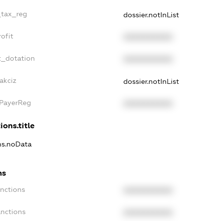
_tax_reg
dossier.notInList
ofit
XXXXXXXXXX
t_dotation
XXXXXXXXXX
akciz
dossier.notInList
xPayerReg
XXXXXXXXXX
ions.title
ons.noData
ns
anctions
XXXXXXXXXX
anctions
XXXXXXXXXX