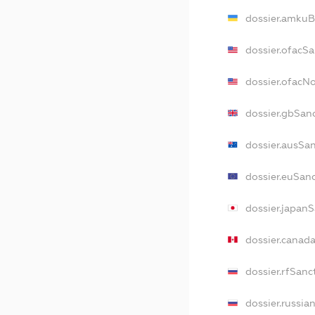
dossier.amkuB
dossier.ofacS
dossier.ofacN
dossier.gbSan
dossier.ausSa
dossier.euSan
dossier.japan
dossier.canad
dossier.rfSanc
dossier.russia