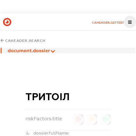
CAHEADER.GETTEST
CAHEADER.SEARCH
document.dossier
ТРИТОІЛ
riskFactors.title
0
0
0
dossier.fullName: