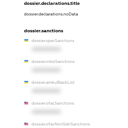
dossier.declarations.title
dossier.declarations.noData
dossier.sanctions
dossier.specSanctions
XXXXXXXXXX
dossier.rnboSanctions
XXXXXXXXXX
dossier.amkuBlackList
XXXXXXXXXX
dossier.ofacSanctions
XXXXXXXXXX
dossier.ofacNonSdnSanctions