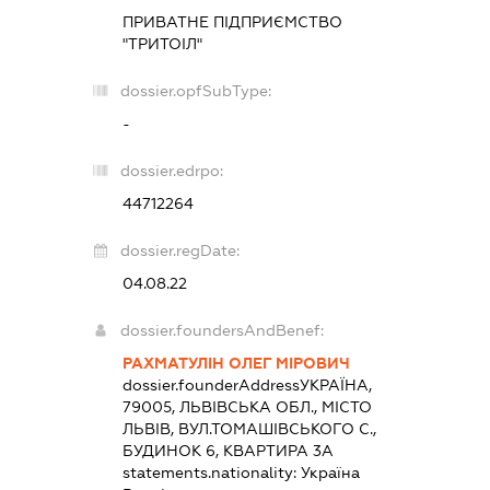
ПРИВАТНЕ ПІДПРИЄМСТВО
"ТРИТОІЛ"
dossier.opfSubType:
-
dossier.edrpo:
44712264
dossier.regDate:
04.08.22
dossier.foundersAndBenef:
РАХМАТУЛІН ОЛЕГ МІРОВИЧ
dossier.founderAddress
УКРАЇНА,
79005, ЛЬВІВСЬКА ОБЛ., МІСТО
ЛЬВІВ, ВУЛ.ТОМАШІВСЬКОГО С.,
БУДИНОК 6, КВАРТИРА 3А
statements.nationality:
Україна