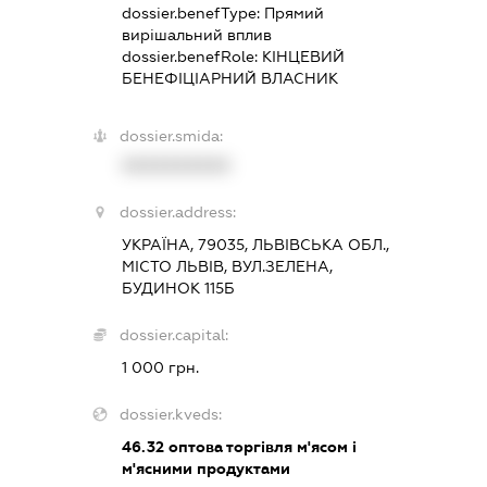
dossier.benefType:
Прямий
вирішальний вплив
dossier.benefRole:
КІНЦЕВИЙ
БЕНЕФІЦІАРНИЙ ВЛАСНИК
dossier.smida:
XXXXXXXXXX
dossier.address:
УКРАЇНА, 79035, ЛЬВІВСЬКА ОБЛ.,
МІСТО ЛЬВІВ, ВУЛ.ЗЕЛЕНА,
БУДИНОК 115Б
dossier.capital:
1 000 грн.
dossier.kveds:
46.32
оптова торгівля м'ясом і
м'ясними продуктами