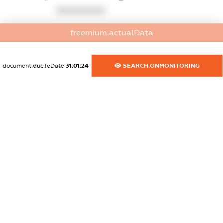
XXXXXXXXXX
dossier.commercial_info.activity
freemium.actualData
XXXXXXXXXX
document.dueToDate
31.01.24
SEARCH.ONMONITORING
freemium.exampleText_1
freemium.exampleText_2
freemium.anonymousPerSearch2
FREEMIUM.DETAILS
FREEMIUM.REGISTER