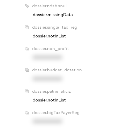
dossier.ndsAnnul
dossier.missingData
dossier.single_tax_reg
dossier.notInList
dossier.non_profit
XXXXXXXXXX
dossier.budget_dotation
XXXXXXXXXX
dossier.palne_akciz
dossier.notInList
dossier.bigTaxPayerReg
XXXXXXXXXX