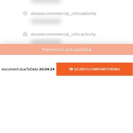
XXXXXXXXXX
dossier.commercial_info.website
XXXXXXXXXX
dossier.commercial_info.activity
XXXXXXXXXX
freemium.actualData
freemium.exampleText_1
document.dueToDate
20.04.24
SEARCH.ONMONITORING
freemium.exampleText_2
freemium.anonymousPerSearch2
FREEMIUM.DETAILS
FREEMIUM.REGISTER