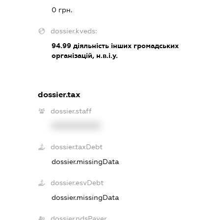
0 грн.
dossier.kveds:
94.99
діяльність інших громадських
організацій, н.в.і.у.
dossier.tax
dossier.staff
XXXXXXXXXX
dossier.taxDebt
dossier.missingData
dossier.esvDebt
dossier.missingData
dossier.ndsPayer