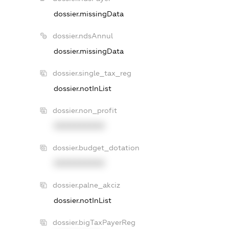
dossier.missingData
dossier.ndsAnnul
dossier.missingData
dossier.single_tax_reg
dossier.notInList
dossier.non_profit
XXXXXXXXXX
dossier.budget_dotation
XXXXXXXXXX
dossier.palne_akciz
dossier.notInList
dossier.bigTaxPayerReg