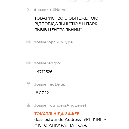
dossier.fullName:
ТОВАРИСТВО З ОБМЕЖЕНОЮ
ВІДПОВІДАЛЬНІСТЮ "ІН ПАРК
ЛЬВІВ ЦЕНТРАЛЬНИЙ"
dossier.opfSubType:
-
dossier.edrpo:
44712526
dossier.regDate:
18.07.22
dossier.foundersAndBenef:
ТОКАТЛІ НІДА ЗАФЕР
dossier.founderAddress
ТУРЕЧЧИНА,
МІСТО АНКАРА, ЧАНКАЯ,