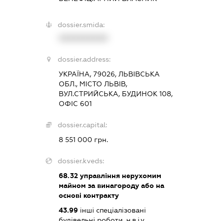
dossier.smida:
XXXXXXXXXX
dossier.address:
УКРАЇНА, 79026, ЛЬВІВСЬКА
ОБЛ., МІСТО ЛЬВІВ,
ВУЛ.СТРИЙСЬКА, БУДИНОК 108,
ОФІС 601
dossier.capital:
8 551 000 грн.
dossier.kveds:
68.32
управління нерухомим
майном за винагороду або на
основі контракту
43.99
інші спеціалізовані
будівельні роботи, н.в.і.у.