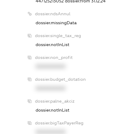
447125213052
dossier.from 31.12.24
dossier.ndsAnnul
dossier.missingData
dossier.single_tax_reg
dossier.notInList
dossier.non_profit
XXXXXXXXXX
dossier.budget_dotation
XXXXXXXXXX
dossier.palne_akciz
dossier.notInList
dossier.bigTaxPayerReg
XXXXXXXXXX