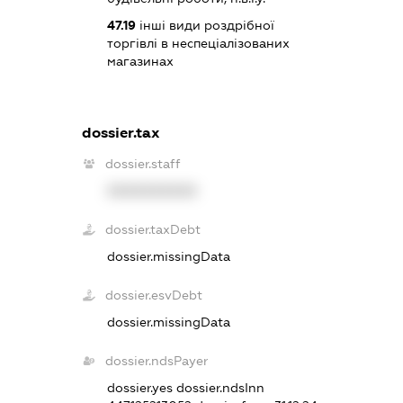
47.19
інші види роздрібної
торгівлі в неспеціалізованих
магазинах
dossier.tax
dossier.staff
XXXXXXXXXX
dossier.taxDebt
dossier.missingData
dossier.esvDebt
dossier.missingData
dossier.ndsPayer
dossier.yes
dossier.ndsInn