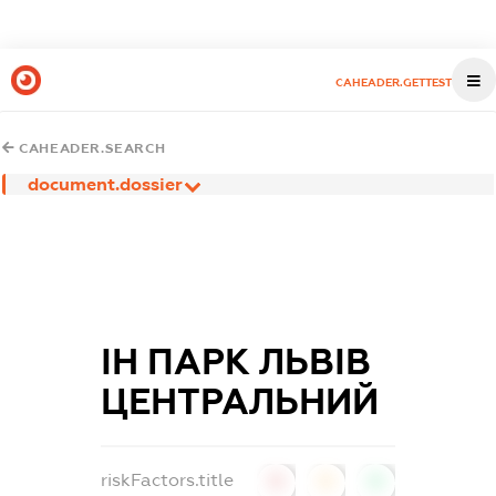
CAHEADER.GETTEST
CAHEADER.SEARCH
document.dossier
ІН ПАРК ЛЬВІВ
ЦЕНТРАЛЬНИЙ
riskFactors.title
0
0
0