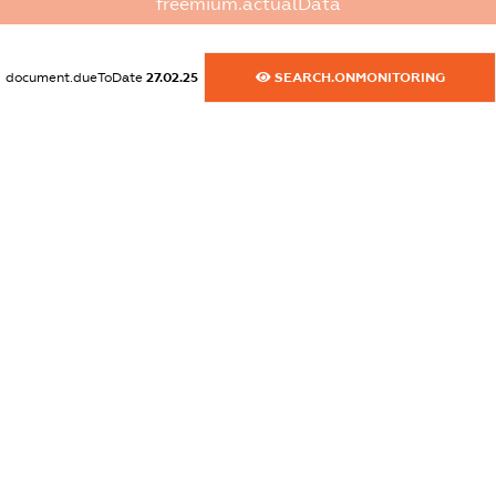
freemium.actualData
dossier.commercial_info.website
XXXXXXXXXX
document.dueToDate
27.02.25
SEARCH.ONMONITORING
dossier.commercial_info.activity
XXXXXXXXXX
freemium.exampleText_1
freemium.exampleText_2
freemium.anonymousPerSearch2
FREEMIUM.DETAILS
FREEMIUM.REGISTER