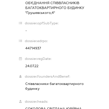
ОБ'ЄДНАННЯ СПІВВЛАСНИКІВ
БАГАТОКВАРТИРНОГО БУДИНКУ
"Грушевського,4"
dossier.opfSubType:
-
dossier.edrpo:
44714937
dossier.regDate:
24.07.22
dossier.foundersAndBenef:
Співвласники багатоквартирного
будинку
dossier.heads:
СОКОЛОВА СВІТЛАНА ЮРІЇВНА
-