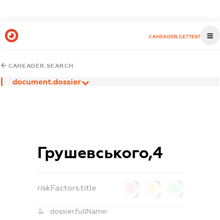
CAHEADER.GETTEST
CAHEADER.SEARCH
document.dossier
Грушевського,4
riskFactors.title
0
0
0
dossier.fullName: