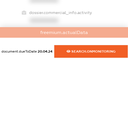
XXXXXXXXXX
dossier.commercial_info.activity
XXXXXXXXXX
freemium.actualData
freemium.exampleText_1
freemium.exampleText_2
document.dueToDate
20.04.24
SEARCH.ONMONITORING
freemium.anonymousPerSearch2
FREEMIUM.DETAILS
FREEMIUM.REGISTER