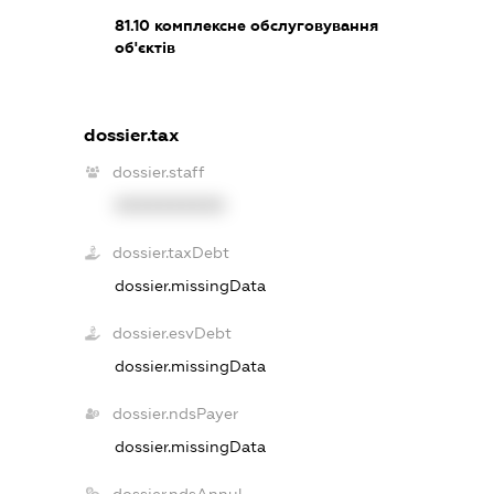
81.10
комплексне обслуговування
об'єктів
dossier.tax
dossier.staff
XXXXXXXXXX
dossier.taxDebt
dossier.missingData
dossier.esvDebt
dossier.missingData
dossier.ndsPayer
dossier.missingData
dossier.ndsAnnul