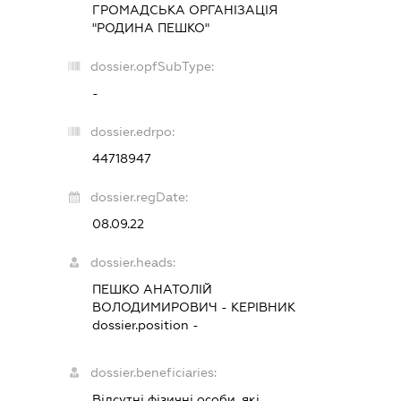
ГРОМАДСЬКА ОРГАНІЗАЦІЯ
"РОДИНА ПЕШКО"
dossier.opfSubType:
-
dossier.edrpo:
44718947
dossier.regDate:
08.09.22
dossier.heads:
ПЕШКО АНАТОЛІЙ
ВОЛОДИМИРОВИЧ
-
КЕРІВНИК
dossier.position -
dossier.beneficiaries:
Відсутні фізичні особи, які