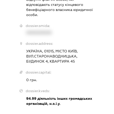
відповідають статусу кінцевого
бенефіціарного власника юридичної
особи.
dossier.smida:
XXXXXXXXXX
dossier.address:
УКРАЇНА, 01015, МІСТО КИЇВ,
ВУЛ.СТАРОНАВОДНИЦЬКА,
БУДИНОК 4, КВАРТИРА 45
dossier.capital:
0 грн.
dossier.kveds:
94.99
діяльність інших громадських
організацій, н.в.і.у.