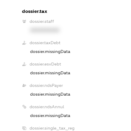
dossier.tax
dossier.staff
XXXXXXXXXX
dossier.taxDebt
dossier.missingData
dossier.esvDebt
dossier.missingData
dossier.ndsPayer
dossier.missingData
dossier.ndsAnnul
dossier.missingData
dossier.single_tax_reg