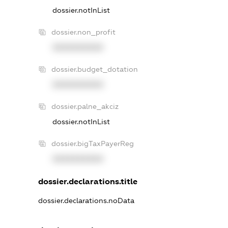
dossier.notInList
dossier.non_profit
XXXXXXXXXX
dossier.budget_dotation
XXXXXXXXXX
dossier.palne_akciz
dossier.notInList
dossier.bigTaxPayerReg
XXXXXXXXXX
dossier.declarations.title
dossier.declarations.noData