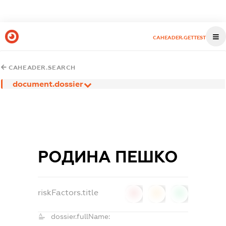
CAHEADER.GETTEST
CAHEADER.SEARCH
document.dossier
РОДИНА ПЕШКО
riskFactors.title
0
0
0
dossier.fullName: