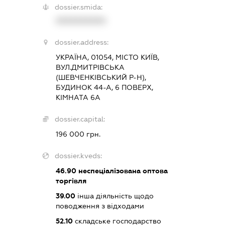
dossier.smida:
XXXXXXXXXX
dossier.address:
УКРАЇНА, 01054, МІСТО КИЇВ,
ВУЛ.ДМИТРІВСЬКА
(ШЕВЧЕНКІВСЬКИЙ Р-Н),
БУДИНОК 44-А, 6 ПОВЕРХ,
КІМНАТА 6А
dossier.capital:
196 000 грн.
dossier.kveds:
46.90
неспеціалізована оптова
торгівля
39.00
інша діяльність щодо
поводження з відходами
52.10
складське господарство