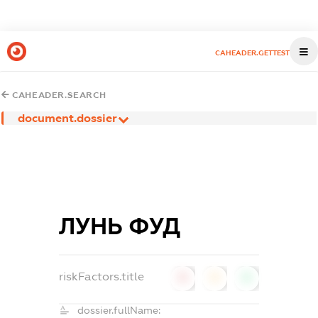
CAHEADER.GETTEST
CAHEADER.SEARCH
document.dossier
ЛУНЬ ФУД
riskFactors.title
0
0
0
dossier.fullName: