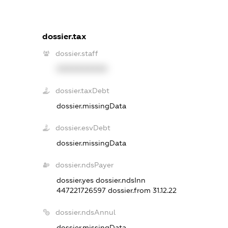
dossier.tax
dossier.staff
XXXXXXXXXX
dossier.taxDebt
dossier.missingData
dossier.esvDebt
dossier.missingData
dossier.ndsPayer
dossier.yes
dossier.ndsInn
447221726597
dossier.from 31.12.22
dossier.ndsAnnul
dossier.missingData