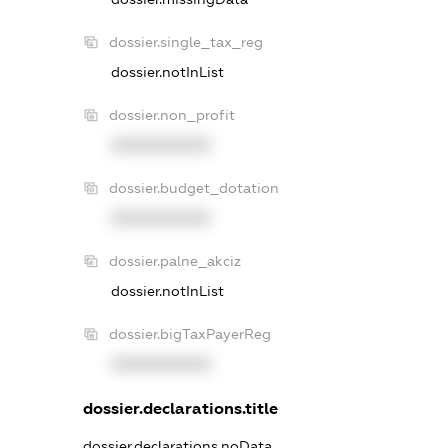
dossier.single_tax_reg
dossier.notInList
dossier.non_profit
XXXXXXXXXX
dossier.budget_dotation
XXXXXXXXXX
dossier.palne_akciz
dossier.notInList
dossier.bigTaxPayerReg
XXXXXXXXXX
dossier.declarations.title
dossier.declarations.noData