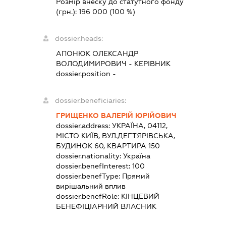
Розмір внеску до статутного фонду
(грн.):
196 000
(100 %)
dossier.heads:
АПОНЮК ОЛЕКСАНДР
ВОЛОДИМИРОВИЧ
-
КЕРІВНИК
dossier.position -
dossier.beneficiaries:
ГРИЩЕНКО ВАЛЕРІЙ ЮРІЙОВИЧ
dossier.address:
УКРАЇНА, 04112,
МІСТО КИЇВ, ВУЛ.ДЕГТЯРІВСЬКА,
БУДИНОК 60, КВАРТИРА 150
dossier.nationality:
Україна
dossier.benefInterest:
100
dossier.benefType:
Прямий
вирішальний вплив
dossier.benefRole:
КІНЦЕВИЙ
БЕНЕФІЦІАРНИЙ ВЛАСНИК