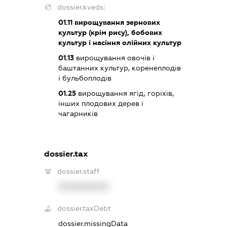
dossier.kveds:
01.11
вирощування зернових
культур (крім рису), бобових
культур і насіння олійних культур
01.13
вирощування овочів і
баштанних культур, коренеплодів
і бульбоплодів
01.25
вирощування ягід, горіхів,
інших плодових дерев і
чагарників
dossier.tax
dossier.staff
XXXXXXXXXX
dossier.taxDebt
dossier.missingData