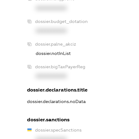
XXXXXXXXXX
dossier.budget_dotation
XXXXXXXXXX
dossier.palne_akciz
dossier.notInList
dossier.bigTaxPayerReg
XXXXXXXXXX
dossier.declarations.title
dossier.declarations.noData
dossier.sanctions
dossier.specSanctions