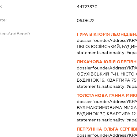
:
44723370
ate:
09.06.22
ndersAndBenef:
ГУРА ВІКТОРІЯ ЛЕОНІДІВН
dossier.founderAddress
УКРА
ПР.ГОЛОСІЇВСЬКИЙ, БУДИН
statements.nationality:
Укра
ЛИХАЧОВА ЮЛІЯ ОЛЕГІВ
dossier.founderAddress
УКРА
ОБУХІВСЬКИЙ Р-Н, МІСТО 
БУДИНОК 16, КВАРТИРА 75
statements.nationality:
Укра
ТОЛСТАНОВА ГАННА МИК
dossier.founderAddress
УКРА
ВУЛ.МАКСИМОВИЧА МИХАЙ
БУДИНОК 3Г, КВАРТИРА 12
statements.nationality:
Укра
ПЕТРУНІНА ОЛЬГА СЕРГІЇ
dossier.founderAddress
УКРА