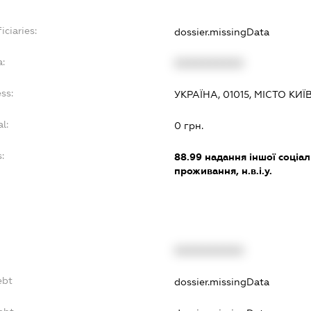
iciaries:
dossier.missingData
a:
XXXXXXXXXX
ss:
УКРАЇНА, 01015, МІСТО КИ
l:
0 грн.
:
88.99
надання іншої соціал
проживання, н.в.і.у.
XXXXXXXXXX
ebt
dossier.missingData