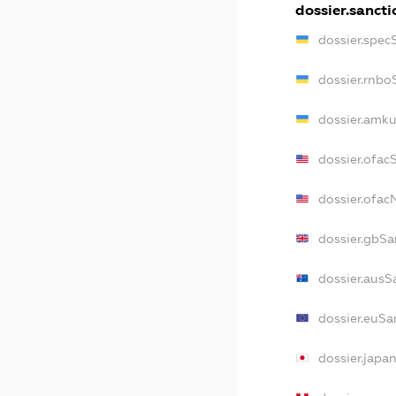
dossier.sancti
dossier.spec
dossier.rnbo
dossier.amku
dossier.ofac
dossier.ofa
dossier.gbSa
dossier.ausS
dossier.euSa
dossier.japa