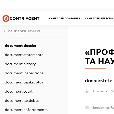
CONTR AGENT
CAHEADER.COMPANIES
CAHEADER.PERSONS
CAHEADER.SEARCH
document.dossier
«ПРОФ
document.statements
ТА НА
document.history
document.inspections
dossier.title
document.bankruptcy
dossier.full
document.court
document.taxdebts
dossier.opfS
document.enforcements