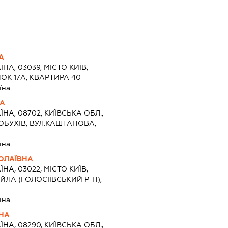
А
ЇНА, 03039, МІСТО КИЇВ,
ОК 17А, КВАРТИРА 40
їна
НА
ЇНА, 08702, КИЇВСЬКА ОБЛ.,
ОБУХІВ, ВУЛ.КАШТАНОВА,
їна
ОЛАЇВНА
ЇНА, 03022, МІСТО КИЇВ,
ЛА (ГОЛОСІЇВСЬКИЙ Р-Н),
їна
ВНА
ЇНА, 08290, КИЇВСЬКА ОБЛ.,