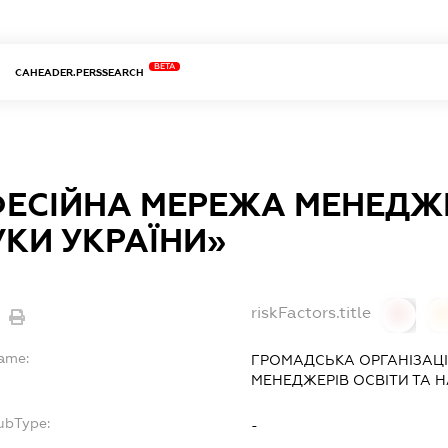
BETA
CAHEADER.PERSSEARCH
ЕСІЙНА МЕРЕЖА МЕНЕДЖЕ
УКИ УКРАЇНИ»
riskFactors.title
0
Name:
ГРОМАДСЬКА ОРГАНІЗАЦ
МЕНЕДЖЕРІВ ОСВІТИ ТА Н
ubType:
-