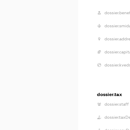
dossier.benef
dossier.smid
dossier.addre
dossier.capita
dossier.kveds
dossier.tax
dossier.staff
dossier.taxD