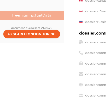
dossier.cana
dossier.rfSa
freemium.actualData
dossier.russi
document.dueToDate
21.02.25
dossier.comm
SEARCH.ONMONITORING
dossier.comm
dossier.com
dossier.comm
dossier.comm
dossier.comm
dossier.comm