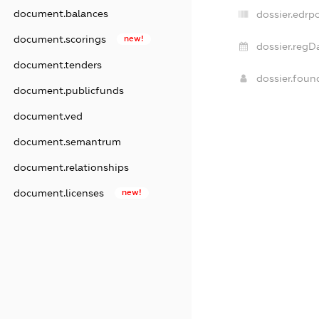
document.balances
dossier.edrpo
document.scorings
new!
dossier.regD
document.tenders
dossier.fou
document.publicfunds
document.ved
document.semantrum
document.relationships
document.licenses
new!