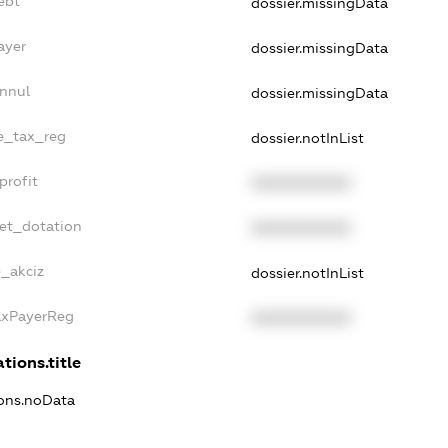
ebt
dossier.missingData
ayer
dossier.missingData
Annul
dossier.missingData
le_tax_reg
dossier.notInList
profit
XXXXXXXXXX
get_dotation
XXXXXXXXXX
e_akciz
dossier.notInList
TaxPayerReg
XXXXXXXXXX
tions.title
ions.noData