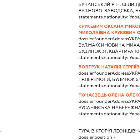
БУЧАНСЬКИЙ Р-Н, СЕЛИЩЕ
ВУЛ.НОВО-ЗАВОДСЬКА, Б
statements.nationality:
Укра
КРУКЕВИЧ ОКСАНА МИКО
МИКОЛАЇВНА КРУКЕВИЧ 
dossier.founderAddress
УКРА
ВУЛ.МАКСИМОВИЧА МИХАЙ
БУДИНОК 3Г, КВАРТИРА 10
statements.nationality:
Укра
БОВТРУК НАТАЛІЯ СЕРГІЇ
dossier.founderAddress
УКРА
ПР.ПЕРЕМОГИ, БУДИНОК 5
statements.nationality:
Укра
ПОЧАЄВЕЦЬ ОЛЕНА ОЛЕК
dossier.founderAddress
УКРА
РУСАНІВСЬКА НАБЕРЕЖНА,
statements.nationality:
Укра
s:
ГУРА ВІКТОРІЯ ЛЕОНІДІВН
dossier.position -