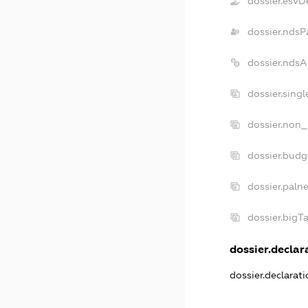
dossier.esvD
dossier.ndsP
dossier.nds
dossier.sing
dossier.non_
dossier.bud
dossier.paln
dossier.big
dossier.declara
dossier.declarat