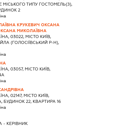
 МІСЬКОГО ТИПУ ГОСТОМЕЛЬ(З),
УДИНОК 2
їна
ЛАЇВНА КРУКЕВИЧ ОКСАНА
ОКСАНА МИКОЛАЇВНА
ЇНА, 03022, МІСТО КИЇВ,
ЛА (ГОЛОСІЇВСЬКИЙ Р-Н),
їна
ВНА
ЇНА, 03057, МІСТО КИЇВ,
4А
їна
САНДРІВНА
ЇНА, 02147, МІСТО КИЇВ,
 БУДИНОК 22, КВАРТИРА 16
їна
А
-
КЕРІВНИК