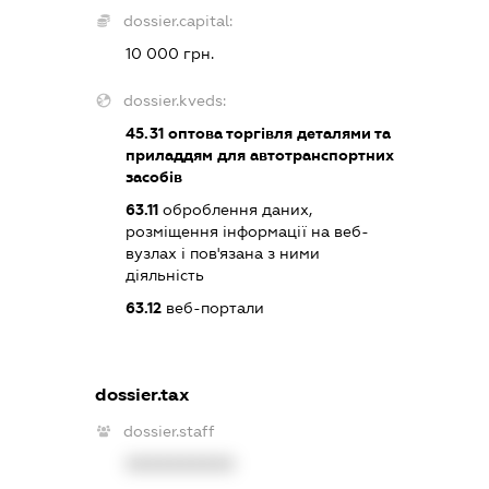
dossier.capital:
10 000 грн.
dossier.kveds:
45.31
оптова торгівля деталями та
приладдям для автотранспортних
засобів
63.11
оброблення даних,
розміщення інформації на веб-
вузлах і пов'язана з ними
діяльність
63.12
веб-портали
dossier.tax
dossier.staff
XXXXXXXXXX