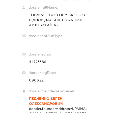
dossier.fullName:
ТОВАРИСТВО З ОБМЕЖЕНОЮ
ВІДПОВІДАЛЬНІСТЮ «АЛЬЯНС
АВТО УКРАЇНА»
dossier.opfSubType:
-
dossier.edrpo:
44723386
dossier.regDate:
09.06.22
dossier.foundersAndBenef:
ПЕДЧЕНКО ЄВГЕН
ОЛЕКСАНДРОВИЧ
dossier.founderAddress
УКРАЇНА,