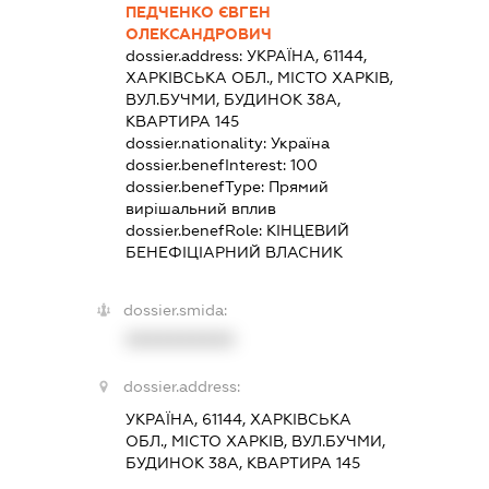
ПЕДЧЕНКО ЄВГЕН
ОЛЕКСАНДРОВИЧ
dossier.address:
УКРАЇНА, 61144,
ХАРКІВСЬКА ОБЛ., МІСТО ХАРКІВ,
ВУЛ.БУЧМИ, БУДИНОК 38А,
КВАРТИРА 145
dossier.nationality:
Україна
dossier.benefInterest:
100
dossier.benefType:
Прямий
вирішальний вплив
dossier.benefRole:
КІНЦЕВИЙ
БЕНЕФІЦІАРНИЙ ВЛАСНИК
dossier.smida:
XXXXXXXXXX
dossier.address:
УКРАЇНА, 61144, ХАРКІВСЬКА
ОБЛ., МІСТО ХАРКІВ, ВУЛ.БУЧМИ,
БУДИНОК 38А, КВАРТИРА 145