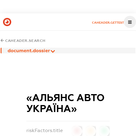
CAHEADER.GETTEST
CAHEADER.SEARCH
document.dossier
«АЛЬЯНС АВТО
УКРАЇНА»
riskFactors.title
0
0
0