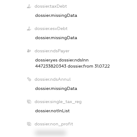
dossier.taxDebt
dossier.missingData
dossier.esvDebt
dossier.missingData
dossier.ndsPayer
dossier.yes
dossier.ndsInn
447233820343
dossier.from 31.07.22
dossier.ndsAnnul
dossier.missingData
dossier.single_tax_reg
dossier.notInList
dossier.non_profit
XXXXXXXXXX