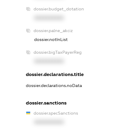
dossier.budget_dotation
XXXXXXXXXX
dossier.palne_akciz
dossier.notInList
dossier.bigTaxPayerReg
XXXXXXXXXX
dossier.declarations.title
dossier.declarations.noData
dossier.sanctions
dossier.specSanctions
XXXXXXXXXX