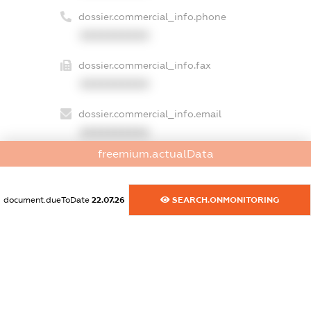
dossier.commercial_info.phone
XXXXXXXXXX
dossier.commercial_info.fax
XXXXXXXXXX
dossier.commercial_info.email
XXXXXXXXXX
freemium.actualData
dossier.commercial_info.website
XXXXXXXXXX
document.dueToDate
22.07.26
SEARCH.ONMONITORING
dossier.commercial_info.activity
XXXXXXXXXX
freemium.exampleText_1
freemium.exampleText_2