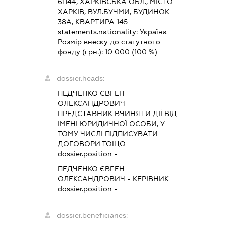
61144, ХАРКІВСЬКА ОБЛ., МІСТО
ХАРКІВ, ВУЛ.БУЧМИ, БУДИНОК
38А, КВАРТИРА 145
statements.nationality:
Україна
Розмір внеску до статутного
фонду (грн.):
10 000
(100 %)
dossier.heads:
ПЕДЧЕНКО ЄВГЕН
ОЛЕКСАНДРОВИЧ
-
ПРЕДСТАВНИК
ВЧИНЯТИ ДІЇ ВІД
ІМЕНІ ЮРИДИЧНОЇ ОСОБИ, У
ТОМУ ЧИСЛІ ПІДПИСУВАТИ
ДОГОВОРИ ТОЩО
dossier.position -
ПЕДЧЕНКО ЄВГЕН
ОЛЕКСАНДРОВИЧ
-
КЕРІВНИК
dossier.position -
dossier.beneficiaries: