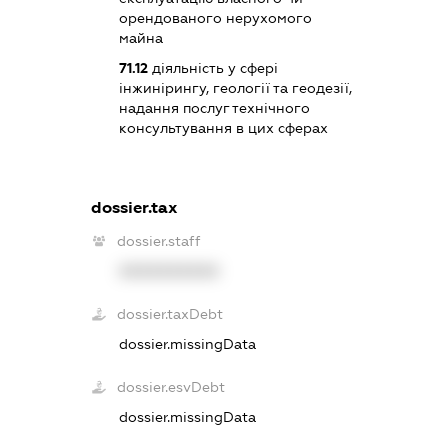
орендованого нерухомого
майна
71.12
діяльність у сфері
інжинірингу, геології та геодезії,
надання послуг технічного
консультування в цих сферах
dossier.tax
dossier.staff
XXXXXXXXXX
dossier.taxDebt
dossier.missingData
dossier.esvDebt
dossier.missingData