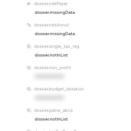
dossier.ndsPayer
dossier.missingData
dossier.ndsAnnul
dossier.missingData
dossier.single_tax_reg
dossier.notInList
dossier.non_profit
XXXXXXXXXX
dossier.budget_dotation
XXXXXXXXXX
dossier.palne_akciz
dossier.notInList