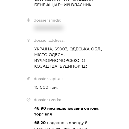
БЕНЕФІЦІАРНИЙ ВЛАСНИК
dossier.smida:
XXXXXXXXXX
dossier.address:
УКРАЇНА, 65003, ОДЕСЬКА ОБЛ.,
МІСТО ОДЕСА,
ВУЛ.ЧОРНОМОРСЬКОГО
КОЗАЦТВА, БУДИНОК 123
dossier.capital:
10 000 грн.
dossier.kveds:
46.90
неспеціалізована оптова
торгівля
68.20
надання в оренду й
експлуатацію власного чи