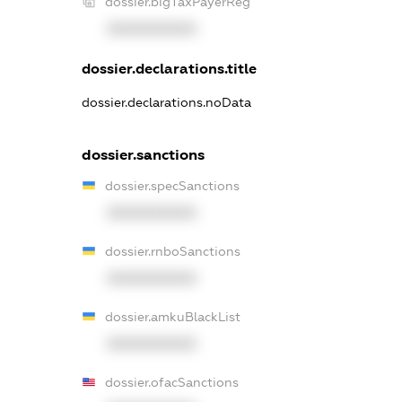
dossier.bigTaxPayerReg
XXXXXXXXXX
dossier.declarations.title
dossier.declarations.noData
dossier.sanctions
dossier.specSanctions
XXXXXXXXXX
dossier.rnboSanctions
XXXXXXXXXX
dossier.amkuBlackList
XXXXXXXXXX
dossier.ofacSanctions