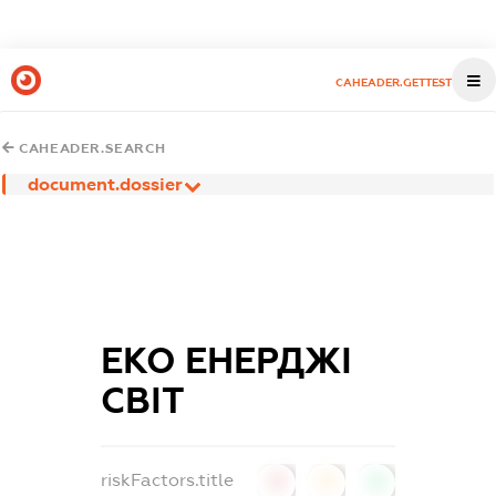
CAHEADER.GETTEST
CAHEADER.SEARCH
document.dossier
ЕКО ЕНЕРДЖІ
СВІТ
riskFactors.title
0
0
0