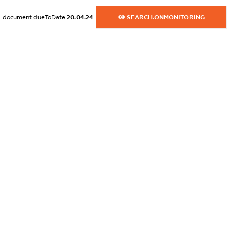
XXXXXXXXXX
document.dueToDate
20.04.24
SEARCH.ONMONITORING
dossier.commercial_info.website
XXXXXXXXXX
dossier.commercial_info.activity
XXXXXXXXXX
freemium.exampleText_1
freemium.exampleText_2
freemium.anonymousPerSearch2
FREEMIUM.DETAILS
FREEMIUM.REGISTER