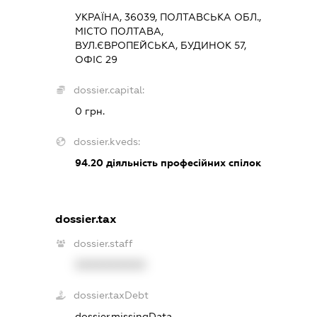
УКРАЇНА, 36039, ПОЛТАВСЬКА ОБЛ.,
МІСТО ПОЛТАВА,
ВУЛ.ЄВРОПЕЙСЬКА, БУДИНОК 57,
ОФІС 29
dossier.capital:
0 грн.
dossier.kveds:
94.20
діяльність професійних спілок
dossier.tax
dossier.staff
XXXXXXXXXX
dossier.taxDebt
dossier.missingData