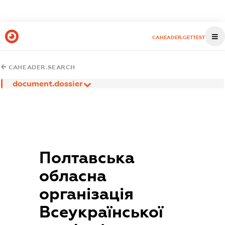
CAHEADER.GETTEST
CAHEADER.SEARCH
document.dossier
Полтавська
обласна
організація
Всеукраїнської