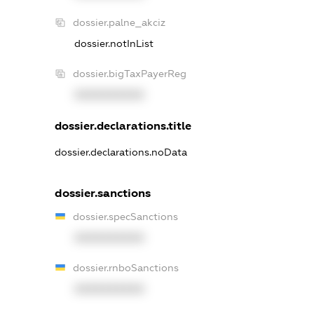
dossier.palne_akciz
dossier.notInList
dossier.bigTaxPayerReg
XXXXXXXXXX
dossier.declarations.title
dossier.declarations.noData
dossier.sanctions
dossier.specSanctions
XXXXXXXXXX
dossier.rnboSanctions
XXXXXXXXXX