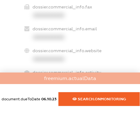
dossier.commercial_info.fax
XXXXXXXXXX
dossier.commercial_info.email
XXXXXXXXXX
dossier.commercial_info.website
XXXXXXXXXX
dossier.commercial_info.activity
freemium.actualData
XXXXXXXXXX
document.dueToDate
06.10.23
SEARCH.ONMONITORING
freemium.exampleText_1
freemium.exampleText_2
freemium.anonymousPerSearch2
FREEMIUM.DETAILS
FREEMIUM.REGISTER