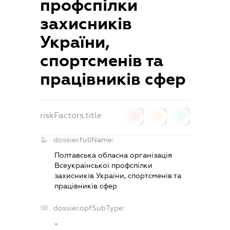
профспілки
захисників
України,
спортсменів та
працівників сфер
riskFactors.title
0
0
0
dossier.fullName:
Полтавська обласна організація
Всеукраїнської профспілки
захисників України, спортсменів та
працівників сфер
dossier.opfSubType:
-