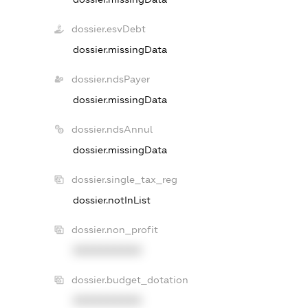
dossier.esvDebt
dossier.missingData
dossier.ndsPayer
dossier.missingData
dossier.ndsAnnul
dossier.missingData
dossier.single_tax_reg
dossier.notInList
dossier.non_profit
XXXXXXXXXX
dossier.budget_dotation
XXXXXXXXXX