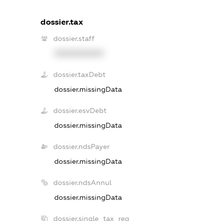
dossier.tax
dossier.staff
XXXXXXXXXX
dossier.taxDebt
dossier.missingData
dossier.esvDebt
dossier.missingData
dossier.ndsPayer
dossier.missingData
dossier.ndsAnnul
dossier.missingData
dossier.single_tax_reg