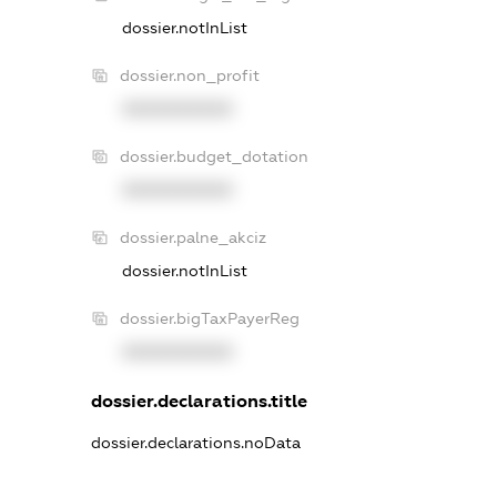
dossier.notInList
dossier.non_profit
XXXXXXXXXX
dossier.budget_dotation
XXXXXXXXXX
dossier.palne_akciz
dossier.notInList
dossier.bigTaxPayerReg
XXXXXXXXXX
dossier.declarations.title
dossier.declarations.noData