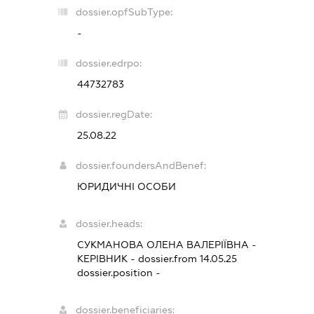
dossier.opfSubType:
-
dossier.edrpo:
44732783
dossier.regDate:
25.08.22
dossier.foundersAndBenef:
ЮРИДИЧНІ ОСОБИ
dossier.heads:
СУКМАНОВА ОЛЕНА ВАЛЕРІЇВНА
-
КЕРІВНИК
- dossier.from 14.05.25
dossier.position -
dossier.beneficiaries: