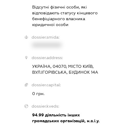
Відсутні фізичні особи, які
відповідають статусу кінцевого
бенефіціарного власника
юридичної особи
dossier.smida:
XXXXXXXXXX
dossier.address:
УКРАЇНА, 04070, МІСТО КИЇВ,
ВУЛ.ІГОРІВСЬКА, БУДИНОК 14А
dossier.capital:
0 грн.
dossier.kveds:
94.99
діяльність інших
громадських організацій, н.в.і.у.