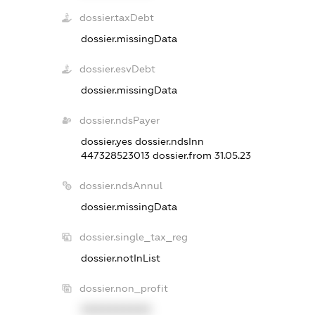
dossier.taxDebt
dossier.missingData
dossier.esvDebt
dossier.missingData
dossier.ndsPayer
dossier.yes
dossier.ndsInn
447328523013
dossier.from 31.05.23
dossier.ndsAnnul
dossier.missingData
dossier.single_tax_reg
dossier.notInList
dossier.non_profit
XXXXXXXXXX