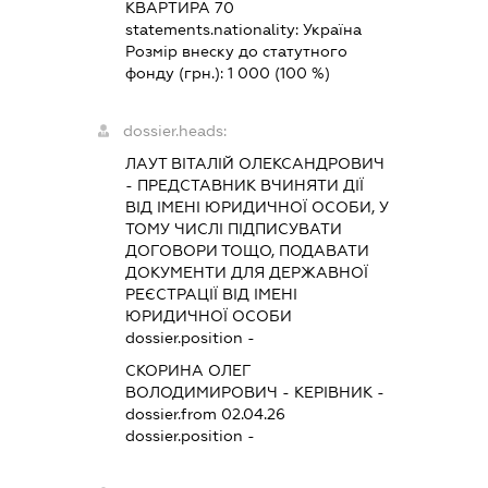
КВАРТИРА 70
statements.nationality:
Україна
Розмір внеску до статутного
фонду (грн.):
1 000
(100 %)
dossier.heads:
ЛАУТ ВІТАЛІЙ ОЛЕКСАНДРОВИЧ
-
ПРЕДСТАВНИК
ВЧИНЯТИ ДІЇ
ВІД ІМЕНІ ЮРИДИЧНОЇ ОСОБИ, У
ТОМУ ЧИСЛІ ПІДПИСУВАТИ
ДОГОВОРИ ТОЩО, ПОДАВАТИ
ДОКУМЕНТИ ДЛЯ ДЕРЖАВНОЇ
РЕЄСТРАЦІЇ ВІД ІМЕНІ
ЮРИДИЧНОЇ ОСОБИ
dossier.position -
СКОРИНА ОЛЕГ
ВОЛОДИМИРОВИЧ
-
КЕРІВНИК
-
dossier.from 02.04.26
dossier.position -