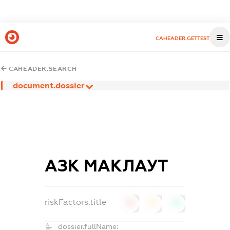
CAHEADER.GETTEST
CAHEADER.SEARCH
document.dossier
АЗК МАКЛАУТ
riskFactors.title
0
0
0
dossier.fullName: