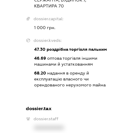
СЕРЖАНТА, БУДИНОК 7,
КВАРТИРА 70
dossier.capital:
1 000 грн.
dossier.kveds:
47.30
роздрібна торгівля пальним
46.69
оптова торгівля іншими
машинами й устаткованням
68.20
надання в оренду й
експлуатацію власного чи
орендованого нерухомого майна
dossier.tax
dossier.staff
XXXXXXXXXX