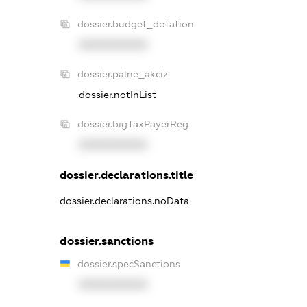
dossier.budget_dotation
XXXXXXXXXX
dossier.palne_akciz
dossier.notInList
dossier.bigTaxPayerReg
XXXXXXXXXX
dossier.declarations.title
dossier.declarations.noData
dossier.sanctions
dossier.specSanctions
XXXXXXXXXX