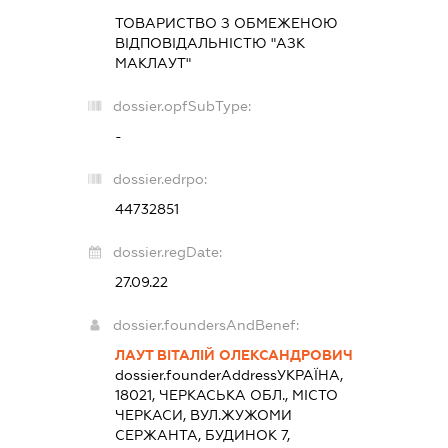
ТОВАРИСТВО З ОБМЕЖЕНОЮ
ВІДПОВІДАЛЬНІСТЮ "АЗК
МАКЛАУТ"
dossier.opfSubType:
-
dossier.edrpo:
44732851
dossier.regDate:
27.09.22
dossier.foundersAndBenef:
ЛАУТ ВІТАЛІЙ ОЛЕКСАНДРОВИЧ
dossier.founderAddress
УКРАЇНА,
18021, ЧЕРКАСЬКА ОБЛ., МІСТО
ЧЕРКАСИ, ВУЛ.ЖУЖОМИ
СЕРЖАНТА, БУДИНОК 7,