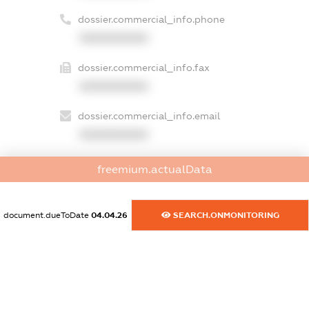
dossier.commercial_info.phone
XXXXXXXXXX
dossier.commercial_info.fax
XXXXXXXXXX
dossier.commercial_info.email
XXXXXXXXXX
dossier.commercial_info.website
freemium.actualData
XXXXXXXXXX
dossier.commercial_info.activity
document.dueToDate
04.04.26
SEARCH.ONMONITORING
XXXXXXXXXX
freemium.exampleText_1
freemium.exampleText_2