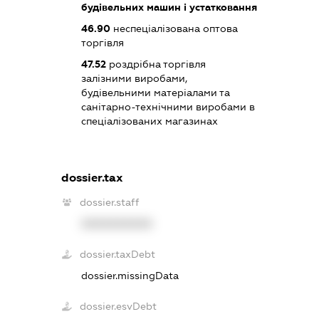
будівельних машин і устатковання
46.90
неспеціалізована оптова
торгівля
47.52
роздрібна торгівля
залізними виробами,
будівельними матеріалами та
санітарно-технічними виробами в
спеціалізованих магазинах
dossier.tax
dossier.staff
XXXXXXXXXX
dossier.taxDebt
dossier.missingData
dossier.esvDebt