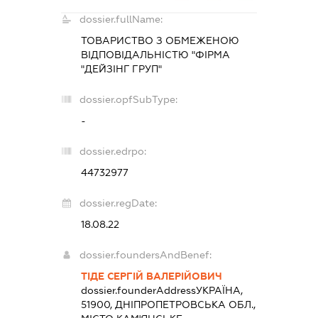
dossier.fullName:
ТОВАРИСТВО З ОБМЕЖЕНОЮ
ВІДПОВІДАЛЬНІСТЮ "ФІРМА
"ДЕЙЗІНГ ГРУП"
dossier.opfSubType:
-
dossier.edrpo:
44732977
dossier.regDate:
18.08.22
dossier.foundersAndBenef:
ТІДЕ СЕРГІЙ ВАЛЕРІЙОВИЧ
dossier.founderAddress
УКРАЇНА,
51900, ДНІПРОПЕТРОВСЬКА ОБЛ.,