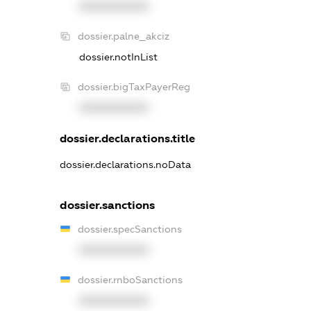
XXXXXXXXXX
dossier.palne_akciz
dossier.notInList
dossier.bigTaxPayerReg
XXXXXXXXXX
dossier.declarations.title
dossier.declarations.noData
dossier.sanctions
dossier.specSanctions
XXXXXXXXXX
dossier.rnboSanctions
XXXXXXXXXX