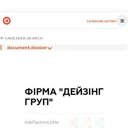
CAHEADER.GETTEST
CAHEADER.SEARCH
document.dossier
ФІРМА "ДЕЙЗІНГ
ГРУП"
riskFactors.title
0
0
0