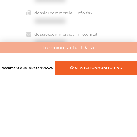
dossier.commercial_info.fax
XXXXXXXXXX
dossier.commercial_info.email
XXXXXXXXXX
freemium.actualData
dossier.commercial_info.website
XXXXXXXXXX
document.dueToDate
11.12.25
SEARCH.ONMONITORING
dossier.commercial_info.activity
XXXXXXXXXX
freemium.exampleText_1
freemium.exampleText_2
freemium.anonymousPerSearch2
FREEMIUM.DETAILS