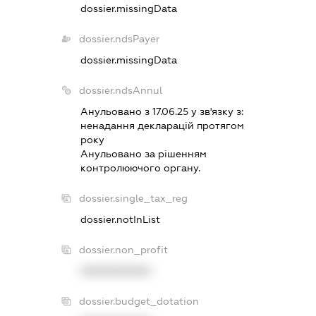
dossier.missingData
dossier.ndsPayer
dossier.missingData
dossier.ndsAnnul
Анульовано з 17.06.25 у зв'язку з:
ненадання декларацiй протягом
року
Анульовано за рiшенням
контролюючого органу.
dossier.single_tax_reg
dossier.notInList
dossier.non_profit
XXXXXXXXXX
dossier.budget_dotation