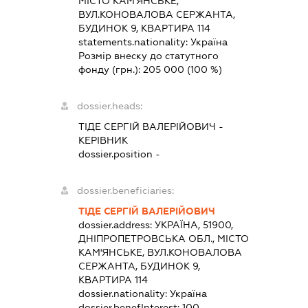
МІСТО КАМ'ЯНСЬКЕ,
ВУЛ.КОНОВАЛОВА СЕРЖАНТА,
БУДИНОК 9, КВАРТИРА 114
statements.nationality:
Україна
Розмір внеску до статутного
фонду (грн.):
205 000
(100 %)
dossier.heads:
ТІДЕ СЕРГІЙ ВАЛЕРІЙОВИЧ
-
КЕРІВНИК
dossier.position -
dossier.beneficiaries:
ТІДЕ СЕРГІЙ ВАЛЕРІЙОВИЧ
dossier.address:
УКРАЇНА, 51900,
ДНІПРОПЕТРОВСЬКА ОБЛ., МІСТО
КАМ'ЯНСЬКЕ, ВУЛ.КОНОВАЛОВА
СЕРЖАНТА, БУДИНОК 9,
КВАРТИРА 114
dossier.nationality:
Україна
dossier.benefInterest:
100