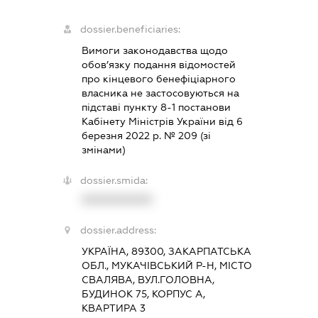
dossier.beneficiaries:
Вимоги законодавства щодо
обов’язку подання відомостей
про кінцевого бенефіціарного
власника не застосовуються на
підставі пункту 8-1 постанови
Кабінету Міністрів України від 6
березня 2022 р. № 209 (зі
змінами)
dossier.smida:
XXXXXXXXXX
dossier.address:
УКРАЇНА, 89300, ЗАКАРПАТСЬКА
ОБЛ., МУКАЧІВСЬКИЙ Р-Н, МІСТО
СВАЛЯВА, ВУЛ.ГОЛОВНА,
БУДИНОК 75, КОРПУС А,
КВАРТИРА 3