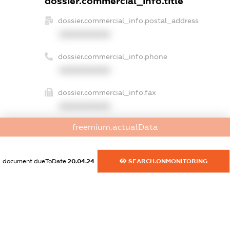
dossier.commercial_info.title
dossier.commercial_info.postal_address
XXXXXXXXXX
dossier.commercial_info.phone
XXXXXXXXXX
dossier.commercial_info.fax
XXXXXXXXXX
freemium.actualData
dossier.commercial_info.email
XXXXXXXXXX
document.dueToDate
20.04.24
SEARCH.ONMONITORING
dossier.commercial_info.website
XXXXXXXXXX
dossier.commercial_info.activity
XXXXXXXXXX