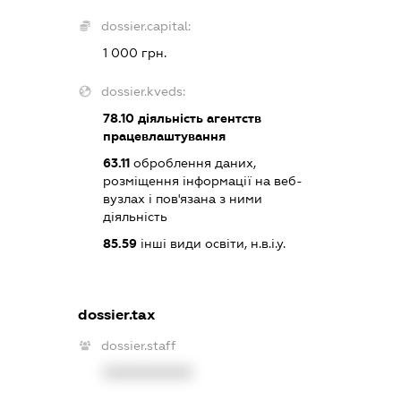
dossier.capital:
1 000 грн.
dossier.kveds:
78.10
діяльність агентств
працевлаштування
63.11
оброблення даних,
розміщення інформації на веб-
вузлах і пов'язана з ними
діяльність
85.59
інші види освіти, н.в.і.у.
dossier.tax
dossier.staff
XXXXXXXXXX