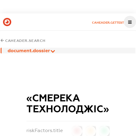
CAHEADER.GETTEST
CAHEADER.SEARCH
document.dossier
«СМЕРЕКА
ТЕХНОЛОДЖІС»
riskFactors.title
0
0
0