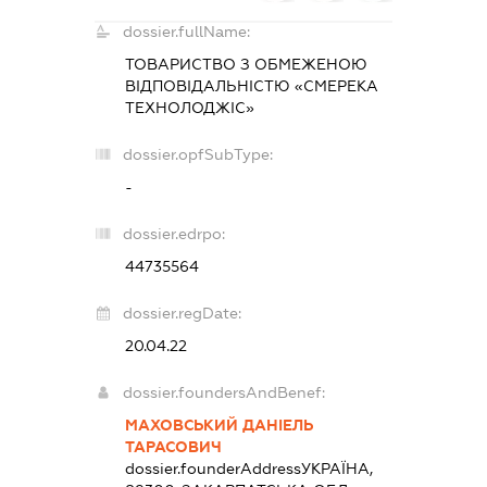
dossier.fullName:
ТОВАРИСТВО З ОБМЕЖЕНОЮ
ВІДПОВІДАЛЬНІСТЮ «СМЕРЕКА
ТЕХНОЛОДЖІС»
dossier.opfSubType:
-
dossier.edrpo:
44735564
dossier.regDate:
20.04.22
dossier.foundersAndBenef:
МАХОВСЬКИЙ ДАНІЕЛЬ
ТАРАСОВИЧ
dossier.founderAddress
УКРАЇНА,