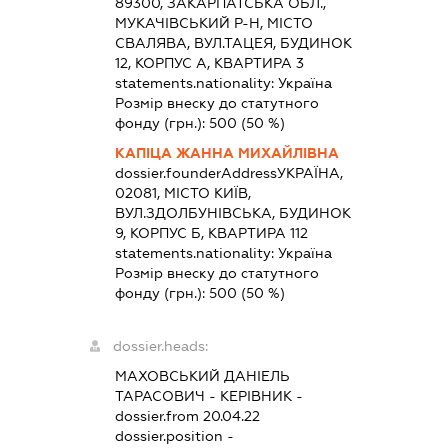
89300, ЗАКАРПАТСЬКА ОБЛ.,
МУКАЧІВСЬКИЙ Р-Н, МІСТО
СВАЛЯВА, ВУЛ.ТАЦЕЯ, БУДИНОК
12, КОРПУС А, КВАРТИРА 3
statements.nationality:
Україна
Розмір внеску до статутного
фонду (грн.):
500
(50 %)
КАПІЦА ЖАННА МИХАЙЛІВНА
dossier.founderAddress
УКРАЇНА,
02081, МІСТО КИЇВ,
ВУЛ.ЗДОЛБУНІВСЬКА, БУДИНОК
9, КОРПУС Б, КВАРТИРА 112
statements.nationality:
Україна
Розмір внеску до статутного
фонду (грн.):
500
(50 %)
dossier.heads:
МАХОВСЬКИЙ ДАНІЕЛЬ
ТАРАСОВИЧ
-
КЕРІВНИК
-
dossier.from 20.04.22
dossier.position -