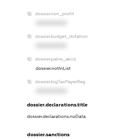
dossier.non_profit
XXXXXXXXXX
dossier.budget_dotation
XXXXXXXXXX
dossier.palne_akciz
dossier.notInList
dossier.bigTaxPayerReg
XXXXXXXXXX
dossier.declarations.title
dossier.declarations.noData
dossier.sanctions